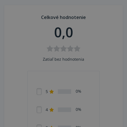
korodovaných, farebných a lakovaných povrchov.
Kotúč je možné použiť s vŕtačkou alebo s elektrickou a
Celkové hodnotenie
pneumatickou priamočiarou brúskou.
0,0
Zatiaľ bez hodnotenia
0%
5
0%
4