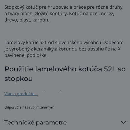
Stopkový kotúč pre hrubovacie práce pre rôzne druhy
a tvary plôch, zložité kontúry. Kotúč na oceľ, nerez,
drevo, plast, karbón.
Lamelový kotúč 52L od slovenského výrobcu Dapecom
je vyrobený z keramiky a korundu bez obsahu Fe na X
bavlnenej podložke.
Použitie lamelového kotúča 52L so
stopkou
oceľ, nerez, drevo, plast,
Viac o produkte...
hrubovacie práce s intenzívnym úberom
materiálu až po jemné brúsenie,
Odporučte nás svojím známym
rôzne druhy a tvary plôch, zložité
kontúry obrobku,
Technické parametre
brúsenie otvorov, zvarov, oblúkov, rovných,