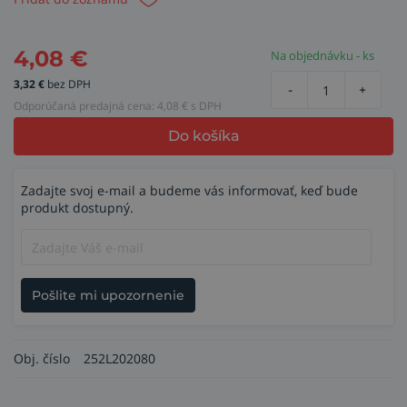
4,08
€
Na objednávku - ks
3,32
€
bez DPH
-
+
Odporúčaná predajná cena:
4,08
€ s DPH
Do košíka
Zadajte svoj e-mail a budeme vás informovať, keď bude
produkt dostupný.
Pošlite mi upozornenie
Obj. číslo
252L202080