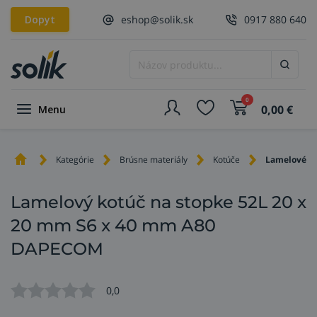
Dopyt
eshop@solik.sk
0917 880 640
0
0,00
€
Menu
Kategórie
Brúsne materiály
Kotúče
Lamelové k
Lamelový kotúč na stopke 52L 20 x
20 mm S6 x 40 mm A80
DAPECOM
0,0