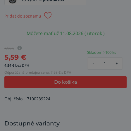
Pridať do zoznamu
Môžete mať už 11.08.2026 ( utorok )
7,98
€
Skladom >100 ks
5,59
€
-
+
4,54
€
bez DPH
Odporúčaná predajná cena:
7,98
€ s DPH
Do košíka
Obj. číslo
7100239224
Dostupné varianty