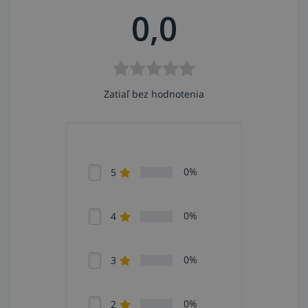
Lamelový kotúč 769F sa používa v kovovýrobe,
0,0
strojárskej výrobe, pri ťažbe ropy a zemného plynu, v
lodnej a železničnej doprave, pri výrobe nádrží a
nádob...
Zatiaľ bez hodnotenia
0%
5
0%
4
0%
3
0%
2