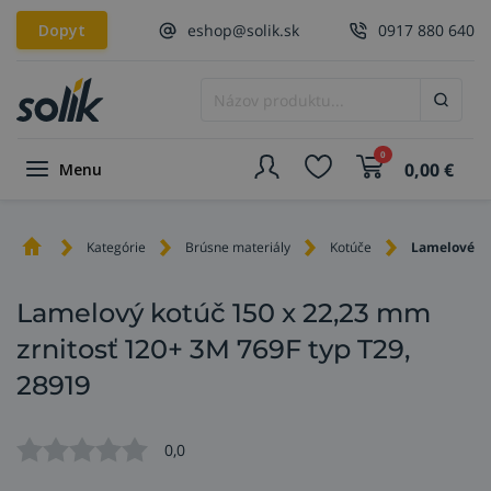
Dopyt
eshop@solik.sk
0917 880 640
0
0,00
€
Menu
Kategórie
Brúsne materiály
Kotúče
Lamelové k
Lamelový kotúč 150 x 22,23 mm
zrnitosť 120+ 3M 769F typ T29,
28919
0,0