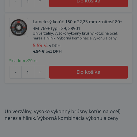
-
+
Do košíka
Lamelový kotúč 150 x 22,23 mm zrnitosť 80+
3M 769F typ T29, 28901
Univerzálny, vysoko výkonný brúsny kotúč na oceľ,
nerez a hliník. Výborná kombinácia výkonu a ceny.
5,59
€
s DPH
4,54
€
bez DPH
Skladom >20 ks
-
+
Do košíka
Univerzálny, vysoko výkonný brúsny kotúč na oceľ,
nerez a hliník. Výborná kombinácia výkonu a ceny.