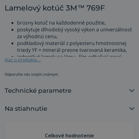
Lamelový kotúč 3M™ 769F
brúsny kotúč na každodenné použitie,
poskytuje dlhodobý vysoký výkon a univerzálnosť
za výhodnú cenu,
podkladový materiál z polyesteru hmotnostnej
triedy YF + minerál presne tvarovaná keramika,
jednotlivé lamely sa lámu, čím odhaľujú novú
Viac o produkte...
vrstvu materiálu, čo umožňuje nemennú rýchlosť
rezania po celú dobu životnosti disku,
Odporučte nás svojím známym
kónický typ T29,
zrnitosť 120+,
Technické parametre
priemer 150 mm,
pripojenie: stredový otvor s priemerom 22,23
mm.
Na stiahnutie
Kotúč obsahuje 3M presne tvarované zrno, ktoré
vydrží dlhšie a reže rýchlejšie ako konvenčné disky z
oxidu hlinitého a oxidu zirkónia.
Celkové hodnotenie