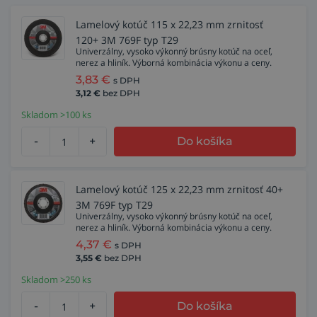
Lamelový kotúč 115 x 22,23 mm zrnitosť
120+ 3M 769F typ T29
Univerzálny, vysoko výkonný brúsny kotúč na oceľ,
nerez a hliník. Výborná kombinácia výkonu a ceny.
3,83
€
s DPH
3,12
€
bez DPH
Skladom >100 ks
-
+
Do košíka
Lamelový kotúč 125 x 22,23 mm zrnitosť 40+
3M 769F typ T29
Univerzálny, vysoko výkonný brúsny kotúč na oceľ,
nerez a hliník. Výborná kombinácia výkonu a ceny.
4,37
€
s DPH
3,55
€
bez DPH
Skladom >250 ks
-
+
Do košíka