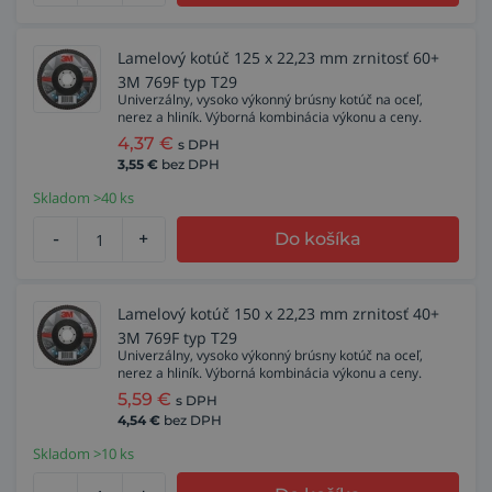
Lamelový kotúč 125 x 22,23 mm zrnitosť 60+
3M 769F typ T29
Univerzálny, vysoko výkonný brúsny kotúč na oceľ,
nerez a hliník. Výborná kombinácia výkonu a ceny.
4,37
€
s DPH
3,55
€
bez DPH
Skladom >40 ks
-
+
Do košíka
Lamelový kotúč 150 x 22,23 mm zrnitosť 40+
3M 769F typ T29
Univerzálny, vysoko výkonný brúsny kotúč na oceľ,
nerez a hliník. Výborná kombinácia výkonu a ceny.
5,59
€
s DPH
4,54
€
bez DPH
Skladom >10 ks