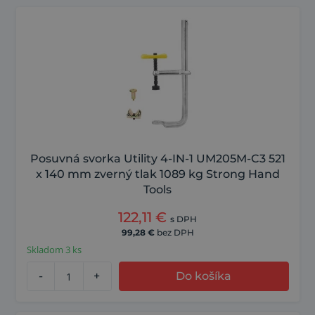
Posuvná svorka Utility 4-IN-1 UM205M-C3 521
x 140 mm zverný tlak 1089 kg Strong Hand
Tools
122,11
€
s DPH
99,28
€
bez DPH
Skladom 3 ks
-
+
Do košíka