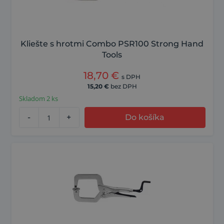
Kliešte s hrotmi Combo PSR100 Strong Hand
Tools
18,70
€
s DPH
15,20
€
bez DPH
Skladom 2 ks
-
+
Do košíka