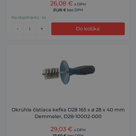
26,08
€
s DPH
21,20
€
bez DPH
Na objednávku - ks
-
+
Do košíka
Okrúhla čistiaca kefka D28 165 x ø 28 x 40 mm
Demmeler, D28-10002-000
29,03
€
s DPH
23,60
€
bez DPH