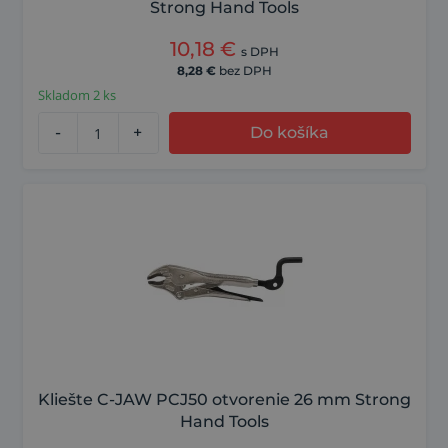
Strong Hand Tools
10,18
€
s DPH
8,28
€
bez DPH
Skladom 2 ks
-
+
Do košíka
Kliešte C-JAW PCJ50 otvorenie 26 mm Strong
Hand Tools