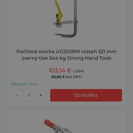
Račňová svorka UG205RM rozsah 521 mm
zverný tlak 544 kg Strong Hand Tools
103,14
€
s DPH
83,85
€
bez DPH
Skladom >5 ks
-
+
Do košíka