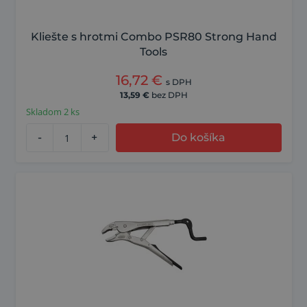
Kliešte s hrotmi Combo PSR80 Strong Hand
Tools
16,72
€
s DPH
13,59
€
bez DPH
Skladom 2 ks
-
+
Do košíka