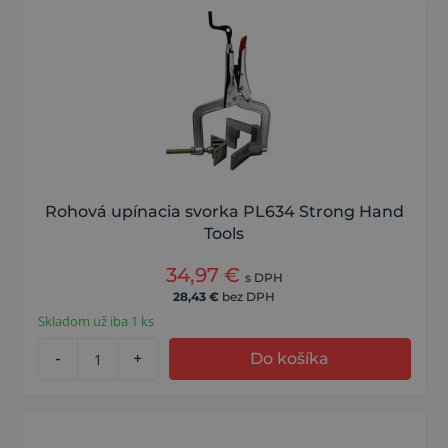
Rohová upínacia svorka PL634 Strong Hand
Tools
34,97
€
s DPH
28,43
€
bez DPH
Skladom už iba 1 ks
-
+
Do košíka