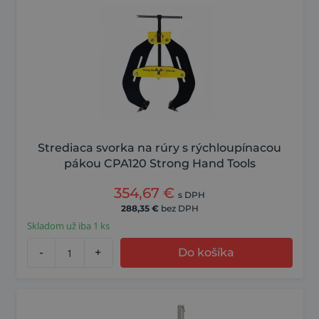
Strediaca svorka na rúry s rýchloupínacou
pákou CPA120 Strong Hand Tools
354,67
€
s DPH
288,35
€
bez DPH
Skladom už iba 1 ks
-
+
Do košíka