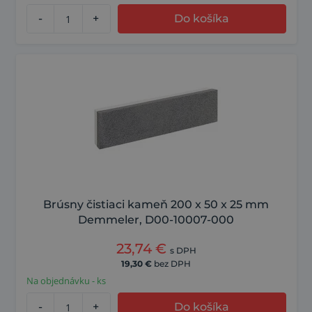
-
+
Do košíka
Brúsny čistiaci kameň 200 x 50 x 25 mm
Demmeler, D00-10007-000
23,74
€
s DPH
19,30
€
bez DPH
Na objednávku - ks
-
+
Do košíka