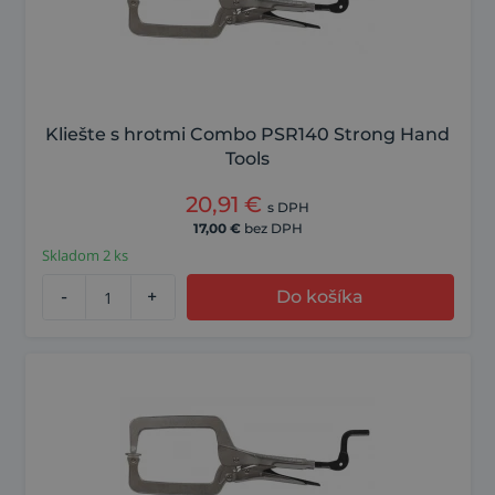
Kliešte s hrotmi Combo PSR140 Strong Hand
Tools
20,91
€
s DPH
17,00
€
bez DPH
Skladom 2 ks
-
+
Do košíka