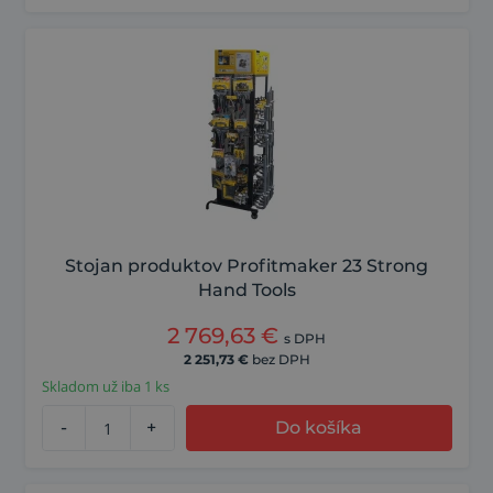
Stojan produktov Profitmaker 23 Strong
Hand Tools
2 769,63
€
s DPH
2 251,73
€
bez DPH
Skladom už iba 1 ks
-
+
Do košíka