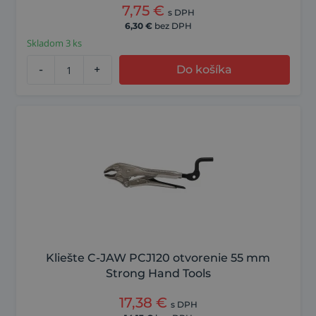
7,75
€
s DPH
6,30
€
bez DPH
Skladom 3 ks
-
+
Do košíka
Kliešte C-JAW PCJ120 otvorenie 55 mm
Strong Hand Tools
17,38
€
s DPH