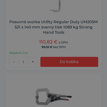
Posuvná svorka Utility Regular Duty UM205M
521 x 140 mm zverný tlak 1089 kg Strong
Hand Tools
110,82
€
s DPH
90,10
€
bez DPH
Skladom 2 ks
-
+
Do košíka