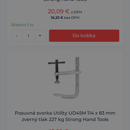
20,09
€
s DPH
16,33
€
bez DPH
Skladom 5 ks
-
+
Do košíka
Posuvná svorka Utility UD45M 114 x 83 mm
zverný tlak 227 kg Strong Hand Tools