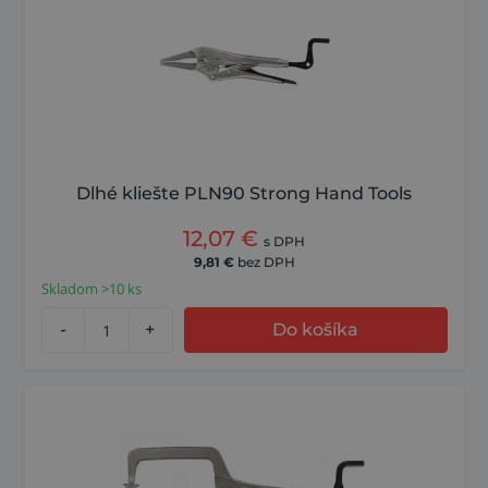
Dlhé kliešte PLN90 Strong Hand Tools
12,07
€
s DPH
9,81
€
bez DPH
Skladom >10 ks
-
+
Do košíka