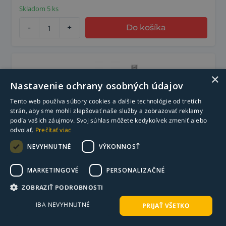
Skladom 5 ks
-
+
Do košíka
×
Nastavenie ochrany osobných údajov
Tento web používa súbory cookies a ďalšie technológie od tretích
strán, aby sme mohli zlepšovať naše služby a zobrazovať reklamy
podľa vašich záujmov. Svoj súhlas môžete kedykoľvek zmeniť alebo
odvolať.
Prečítať viac
NEVYHNUTNÉ
VÝKONNOSŤ
Posuvná svorka Utility UD85M 216 x 83 mm
MARKETINGOVÉ
PERSONALIZAČNÉ
zverný tlak 227 kg Strong Hand Tools
ZOBRAZIŤ PODROBNOSTI
17,05
€
s DPH
IBA NEVYHNUTNÉ
PRIJAŤ VŠETKO
13,86
€
bez DPH
Skladom >15 ks