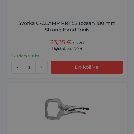
Svorka C-CLAMP PR115S rozsah 100 mm
Strong Hand Tools
23,35
€
s DPH
18,98
€
bez DPH
Skladom >10 ks
-
+
Do košíka