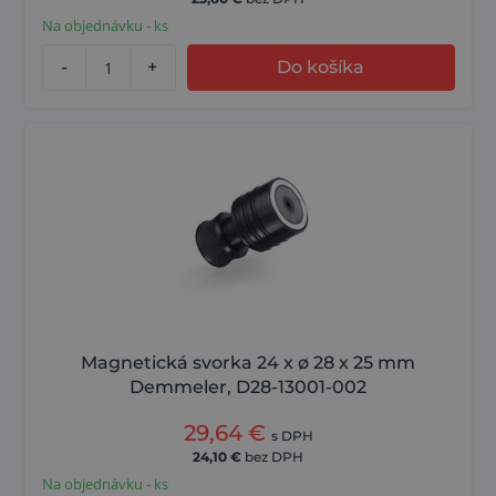
Na objednávku - ks
-
+
Do košíka
Magnetická svorka 24 x ø 28 x 25 mm
Demmeler, D28-13001-002
29,64
€
s DPH
24,10
€
bez DPH
Na objednávku - ks