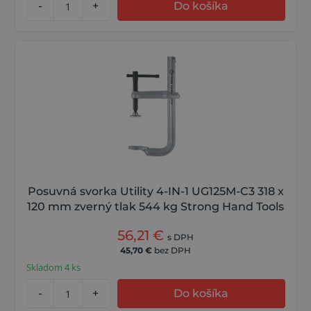
-
+
Do košíka
Posuvná svorka Utility 4-IN-1 UG125M-C3 318 x
120 mm zverný tlak 544 kg Strong Hand Tools
56,21
€
s DPH
45,70
€
bez DPH
Skladom 4 ks
-
+
Do košíka