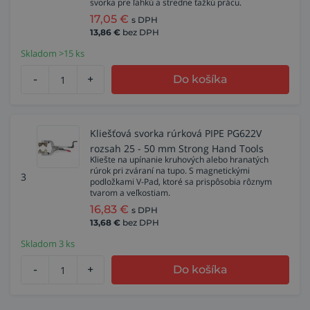
svorka pre ľahkú a stredne ťažkú prácu.
17,05
€
s DPH
13,86
€
bez DPH
Skladom >15 ks
-
+
Do košíka
Kliešťová svorka rúrková PIPE PG622V
rozsah 25 - 50 mm Strong Hand Tools
Kliešte na upínanie kruhových alebo hranatých
rúrok pri zváraní na tupo. S magnetickými
3
podložkami V-Pad, ktoré sa prispôsobia rôznym
tvarom a veľkostiam.
16,83
€
s DPH
13,68
€
bez DPH
Skladom 3 ks
-
+
Do košíka