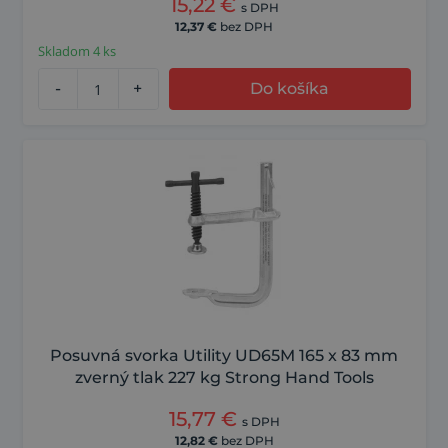
15,22
€
s DPH
12,37
€
bez DPH
Skladom 4 ks
-
+
Do košíka
Posuvná svorka Utility UD65M 165 x 83 mm
zverný tlak 227 kg Strong Hand Tools
15,77
€
s DPH
12,82
€
bez DPH