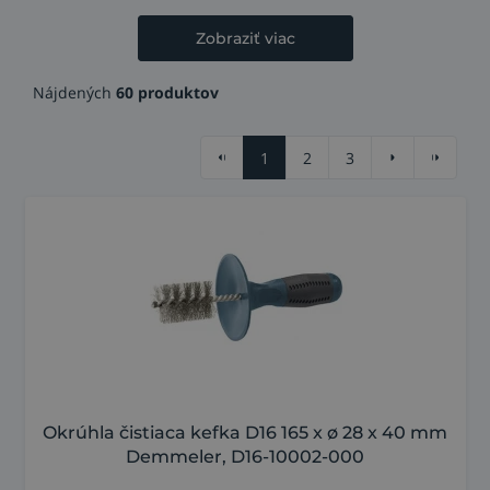
Zobraziť viac
Nájdených
60 produktov
1
2
3
Okrúhla čistiaca kefka D16 165 x ø 28 x 40 mm
Demmeler, D16-10002-000