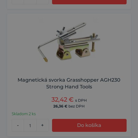
Magnetická svorka Grasshopper AGH230
Strong Hand Tools
32,42
€
s DPH
26,36
€
bez DPH
Skladom 2 ks
-
+
Do košíka