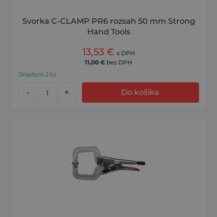
Svorka C-CLAMP PR6 rozsah 50 mm Strong
Hand Tools
13,53
€
s DPH
11,00
€
bez DPH
Skladom 2 ks
-
+
Do košíka