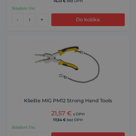
14,13
€
bez DPH
Skladom 3 ks
-
+
Do košíka
Kliešte MIG PM12 Strong Hand Tools
21,57
€
s DPH
17,54
€
bez DPH
Skladom 3 ks