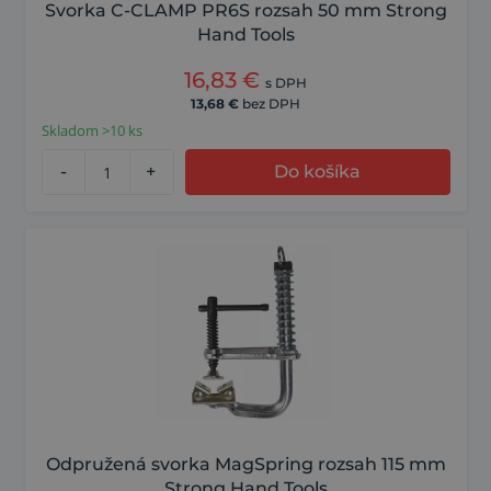
Svorka C-CLAMP PR6S rozsah 50 mm Strong
Hand Tools
16,83
€
s DPH
13,68
€
bez DPH
Skladom >10 ks
-
+
Do košíka
Odpružená svorka MagSpring rozsah 115 mm
Strong Hand Tools