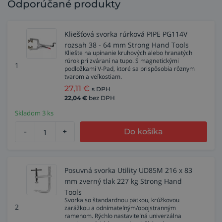
Odporúčané produkty
Kliešťová svorka rúrková PIPE PG114V
rozsah 38 - 64 mm Strong Hand Tools
Kliešte na upínanie kruhových alebo hranatých
rúrok pri zváraní na tupo. S magnetickými
1
podložkami V-Pad, ktoré sa prispôsobia rôznym
tvarom a veľkostiam.
27,11
€
s DPH
22,04
€
bez DPH
Skladom 3 ks
-
+
Do košíka
Posuvná svorka Utility UD85M 216 x 83
mm zverný tlak 227 kg Strong Hand
Tools
Svorka so štandardnou pätkou, krúžkovou
2
zarážkou a odnímateľným/obojstranným
ramenom. Rýchlo nastaviteľná univerzálna