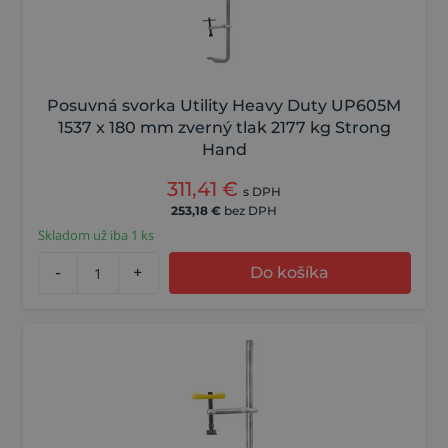
Posuvná svorka Utility Heavy Duty UP605M
1537 x 180 mm zverný tlak 2177 kg Strong
Hand
311,41
€
s DPH
253,18
€
bez DPH
Skladom už iba 1 ks
-
+
Do košíka