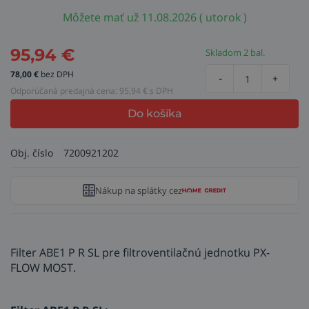
Môžete mať už 11.08.2026 ( utorok )
95,94
€
Skladom 2 bal.
78,00
€
bez DPH
-
+
Odporúčaná predajná cena:
95,94
€ s DPH
Do košíka
Obj. číslo
7200921202
Nákup na splátky cez
Filter ABE1 P R SL pre filtroventilačnú jednotku PX-
FLOW MOST.