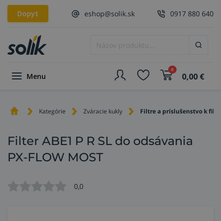
Dopyt
eshop@solik.sk
0917 880 640
0
0,00
€
Menu
Kategórie
Zváracie kukly
Filtre a príslušenstvo k filtr
Filter ABE1 P R SL do odsávania
PX-FLOW MOST
0,0