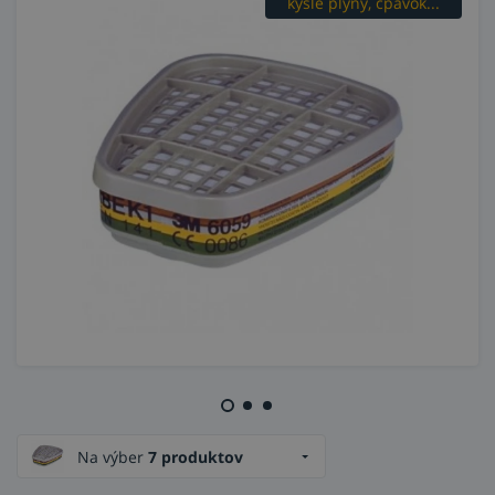
kyslé plyny, čpavok...
Na výber
7 produktov