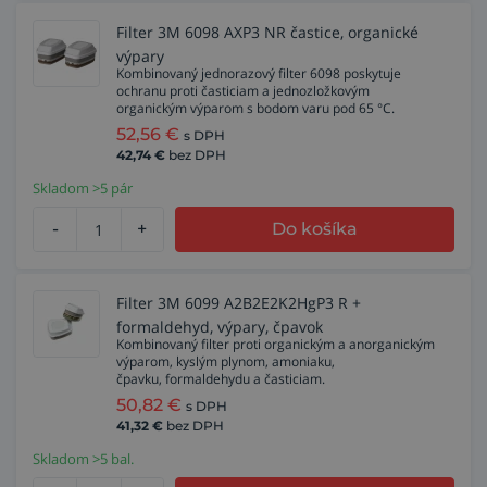
Filter 3M 6098 AXP3 NR častice, organické
výpary
Kombinovaný jednorazový filter 6098 poskytuje
ochranu proti časticiam a jednozložkovým
organickým výparom s bodom varu pod 65 °C.
52,56
€
s DPH
42,74
€
bez DPH
Skladom >5 pár
-
+
Do košíka
Filter 3M 6099 A2B2E2K2HgP3 R +
formaldehyd, výpary, čpavok
Kombinovaný filter proti organickým a anorganickým
výparom, kyslým plynom, amoniaku,
čpavku, formaldehydu a časticiam.
50,82
€
s DPH
41,32
€
bez DPH
Skladom >5 bal.