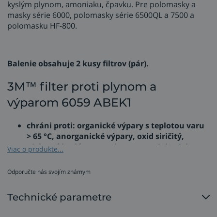
kyslým plynom, amoniaku, čpavku. Pre polomasky a
masky série 6000, polomasky série 6500QL a 7500 a
polomasku HF-800.
Balenie obsahuje 2 kusy filtrov (pár).
3M™ filter proti plynom a
výparom 6059 ABEK1
chráni proti: organické výpary s teplotou varu
> 65 °C, anorganické výpary, oxid siričitý,
niektoré kyslé pary a plyny, amoniak a jeho
Viac o produkte...
zlúčeniny (chlór, bielidlá, kyselina
chlorovodíková, kysličníky, síra, sírovodík,
Odporučte nás svojím známym
rozpúšťadlá),
bajonetový upínací systém
umožňuje
Technické parametre
jednoduchú montáž filtrov zatočením a
zacvaknutím,