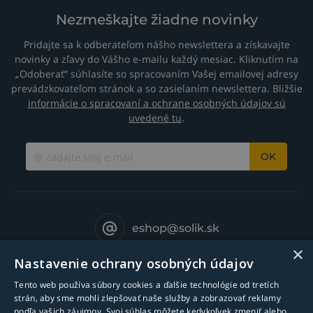
Nezmeškajte žiadne novinky
Pridajte sa k odberateľom nášho newslettera a získavajte
novinky a zľavy do Vášho e-mailu každý mesiac. Kliknutím na
„Odoberať“ súhlasíte so spracovaním Vašej emailovej adresy
prevádzkovateľom stránok a so zasielaním newslettera. Bližšie
informácie o spracovaní a ochrane osobných údajov sú
uvedené tu
.
OK
eshop@solik.sk
×
Nastavenie ochrany osobných údajov
Tento web používa súbory cookies a ďalšie technológie od tretích
strán, aby sme mohli zlepšovať naše služby a zobrazovať reklamy
podľa vašich záujmov. Svoj súhlas môžete kedykoľvek zmeniť alebo