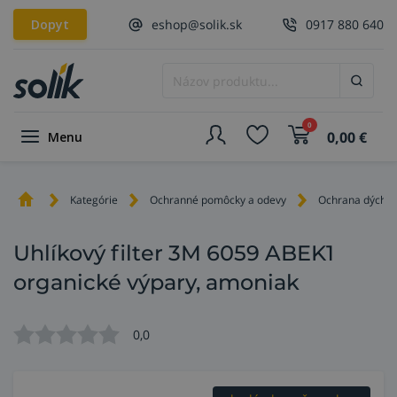
Dopyt
eshop@solik.sk
0917 880 640
0
0,00
€
Menu
Kategórie
Ochranné pomôcky a odevy
Ochrana dýchací
Uhlíkový filter 3M 6059 ABEK1
organické výpary, amoniak
0,0