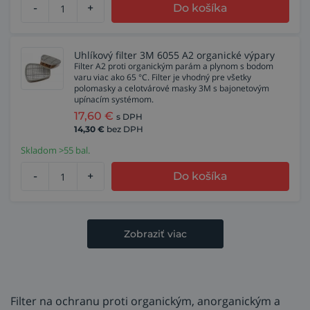
-
+
Do košíka
Uhlíkový filter 3M 6055 A2 organické výpary
Filter A2 proti organickým parám a plynom s bodom
varu viac ako 65 °C. Filter je vhodný pre všetky
polomasky a celotvárové masky 3M s bajonetovým
upínacím systémom.
17,60
€
s DPH
14,30
€
bez DPH
Skladom >55 bal.
-
+
Do košíka
Zobraziť viac
Filter na ochranu proti organickým, anorganickým a