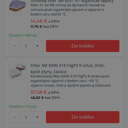
Uhlíkový filter 3M 6051 A1 organické výpary
Filter A1 od 3M určený do dýchacích masiek na
ochranu proti organickým plynom a výparom s
bodom varu nad 65 °C.
14,46
€
s DPH
11,76
€
bez DPH
Skladom >80 bal.
-
+
Do košíka
Filter 3M 6096 A1E1HgP3 R ortuť, chlór,
kyslé plyny, častice
Kombinovaný filter 6096 A1E1HgP3 R chráni pred
organickými výparmi s bodom varu > 65 °C,
výparmi ortute, chlóru, kyslými plynmi aj časticami.
57,58
€
s DPH
46,82
€
bez DPH
Skladom >10 pár
-
+
Do košíka