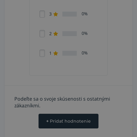
výroba chemikálií a práca s nimi, používanie
chlóru, bielidla, oxidu siričitého, amoniaku,
0%
3
metylamínu,
výroba a údržba chladiacich zariadení.
0%
2
0%
1
Podeľte sa o svoje skúsenosti s ostatnými
zákazníkmi.
+
Pridať hodnotenie