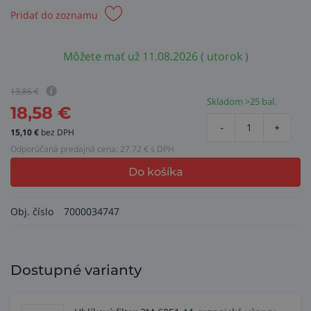
Pridať do zoznamu
Môžete mať už 11.08.2026 ( utorok )
13,86
€
Skladom >25 bal.
18,58
€
-
+
15,10
€
bez DPH
Odporúčaná predajná cena:
27,72
€ s DPH
Do košíka
Obj. číslo
7000034747
Dostupné varianty