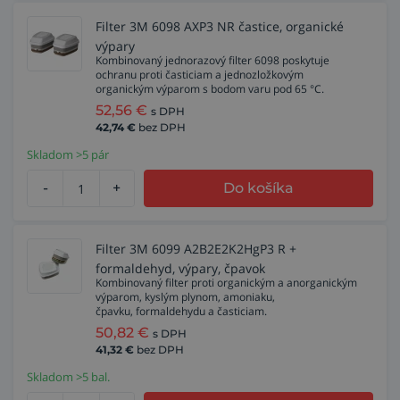
Filter 3M 6098 AXP3 NR častice, organické
výpary
Kombinovaný jednorazový filter 6098 poskytuje
ochranu proti časticiam a jednozložkovým
organickým výparom s bodom varu pod 65 °C.
52,56
€
s DPH
42,74
€
bez DPH
Skladom >5 pár
-
+
Do košíka
Filter 3M 6099 A2B2E2K2HgP3 R +
formaldehyd, výpary, čpavok
Kombinovaný filter proti organickým a anorganickým
výparom, kyslým plynom, amoniaku,
čpavku, formaldehydu a časticiam.
50,82
€
s DPH
41,32
€
bez DPH
Skladom >5 bal.