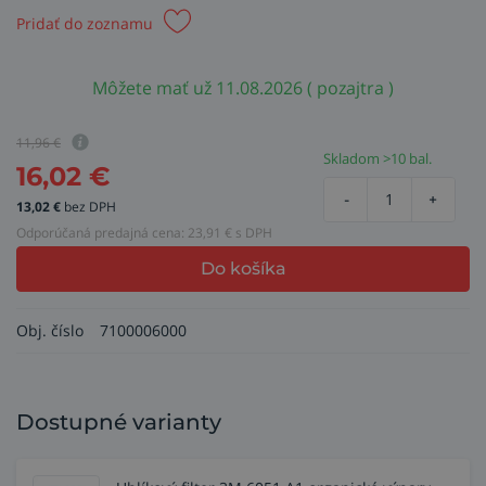
Pridať do zoznamu
Môžete mať už 11.08.2026 ( pozajtra )
11,96
€
Skladom >10 bal.
16,02
€
-
+
13,02
€
bez DPH
Odporúčaná predajná cena:
23,91
€ s DPH
Do košíka
Obj. číslo
7100006000
Dostupné varianty