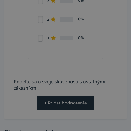
0%
3
spracovanie a leptanie kovov,
čistenie kyselinou.
0%
2
0%
1
Podeľte sa o svoje skúsenosti s ostatnými
zákazníkmi.
+
Pridať hodnotenie