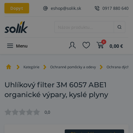
Dopyt
eshop@solik.sk
0917 880 640
0
0,00
€
Menu
Kategórie
Ochranné pomôcky a odevy
Ochrana dýchací
Uhlíkový filter 3M 6057 ABE1
organické výpary, kyslé plyny
0,0