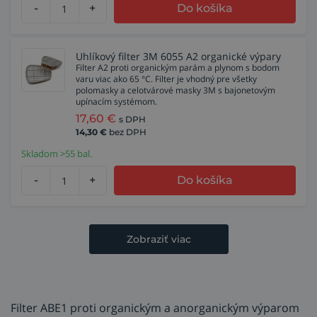
-
+
Do košíka
Uhlíkový filter 3M 6055 A2 organické výpary
Filter A2 proti organickým parám a plynom s bodom
varu viac ako 65 °C. Filter je vhodný pre všetky
polomasky a celotvárové masky 3M s bajonetovým
upínacím systémom.
17,60
€
s DPH
14,30
€
bez DPH
Skladom >55 bal.
-
+
Do košíka
Zobraziť viac
Filter ABE1 proti organickým a anorganickým výparom