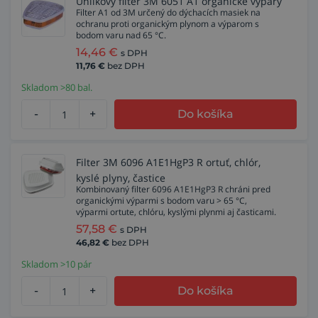
Uhlíkový filter 3M 6051 A1 organické výpary
Filter A1 od 3M určený do dýchacích masiek na
ochranu proti organickým plynom a výparom s
bodom varu nad 65 °C.
14,46
€
s DPH
11,76
€
bez DPH
Skladom >80 bal.
-
+
Do košíka
Filter 3M 6096 A1E1HgP3 R ortuť, chlór,
kyslé plyny, častice
Kombinovaný filter 6096 A1E1HgP3 R chráni pred
organickými výparmi s bodom varu > 65 °C,
výparmi ortute, chlóru, kyslými plynmi aj časticami.
57,58
€
s DPH
46,82
€
bez DPH
Skladom >10 pár
-
+
Do košíka