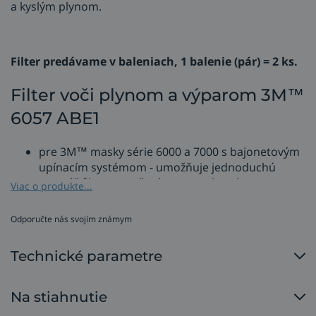
a kyslým plynom.
Filter predávame v baleniach, 1 balenie (pár) = 2 ks.
Filter voči plynom a výparom 3M™
6057 ABE1
pre 3M™ masky série 6000 a 7000 s bajonetovým
upínacím systémom - umožňuje jednoduchú
montáž filtrov zatočením a zacvaknutím,
Viac o produkte...
chráni proti: organické plyny a pary o bode
varu > 65° a anorganické plyny a pary (okrem
Odporučte nás svojím známym
), oxid siričitý a
oxidu uhoľnatého
niektoré kyslé pary a plyny
,
Technické parametre
nízky odpor pri dýchaní,
tvar filtra neobmedzuje zorné pole,
filter je možné kombinovať s časticovými filtrami
Na stiahnutie
(5911, 5925, 5935) a držiakom 501, čím sa rozšíria