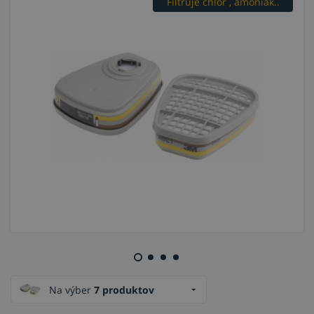
Filtruje chlór , amoniak...
Cena za balenie = 2ks
Na výber
7 produktov