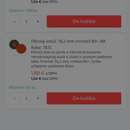
1,54
€
bez DPH
Skladom >200 ks
-
+
Do košíka
Fíbrový kotúč 76,2 mm zrnitosť 80+ 3M
Roloc 787C
Fíbrový disk na rýchle a intenzívne brúsenie
nehrdzavejúcej ocele a zliatin s vysokým podielom
niklu. Priemer 76,2 mm, zrnitosť 80+, rýchle
uchytenie systémom Roloc.
1,89
€
s DPH
1,54
€
bez DPH
Skladom >60 ks
-
+
Do košíka