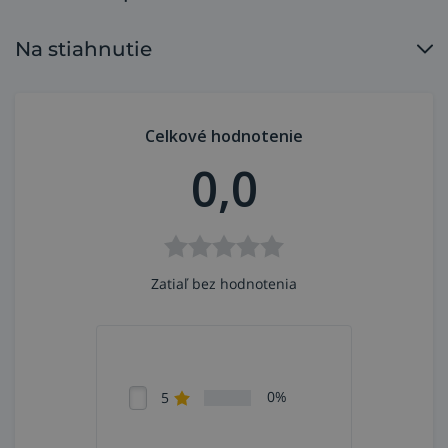
Použitie brúsneho kotúča Roloc 787C
Na stiahnutie
brúsenie ťažko brúsiteľných kovov,
ako nehrdzavejúca oceľ a zliatiny s
vysokým podielom niklu, neželezné kovy, titán,
hliník,
Celkové hodnotenie
rýchle brúsenie, odstraňovanie zvarov, skosenie a
0,0
zrážanie hrán, dokončovanie, náročné aplikácie.
Zatiaľ bez hodnotenia
0%
5