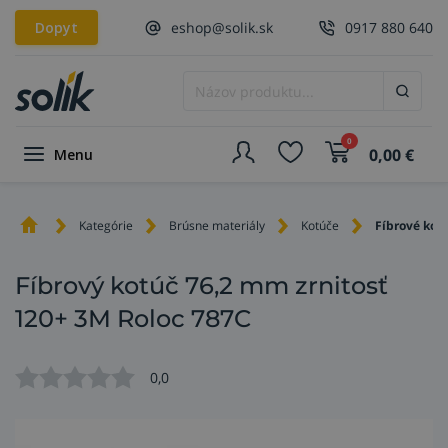
Dopyt
eshop@solik.sk
0917 880 640
0
0,00
€
Menu
Kategórie
Brúsne materiály
Kotúče
Fíbrové kot
Fíbrový kotúč 76,2 mm zrnitosť
120+ 3M Roloc 787C
0,0