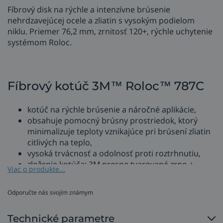
Fíbrový disk na rýchle a intenzívne brúsenie
nehrdzavejúcej ocele a zliatin s vysokým podielom
niklu. Priemer 76,2 mm, zrnitosť 120+, rýchle uchytenie
systémom Roloc.
Fíbrový kotúč 3M™ Roloc™ 787C
kotúč na rýchle brúsenie a náročné aplikácie,
obsahuje pomocný brúsny prostriedok, ktorý
minimalizuje teploty vznikajúce pri brúsení zliatin
citlivých na teplo,
vysoká trvácnosť a odolnosť proti roztrhnutiu,
zloženie kotúča: 3M presne tvarované zrno +
Viac o produkte...
odolné živicové spojivo + pevný fíbrový podklad,
rýchla výmena kotúča vďaka systému Roloc,
Odporučte nás svojím známym
typ uchytenia TR (plastový gombík),
konfigurácia otvorov R300V.
Technické parametre