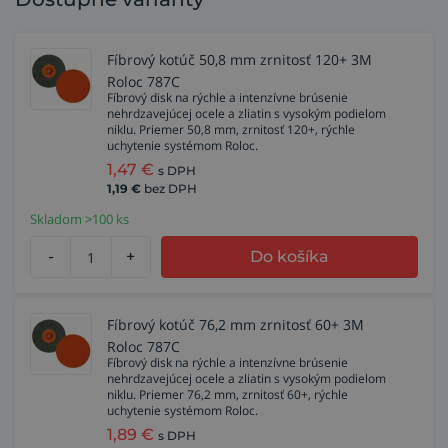
Fíbrový kotúč 50,8 mm zrnitosť 120+ 3M
Roloc 787C
Fíbrový disk na rýchle a intenzívne brúsenie
nehrdzavejúcej ocele a zliatin s vysokým podielom
niklu. Priemer 50,8 mm, zrnitosť 120+, rýchle
uchytenie systémom Roloc.
1,47
€
s DPH
1,19
€
bez DPH
Skladom >100 ks
-
+
Do košíka
Fíbrový kotúč 76,2 mm zrnitosť 60+ 3M
Roloc 787C
Fíbrový disk na rýchle a intenzívne brúsenie
nehrdzavejúcej ocele a zliatin s vysokým podielom
niklu. Priemer 76,2 mm, zrnitosť 60+, rýchle
uchytenie systémom Roloc.
1,89
€
s DPH