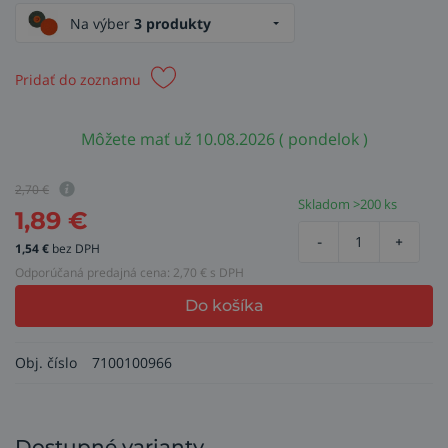
Na výber
3 produkty
Pridať do zoznamu
Môžete mať už 10.08.2026 ( pondelok )
2,70
€
Skladom >200 ks
1,89
€
-
+
1,54
€
bez DPH
Odporúčaná predajná cena:
2,70
€ s DPH
Do košíka
Obj. číslo
7100100966
Dostupné varianty