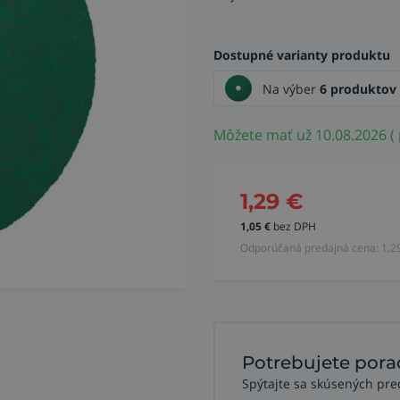
Dostupné varianty produktu
Na výber
6 produktov
Môžete mať už 10.08.2026 (
1,29
€
1,05
€
bez DPH
Odporúčaná predajná cena:
1,2
Potrebujete pora
Spýtajte sa skúsených pre