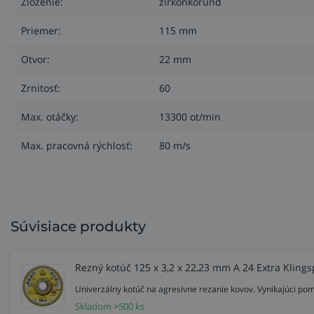
Zloženie:
zirkónkorund
Priemer:
115 mm
Otvor:
22 mm
Zrnitosť:
60
Max. otáčky:
13300 ot/min
Max. pracovná rýchlosť:
80 m/s
Súvisiace produkty
Rezný kotúč 125 x 3,2 x 22,23 mm A 24 Extra Klings
Univerzálny kotúč na agresívne rezanie kovov. Vynikajúci pom
Skladom >500 ks