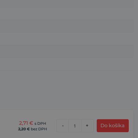
2,71
€
s DPH
-
+
Do košíka
2,20
€
bez DPH