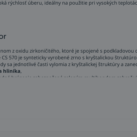
oká rýchlosť úberu, ideálny na použitie pri vysokých teplot
or
nom z oxidu zirkoničitého, ktoré je spojené s podkladovou 
e CS 570 je synteticky vyrobené zrno s kryštalickou štruktúr
 sa jednotlivé časti vylomia z kryštalickej štruktúry a zan
a hliníka
,
ladné brúsenie zabezpečené zeleným multibondom zabraňuj
m prítlačnom tlaku a vysokých rýchlostiach
. Z bezpečnos
ov za sekundu. Na udržanie rýchlosti v tomto limite je pr
ložné taniere - rebrované tvrdé ST 358 A a stredné hladké ST
ovrchovú úpravu, na jemnejšie brúsne práce, brúsenie povr
dhrotovanie a agresívne brúsenie.