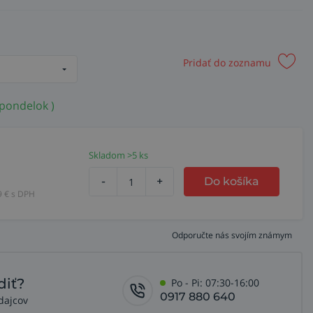
Pridať do zoznamu
 pondelok )
Skladom >5 ks
-
+
Do košíka
9
€ s DPH
Odporučte nás svojím známym
diť?
Po - Pi: 07:30-16:00
0917 880 640
dajcov