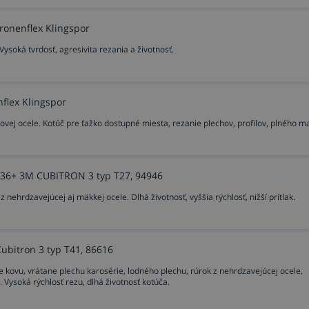
Kronenflex Klingspor
ysoká tvrdosť, agresivita rezania a životnosť.
flex Klingspor
ovej ocele. Kotúč pre ťažko dostupné miesta, rezanie plechov, profilov, plného ma
ť 36+ 3M CUBITRON 3 typ T27, 94946
nehrdzavejúcej aj mäkkej ocele. Dlhá životnosť, vyššia rýchlosť, nižší prítlak.
Cubitron 3 typ T41, 86616
e kovu, vrátane plechu karosérie, lodného plechu, rúrok z nehrdzavejúcej ocele,
 Vysoká rýchlosť rezu, dlhá životnosť kotúča.