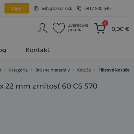
Dopyt
eshop@solik.sk
0917 880 640
0
Zváračove
0,00
€
priania
og
Kontakt
a
Kategórie
Brúsne materiály
Kotúče
Fíbrové kotúče
 x 22 mm zrnitosť 60 CS 570