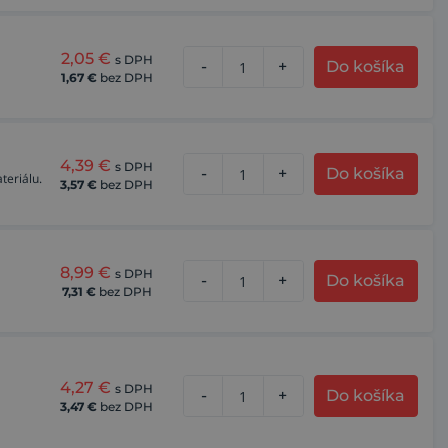
2,05
€
s DPH
-
+
Do košíka
1,67
€
bez DPH
4,39
€
s DPH
-
+
Do košíka
teriálu.
3,57
€
bez DPH
8,99
€
s DPH
-
+
Do košíka
7,31
€
bez DPH
4,27
€
s DPH
-
+
Do košíka
3,47
€
bez DPH