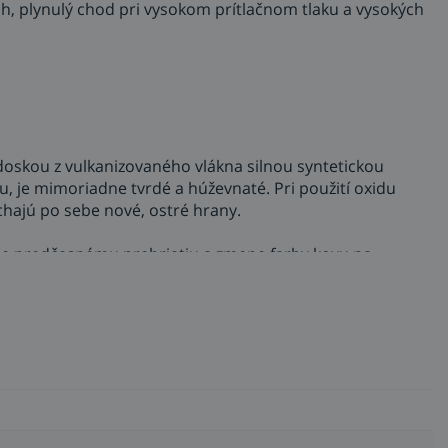
ách, plynulý chod pri vysokom prítlačnom tlaku a vysokých
doskou z vulkanizovaného vlákna silnou syntetickou
ou, je mimoriadne tvrdé a húževnaté. Pri použití oxidu
echajú po sebe nové, ostré hrany.
e predčasnému prehriatiu a zmene farby kovu na
tných dôvodov nesmie maximálna prevádzková rýchlosť
e disk s priemerom 115 mm limit 13 300 otáčok za minútu.
 358. Podložný tanier (podložka) sa volí podľa aplikácie.
chu alebo obrusovanie kontúr. Tvrdá podložka sa používa