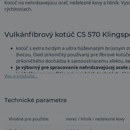
Kotúč na nehrdzavejúcu oceľ, neželezné kovy a hliník. Vys
rýchlostiach.
Vulkánfíbrový kotúč CS 570 Klingsp
kotúč s extra tvrdým a ultra húževnatým brúsnym zr
živicou. Oxid zirkoničitý používaný pre fíbrové kotúč
zirkoničitého dochádza k samoostriacemu efektu, kedy
je výborný pre spracovanie nehrdzavejúcej ocele 
je ideálny na použitie pri vysokých teplotách
. Ch
Viac o produkte...
obrobku, čo umožňuje
plynulý chod aj pri vysoko
kotúča namontovaného na podložku prekročiť 80 metr
Podložné taniere pre fíbrové disky CS 570
Technické parametre
Pre fíbrové disky CS 570 sú k dispozícii zodpovedajúce pod
Stredná podložka je pre aplikácie vyžadujúce jednotnú p
Vhodné pre použitie:
nerez / hliník / neželezné kovy
na hrubé brúsenie pri vysokých rýchlostiach úberu, na o