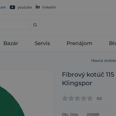
gram
youtube
linkedin
Bazár
Servis
Prenájom
Bl
Hlavná stránk
Fíbrový kotúč 115
Klingspor
0,0
Obj. číslo
204088