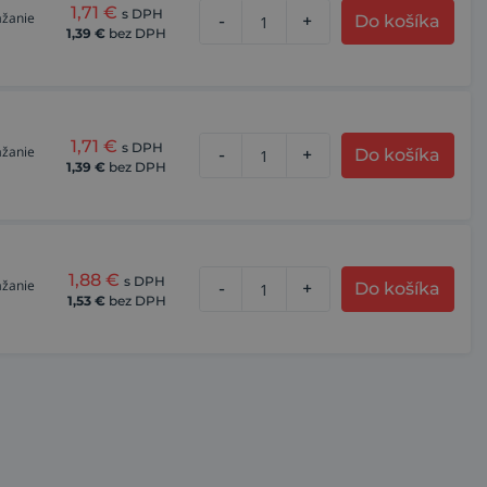
1,71
€
s DPH
ážanie
-
+
Do košíka
1,39
€
bez DPH
1,71
€
s DPH
ážanie
-
+
Do košíka
1,39
€
bez DPH
1,88
€
s DPH
ážanie
-
+
Do košíka
1,53
€
bez DPH