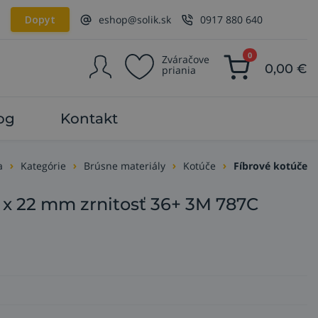
Dopyt
eshop@solik.sk
0917 880 640
0
Zváračove
0,00
€
priania
og
Kontakt
a
Kategórie
Brúsne materiály
Kotúče
Fíbrové kotúče
5 x 22 mm zrnitosť 36+ 3M 787C