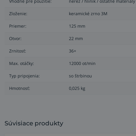
Vhodné pre použitie:
nerez / hliník / ostatné materiály 
ušetrí veľa času oproti lamelovému kotúču.
Zloženie:
keramické zrno 3M
Ide o pokročilé riešenie pre náročné aplikácie, ktoré po
Priemer:
125 mm
Použitie kotúča 787C 3M
Otvor:
22 mm
úkosovanie, zrážanie hrán, odstraňovanie dlhých zvar
Zrnitosť:
36+
podielom niklu,
pri výrobe a rekonštrukcií brán, konštrukcií, brúsen
Max. otáčky:
12000 ot/min
Precízne tvarované keramické zrno 3M™
Typ pripojenia:
so štrbinou
Spoločnosť 3M vytvorila zrná trojuholníkového tvaru a elek
Hmotnosť:
0,025 kg
masla, namiesto aby ho odieraly alebo kyprili ako tradičn
rýchly úber a zároveň tak bráni vývinu tepla v opracová
Súvisiace produkty