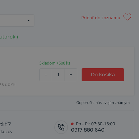
Pridať do zoznamu
utorok )
Skladom >500 ks
-
+
Do košíka
9
€ s DPH
Odporučte nás svojím známym
diť?
Po - Pi: 07:30-16:00
0917 880 640
dajcov