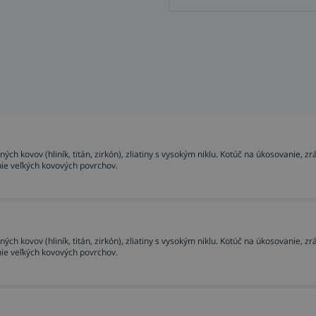
ch kovov (hliník, titán, zirkón), zliatiny s vysokým niklu. Kotúč na úkosovanie, zr
nie veľkých kovových povrchov.
ch kovov (hliník, titán, zirkón), zliatiny s vysokým niklu. Kotúč na úkosovanie, zr
nie veľkých kovových povrchov.