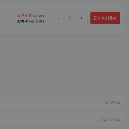
4,65
€
s DPH
-
+
Do košíka
3,78
€
bez DPH
4.49 MB
121.84 KB