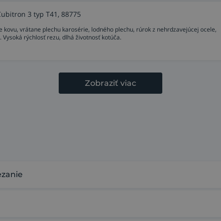
Cubitron 3 typ T41, 88775
e kovu, vrátane plechu karosérie, lodného plechu, rúrok z nehrdzavejúcej ocele,
 Vysoká rýchlosť rezu, dlhá životnosť kotúča.
Zobraziť viac
ezanie