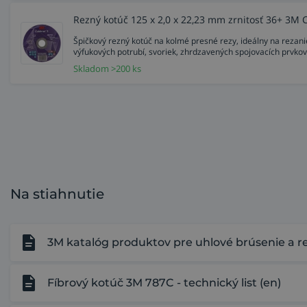
Rezný kotúč 125 x 2,0 x 22,23 mm zrnitosť 36+ 3M 
Špičkový rezný kotúč na kolmé presné rezy, ideálny na rezani
výfukových potrubí, svoriek, zhrdzavených spojovacích prvkov.
Skladom >200 ks
Na stiahnutie
3M katalóg produktov pre uhlové brúsenie a r
Fíbrový kotúč 3M 787C - technický list (en)