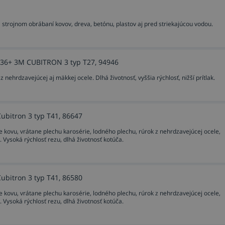
aj strojnom obrábaní kovov, dreva, betónu, plastov aj pred striekajúcou vodou.
ť 36+ 3M CUBITRON 3 typ T27, 94946
nehrdzavejúcej aj mäkkej ocele. Dlhá životnosť, vyššia rýchlosť, nižší prítlak.
Cubitron 3 typ T41, 86647
e kovu, vrátane plechu karosérie, lodného plechu, rúrok z nehrdzavejúcej ocele,
 Vysoká rýchlosť rezu, dlhá životnosť kotúča.
Cubitron 3 typ T41, 86580
e kovu, vrátane plechu karosérie, lodného plechu, rúrok z nehrdzavejúcej ocele,
 Vysoká rýchlosť rezu, dlhá životnosť kotúča.