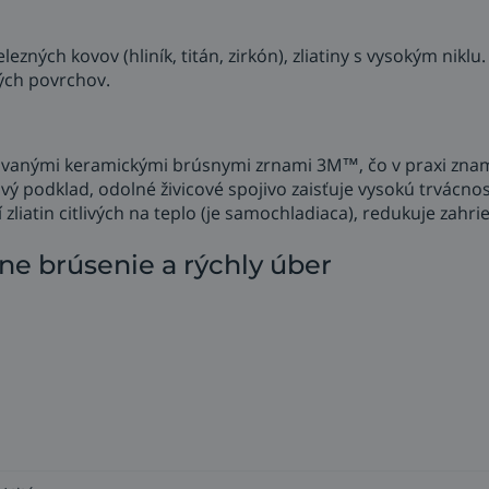
lezných kovov (hliník, titán, zirkón), zliatiny s vysokým nik
vých povrchov.
ovanými keramickými brúsnymi zrnami 3M™, čo v praxi zname
ý podklad, odolné živicové spojivo zaisťuje vysokú trvácno
 zliatin citlivých na teplo (je samochladiaca), redukuje zah
ne brúsenie a rýchly úber
e,
ej práce za vás, pri práci sa menej narobíte,
ri niektorých operáciách môžu byť fíbrové kotúče dobrou ná