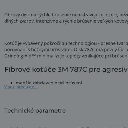
Fíbrový disk na rýchle brúsenie nehrdzavejúcej ocele, neže
dlhých zvarov, intenzívne a rýchle brúsenie veľkých kovo
Kotúč je vybavený pokročilou technológiou - presne tvar
porovnaní s bežnými brúsivami. Disk 787C má pevný fíbrov
Grinding-Aid™ minimalizuje teploty vznikajúce pri brúsení
Fíbrové kotúče 3M 787C pre agresív
menšie zahrievanie pri brúsení,
Viac o produkte...
väčšia brúsna rýchlosť, rýchlejší úber,
dlhšia životnosť kotúča, t.j. nižšie náklady na brúseni
vyžaduje menší prítlak – brúsivo odvedie väčšinu ťažk
menšie vibrácie pre brusiča,
Technické parametre
nepodbrusuje, drží rovinu,
uberie viac materiálu oproti lamelovému kotúču - p
prípadne pri úkosoch,