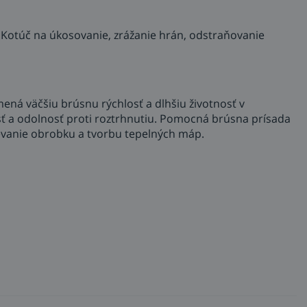
lu. Kotúč na úkosovanie, zrážanie hrán, odstraňovanie
ná väčšiu brúsnu rýchlosť a dlhšiu životnosť v
sť a odolnosť proti roztrhnutiu. Pomocná brúsna prísada
rievanie obrobku a tvorbu tepelných máp.
hradou za lamelové, napr. pri brúsení na plocho,