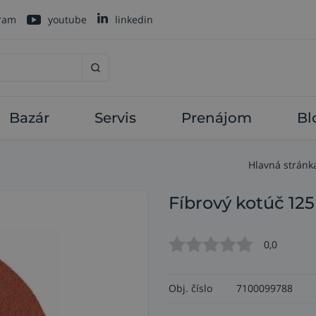
gram
youtube
linkedin
Bazár
Servis
Prenájom
Bl
Hlavná stránk
Fíbrový kotúč 12
0,0
Obj. číslo
7100099788