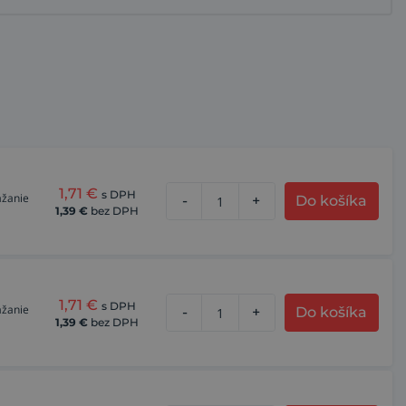
1,71
€
s DPH
ážanie
-
+
Do košíka
1,39
€
bez DPH
1,71
€
s DPH
ážanie
-
+
Do košíka
1,39
€
bez DPH