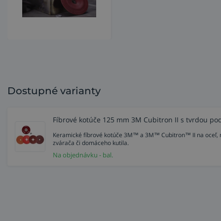
Dostupné varianty
Fíbrové kotúče 125 mm 3M Cubitron II s tvrdou po
Keramické fíbrové kotúče 3M™ a 3M™ Cubitron™ II na oceľ, nere
zvárača či domáceho kutila.
Na objednávku - bal.