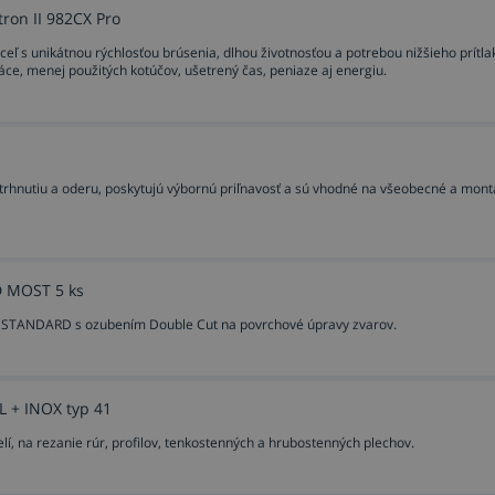
ron II 982CX Pro
eumatickou uhlovou brúskou 3M™ a podložkami 3M dosiahne
 sa zvyšuje účinnosť každej zložky, aby bol dosiahnutý opt
eľ s unikátnou rýchlosťou brúsenia, dlhou životnosťou a potrebou nižšieho prítla
ce, menej použitých kotúčov, ušetrený čas, peniaze aj energiu.
TRON II 3M
trhnutiu a oderu, poskytujú výbornú priľnavosť a sú vhodné na všeobecné a mon
nie...,
ve poľnohospodárskych, stavebných a priemyselných strojoch, 
TD MOST 5 ks
ržbe...
ST STANDARD s ozubením Double Cut na povrchové úpravy zvarov.
rdu INOX pre nehrdzavejúcu oceľ).
 + INOX typ 41
 Cubitron II 3M tvrdý
lí, na rezanie rúr, profilov, tenkostenných a hrubostenných plechov.
eciálne navrhnutý pod fíbrové disky 3M™ Cubitron™ II (červ