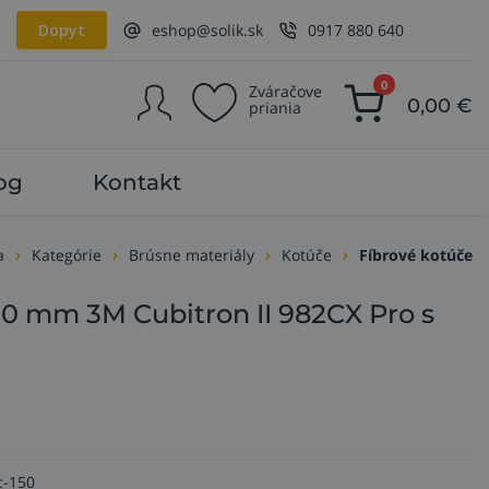
Dopyt
eshop@solik.sk
0917 880 640
0
Zváračove
0,00
€
priania
og
Kontakt
a
Kategórie
Brúsne materiály
Kotúče
Fíbrové kotúče
50 mm 3M Cubitron II 982CX Pro s
c-150