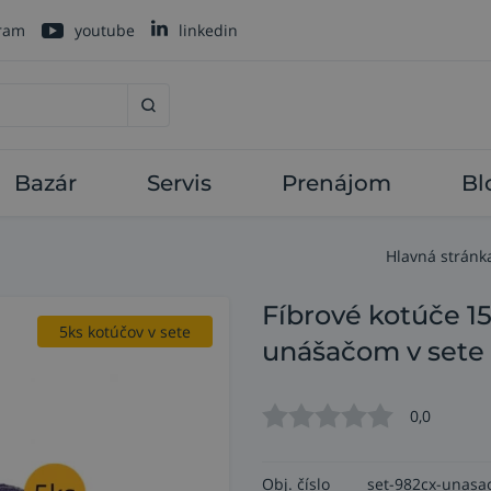
gram
youtube
linkedin
Bazár
Servis
Prenájom
Bl
Hlavná stránk
Fíbrové kotúče 1
Priemer 150mm
unášačom v sete
5ks kotúčov v sete
0,0
Obj. číslo
set-982cx-unasa