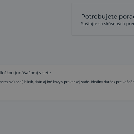
Potrebujete pora
Spýtajte sa skúsených pre
dložkou (unášačom) v sete
zovú oceľ, hliník, titán aj iné kovy v praktickej sade. Ideálny darček pre každé