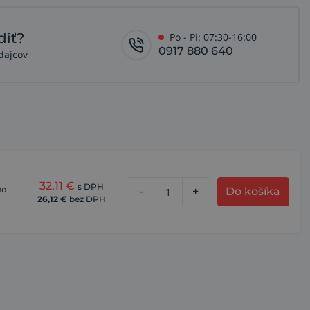
diť?
Po - Pi: 07:30-16:00
0917 880 640
dajcov
32,11
€
s DPH
ho
-
+
Do košíka
26,12
€
bez DPH