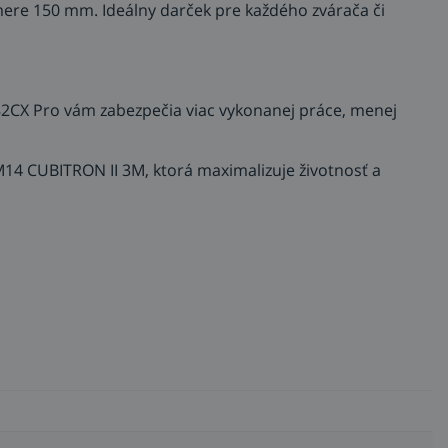
mere 150 mm. Ideálny darček pre každého zvárača či
982CX Pro vám zabezpečia viac vykonanej práce, menej
M14 CUBITRON II 3M, ktorá maximalizuje životnosť a
rdší unášač pre náročnejšie brúsenie s veľkým úberom,
me presne tvarované zrno Cubitron II, ktoré robí kotúče
disku 3M CUBITRON II 982CX Pro. V praxi získavate brúsny