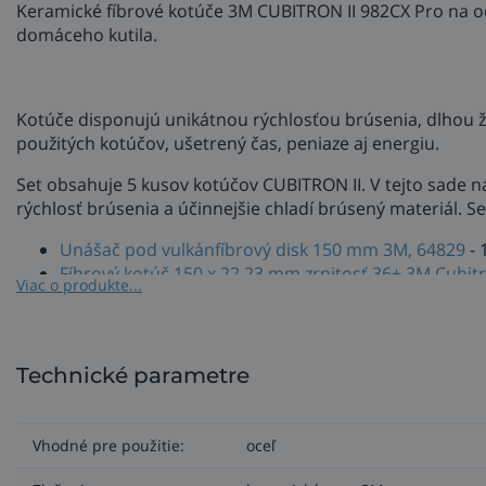
Keramické fíbrové kotúče 3M CUBITRON II 982CX Pro na oc
domáceho kutila.
Kotúče disponujú unikátnou rýchlosťou brúsenia, dlhou ž
použitých kotúčov, ušetrený čas, peniaze aj energiu.
Set obsahuje 5 kusov kotúčov CUBITRON II. V tejto sade n
rýchlosť brúsenia a účinnejšie chladí brúsený materiál. S
Unášač pod vulkánfíbrový disk 150 mm 3M, 64829
- 
Fíbrový kotúč 150 x 22,23 mm zrnitosť 36+ 3M Cubitr
Viac o produkte...
Pre optimálny výkon odporúčame použiť kotúč spolu s pod
hladký unášač na vybrusovanie.
Technické parametre
Fíbrové kotúče 3M Cubitron II 982C
Vynovené brúsne zrno 3M Cubitron II posúva legendárnu rý
Vhodné pre použitie:
oceľ
3M Cubitron II špičkami na trhu, dokázali v spoločnosti 3