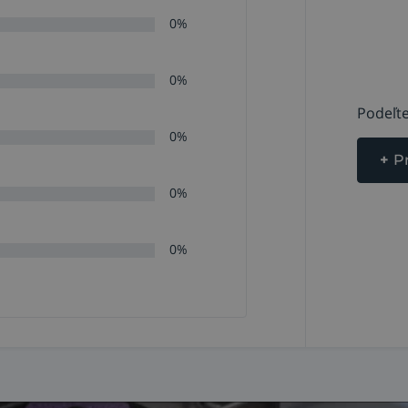
0%
0%
Podeľte
0%
+
P
0%
0%