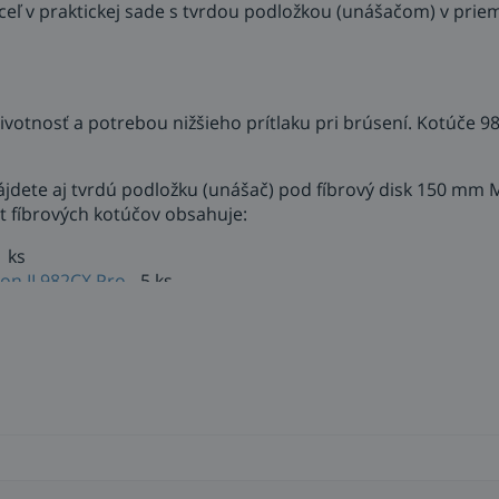
eľ v praktickej sade s tvrdou podložkou (unášačom) v prie
ivotnosť a potrebou nižšieho prítlaku pri brúsení. Kotúče 
ájdete aj tvrdú podložku (unášač) pod fíbrový disk 150 mm 
et fíbrových kotúčov obsahuje:
1 ks
on II 982CX Pro
- 5 ks
ložným tanierom (unášač) podľa prevádzanej aplikácie - tv
X Pro
chlosť a životnosť kotúča na ešte vyššiu úroveň. Svetozná
M ešte zdokonaliť a jeho schopnosti previedli do fíbrového 