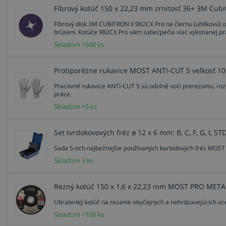
Fíbrový kotúč 150 x 22,23 mm zrnitosť 36+ 3M Cubit
Pri kombinácii brúsnych kotúčov 3M™ Cubitron™ II s pn
hlukom a prašnosťou. Pri spoločnom použití produktov 3M
Fíbrový disk 3M CUBITRON II 982CX Pro na čiernu (uhlíkovú) oc
materiálu, reznej rýchlosti a konzistencie.
brúsení. Kotúče 982CX Pro vám zabezpečia viac vykonanej prá
Skladom >500 ks
Použitie fíbrového kotúča 982CX Pro CUBI
Protiporézne rukavice MOST ANTI-CUT 5 veľkosť 10
pre uhlíkovú oceľ, nerezovú oceľ,
Pracovné rukavice ANTI-CUT 5 sú odolné voči prerezaniu, roz
konštrukčné ocele, plechy...,
práce.
manuálne aj automatizované aplikácie,
Skladom >5 ks
pre stredné a vysokotlaké aplikácie,
brúsenie, odstraňovanie zvarov, úkosovanie, odihlova
stavba lodí, člnov, rozvody paliva a plynu, pri opra
Set tvrdokovových fréz ø 12 x 6 mm: B, C, F, G, L S
potravinárstve, pri stavbe mostov, hál, v zlievarni, úd
Sada 5-tich najbežnejšie používaných karbidových fréz MO
Skladom 3 ks
Kotúč 982CX Pro neobsahuje kontaminanty (podľa štanda
Rezný kotúč 150 x 1,6 x 22,23 mm MOST PRO METAL
Unášač pod fíbrový disk 150 mm M14
Ultratenký kotúč na rezanie obyčajných a nehrdzavejúcich oce
Skladom >100 ks
Vysoko výkonný vrúbkovaný podložný tanier (podložka) šp