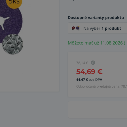
Dostupné varianty produktu
Na výber
1 produkt
Môžete mať už 11.08.2026 ( 
78,14
€
54,69
€
44,47
€
bez DPH
Odporúčaná predajná cena:
78,