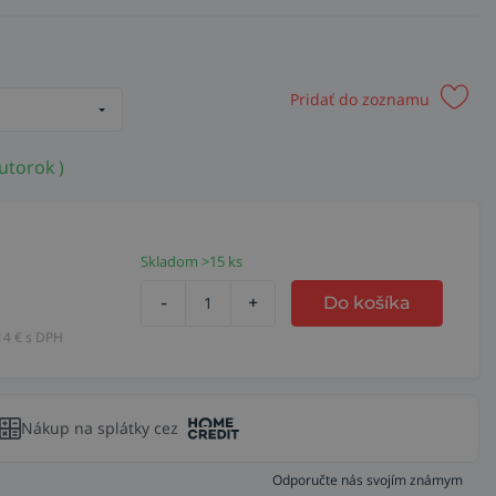
Pridať do zoznamu
utorok )
Skladom >15 ks
-
+
Do košíka
14
€ s DPH
Nákup na splátky cez
Odporučte nás svojím známym