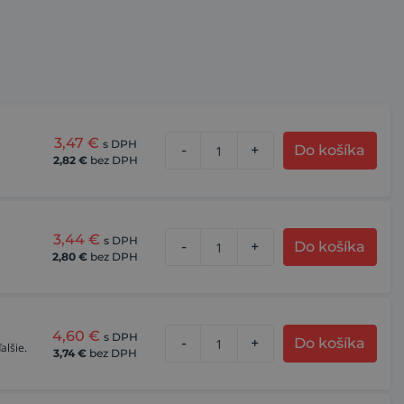
3,47
€
s DPH
-
+
Do košíka
2,82
€
bez DPH
3,44
€
s DPH
-
+
Do košíka
2,80
€
bez DPH
4,60
€
s DPH
-
+
Do košíka
alšie.
3,74
€
bez DPH