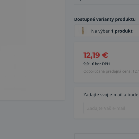
Dostupné varianty produktu
Na výber
1 produkt
12,19
€
9,91
€
bez DPH
Odporúčaná predajná cena:
12,
Zadajte svoj e-mail a bud