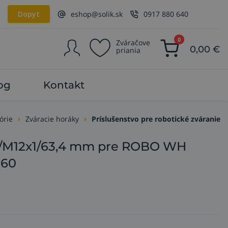
Dopyt
eshop@solik.sk
0917 880 640
0
Zváračove
0,00
€
priania
og
Kontakt
órie
Zváracie horáky
Príslušenstvo pre robotické zváranie
6/M12x1/63,4 mm pre ROBO WH
360