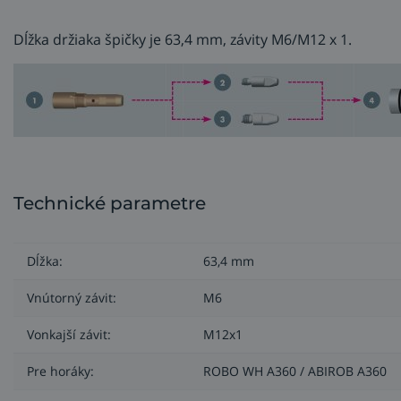
Dĺžka držiaka špičky je 63,4 mm, závity M6/M12 x 1.
Technické parametre
Dĺžka:
63,4 mm
Vnútorný závit:
M6
Vonkajší závit:
M12x1
Pre horáky:
ROBO WH A360 / ABIROB A360