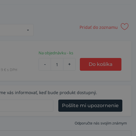
Pridať do zoznamu
Na objednávku - ks
-
+
Do košíka
19
€ s DPH
eme vás informovať, keď bude produkt dostupný.
Pošlite mi upozornenie
Odporučte nás svojím známym