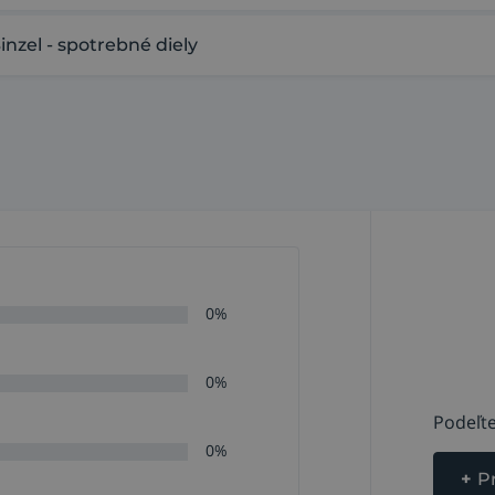
el - spotrebné diely
0%
0%
Podeľte
0%
+
P