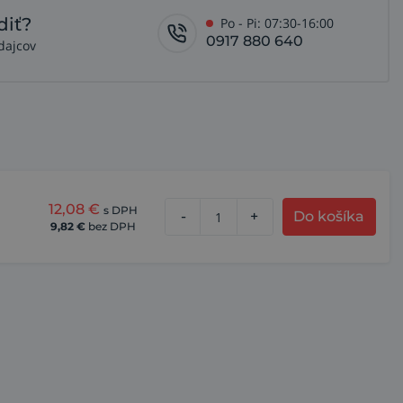
diť?
Po - Pi: 07:30-16:00
0917 880 640
dajcov
12,08
€
s DPH
-
+
Do košíka
9,82
€
bez DPH