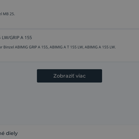
el MB 25.
5 LW/GRIP A 155
or Binzel ABIMIG GRIP A 155, ABIMIG A T 155 LW, ABIMIG A 155 LW.
Zobraziť viac
é diely