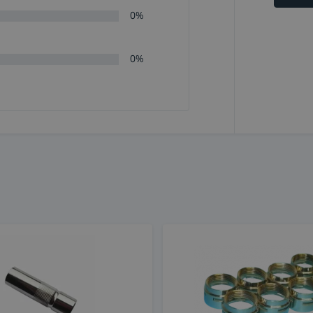
0%
0%