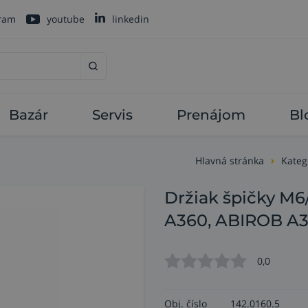
gram
youtube
linkedin
Bazár
Servis
Prenájom
Bl
Hlavná stránka
Kateg
Držiak špičky M
A360, ABIROB A
0,0
Obj. číslo
142.0160.5