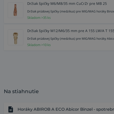
Držiak špičky M6/M8/35 mm CuCrZr pre MB 25
Držiak prúdovej špičky (medzikus) pre MIG/MAG horáky Binz
Skladom >35 ks
Držiak špičky M12/M6/35 mm pre A 155 LW/A T 15
Držiak prúdovej špičky (medzikus) pre MIG/MAG horáky Abic
Skladom >10 ks
Na stiahnutie
Horáky ABIROB A ECO Abicor Binzel - spotrebn