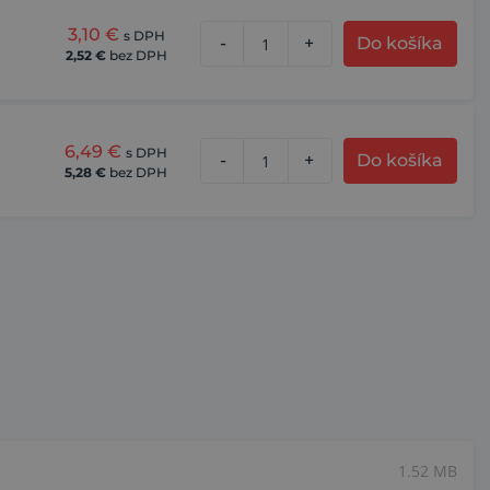
3,10
€
s DPH
-
+
Do košíka
2,52
€
bez DPH
6,49
€
s DPH
-
+
Do košíka
5,28
€
bez DPH
1.52 MB