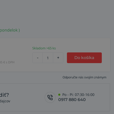
 pondelok )
Skladom >65 ks
-
+
Do košíka
45
€ s DPH
Odporučte nás svojím známym
diť?
Po - Pi: 07:30-16:00
0917 880 640
dajcov