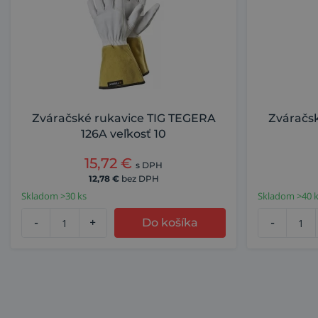
Zváračské rukavice TIG TEGERA
Zváračs
126A veľkosť 10
15,72
€
s DPH
12,78
€
bez DPH
Skladom >30 ks
Skladom >40 
-
+
Do košíka
-