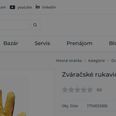
gram
youtube
linkedin
Bazár
Servis
Prenájom
Bl
Hlavná stránka
Kategórie
Oc
Zváračské rukav
0,0
Obj. číslo
7754032000