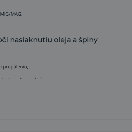
u MIG/MAG.
i nasiaknutiu oleja a špiny
i prepáleniu,
asť je z lícovej kože,
a iných nečistôt v dlaňovej časti rukavice,
 EN 420, EN 12477+ A1.