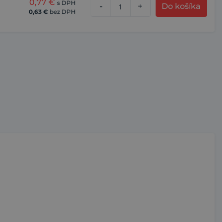
0,77
€
s DPH
-
+
Do košíka
0,63
€
bez DPH