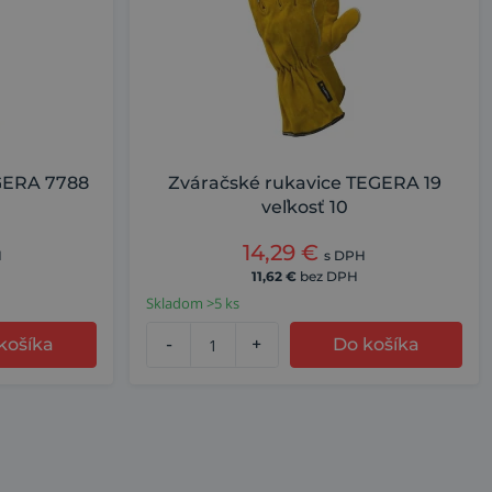
GERA 7788
Zváračské rukavice TEGERA 19
veľkosť 10
14,29
€
H
s DPH
11,62
€
bez DPH
Skladom >5 ks
košíka
-
+
Do košíka