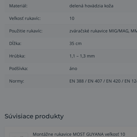
Materiál:
delená hovädzia koža
Veľkosť rukavíc:
10
Použitie rukavíc:
zváračské rukavice MIG/MAG, M
Dĺžka:
35 cm
Hrúbka:
1,1 – 1,3 mm
Podšívka:
áno
Normy:
EN 388 / EN 407 / EN 420 / EN 12
Súvisiace produkty
Montážne rukavice MOST GUYANA veľkosť 10