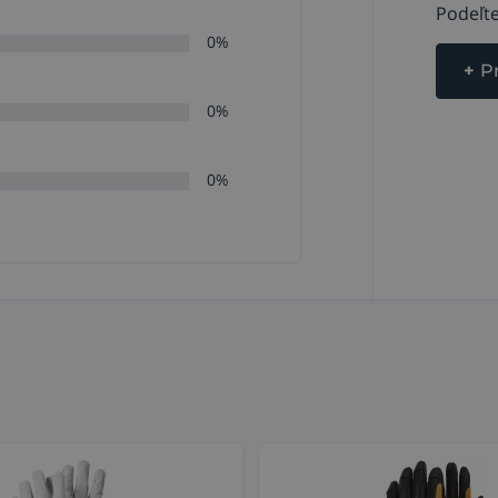
Podeľte
0%
+
P
0%
0%