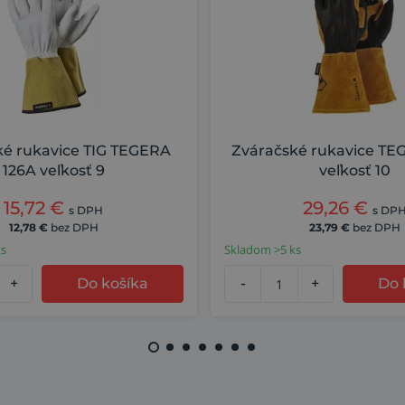
ké rukavice TIG TEGERA
Zváračské rukavice TE
126A veľkosť 9
veľkosť 10
15,72
€
29,26
€
s DPH
s DP
12,78
€
bez DPH
23,79
€
bez DPH
ks
Skladom >5 ks
+
Do košíka
-
+
Do 