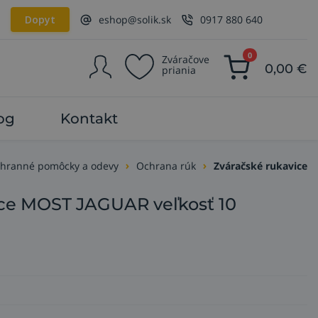
Dopyt
eshop@solik.sk
0917 880 640
0
Zváračove
0,00
€
priania
og
Kontakt
hranné pomôcky a odevy
Ochrana rúk
Zváračské rukavice
ice MOST JAGUAR veľkosť 10