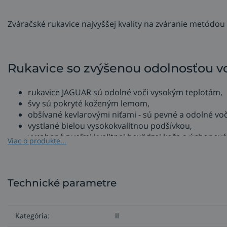
Zváračské rukavice najvyššej kvality na zváranie metódo
Rukavice so zvýšenou odolnosťou voč
rukavice JAGUAR sú odolné voči vysokým teplotám,
švy sú pokryté koženým lemom,
obšívané kevlarovými niťami - sú pevné a odolné voč
vystlané bielou vysokokvalitnou podšívkou,
vyrobené z veľmi kvalitnej hovädzej kože a úchopová č
Viac o produkte...
so zvýšenou odolnosťou voči nasiaknutiu oleja, špiny 
výborne sa v nich drží zvárací horák.
Rukavice spĺňajú normy EN 388 (4133X), EN 407 (423X4X),
Technické parametre
Kategória:
II