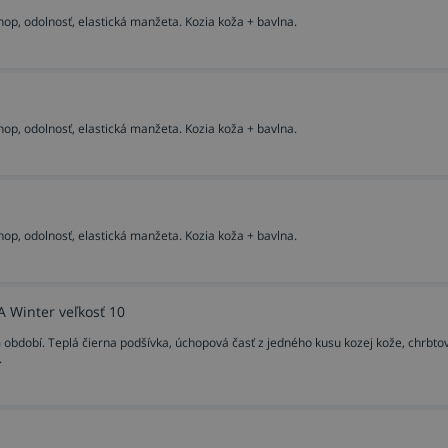
op, odolnosť, elastická manžeta. Kozia koža + bavlna.
op, odolnosť, elastická manžeta. Kozia koža + bavlna.
op, odolnosť, elastická manžeta. Kozia koža + bavlna.
Winter veľkosť 10
bdobí. Teplá čierna podšívka, úchopová časť z jedného kusu kozej kože, chrbtov
.