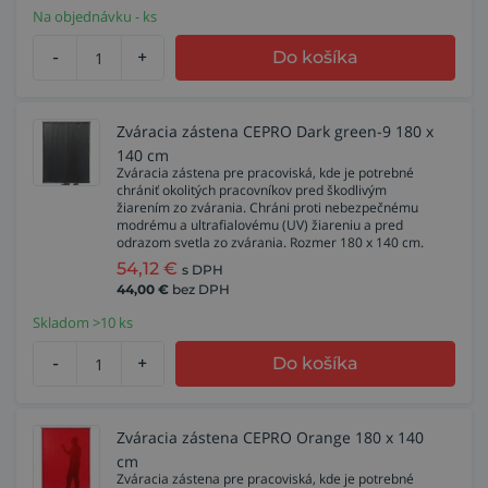
Na objednávku - ks
-
+
Do košíka
Zváracia zástena CEPRO Dark green-9 180 x
140 cm
Zváracia zástena pre pracoviská, kde je potrebné
chrániť okolitých pracovníkov pred škodlivým
žiarením zo zvárania. Chráni proti nebezpečnému
modrému a ultrafialovému (UV) žiareniu a pred
odrazom svetla zo zvárania. Rozmer 180 x 140 cm.
54,12
€
s DPH
44,00
€
bez DPH
Skladom >10 ks
-
+
Do košíka
Zváracia zástena CEPRO Orange 180 x 140
cm
Zváracia zástena pre pracoviská, kde je potrebné