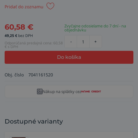
Pridať do zoznamu
60,58
€
Zvyčajne odosielame do 7 dní - na
objednávku
49,25
€
bez DPH
-
+
Odporúčaná predajná cena:
60,58
€ s DPH
Do košíka
Obj. číslo
7041161520
Nákup na splátky cez
Dostupné varianty