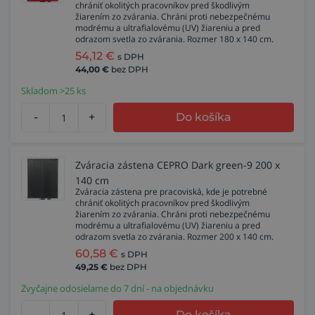
chrániť okolitých pracovníkov pred škodlivým
žiarením zo zvárania. Chráni proti nebezpečnému
modrému a ultrafialovému (UV) žiareniu a pred
odrazom svetla zo zvárania. Rozmer 180 x 140 cm.
54,12
€
s DPH
44,00
€
bez DPH
Skladom >25 ks
-
+
Do košíka
Zváracia zástena CEPRO Dark green-9 200 x
140 cm
Zváracia zástena pre pracoviská, kde je potrebné
chrániť okolitých pracovníkov pred škodlivým
žiarením zo zvárania. Chráni proti nebezpečnému
modrému a ultrafialovému (UV) žiareniu a pred
odrazom svetla zo zvárania. Rozmer 200 x 140 cm.
60,58
€
s DPH
49,25
€
bez DPH
Zvyčajne odosielame do 7 dní - na objednávku
-
+
Do košíka