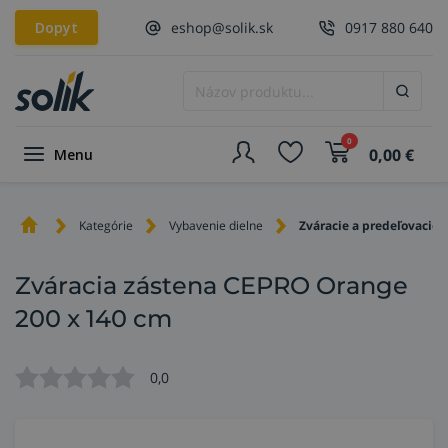
Dopyt
eshop@solik.sk
0917 880 640
0
0,00
€
Menu
Kategórie
Vybavenie dielne
Zváracie a predeľovacie 
Zváracia zástena CEPRO Orange
200 x 140 cm
0,0