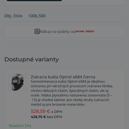
Obj. číslo
1006.500
Nákup na splátky cez
Dostupné varianty
Zváracia kukla Optrel e684 čierna
Samostmievacia kukla Optrel e684 je ideálnou
ochranou pri náročných procesoch zvárania hliníka,
chróm-niklových zliatin, špeciálnych zliatin, ale aj
ocele. Vďaka plynulému nastaveniu stmavnutia (5 –
13) je vhodná takmer pre všetky druhy zváracích
metód aj pre brúsenie materiálov.
528,59
€
s DPH
429,75
€
bez DPH
Skladom 3 ks