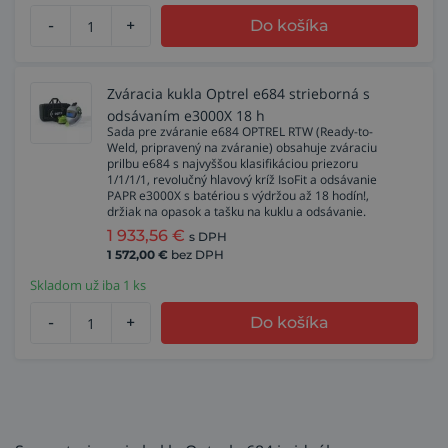
-
+
Do košíka
Zváracia kukla Optrel e684 strieborná s
odsávaním e3000X 18 h
Sada pre zváranie e684 OPTREL RTW (Ready-to-
Weld, pripravený na zváranie) obsahuje zváraciu
prilbu e684 s najvyššou klasifikáciou priezoru
1/1/1/1, revolučný hlavový kríž IsoFit a odsávanie
PAPR e3000X s batériou s výdržou až 18 hodín!,
držiak na opasok a tašku na kuklu a odsávanie.
1 933,56
€
s DPH
1 572,00
€
bez DPH
Skladom už iba 1 ks
-
+
Do košíka