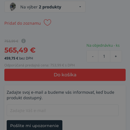
Na výber
2 produkty
Pridať do zoznamu
753,99
€
Na objednávku - ks
565,49
€
-
+
459,75
€
bez DPH
Odporúčaná predajná cena:
753,99
€ s DPH
Do košíka
Zadajte svoj e-mail a budeme vás informovať, keď bude
produkt dostupný.
Pošlite mi upozornenie