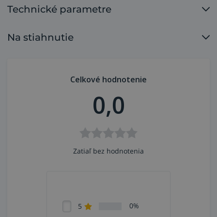
filtračnú jednotku, prilbu, ochranu hlavy a krku alebo
Technické parametre
dioptrické šošovky. V dôsledku toho si zvárač môže
jednoducho upraviť prilbu bez toho, aby si musel kúpiť
novú.
Kukla je dostupná aj v čiernej farbe
a tiež s
Na stiahnutie
konektorom s pripojením na odsávanie.
Kukla je veľmi vhodná pre použitie s horákmi s
reguláciou (up/down) alebo pri častej zmene
Celkové hodnotenie
zváracieho prúdu, pretože kukla vie sama intenzitu
prúdu rozpoznať a upraviť zatemnenie počas zvárania.
0,0
Automatické nastavenie je možné podľa potreby
jednoducho korigovať (+/- 2 DIN) ovládačom na skelete
kukly bez jej zloženia.
Čo ponúka Optrel e684?
Zatiaľ bez hodnotenia
klasifikácia kazety podľa EN379 1/1/1/1,
odolnosť proti rázu - klasifikácia podľa EN175B
120 m/s ,
adaptívne nastavenie zatemnenia "autopilot"
0%
5
pre rozsah SL 5–13 s možnosťou individuálnej