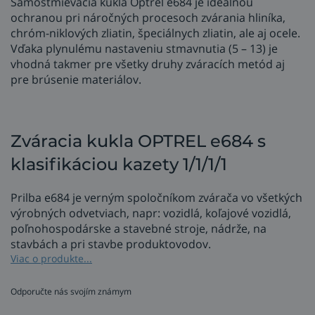
Samostmievacia kukla Optrel e684 je ideálnou
ochranou pri náročných procesoch zvárania hliníka,
chróm-niklových zliatin, špeciálnych zliatin, ale aj ocele.
Vďaka plynulému nastaveniu stmavnutia (5 – 13) je
vhodná takmer pre všetky druhy zváracích metód aj
pre brúsenie materiálov.
Zváracia kukla OPTREL e684 s
klasifikáciou kazety 1/1/1/1
Prilba e684 je verným spoločníkom zvárača vo všetkých
výrobných odvetviach, napr: vozidlá, koľajové vozidlá,
poľnohospodárske a stavebné stroje, nádrže, na
stavbách a pri stavbe produktovodov.
Viac o produkte...
Zváracia kukla e684 ponúka veľké množstvo
príslušenstva, aby vyhovoval čo najväčšiemu množstvu
Odporučte nás svojím známym
požiadaviek zákazníkov. Možnosti zahŕňajú napr.