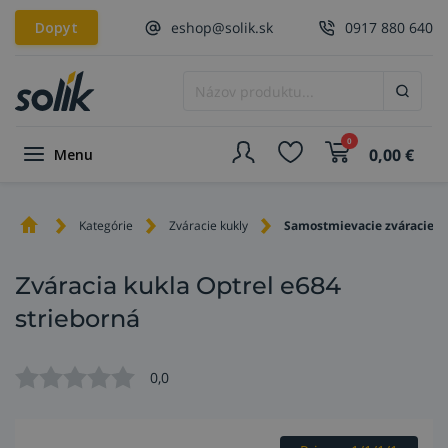
Dopyt
eshop@solik.sk
0917 880 640
0
0,00
€
Menu
Kategórie
Zváracie kukly
Samostmievacie zváracie k
Zváracia kukla Optrel e684
strieborná
0,0