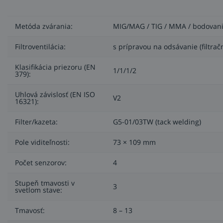
Metóda zvárania:
MIG/MAG / TIG / MMA / bodovan
Filtroventilácia:
s prípravou na odsávanie (filtrač
Klasifikácia priezoru (EN
1/1/1/2
379):
Uhlová závislosť (EN ISO
V2
16321):
Filter/kazeta:
G5-01/03TW (tack welding)
Pole viditeľnosti:
73 × 109 mm
Počet senzorov:
4
Stupeň tmavosti v
3
Vďaka patentovanej technológii Natural Color je pohľad cez
svetlom stave:
sa dá mechanicky nasmerovať na tvár (1), priezor (2) 
bočných vývodov (4).
Tmavosť:
8 – 13