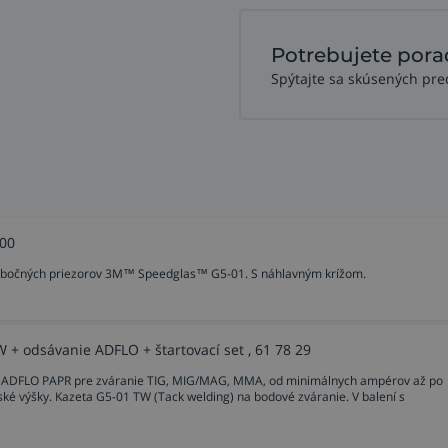
Potrebujete pora
Spýtajte sa skúsených pre
 00
) a bočných priezorov 3M™ Speedglas™ G5-01. S náhlavným krížom.
+ odsávanie ADFLO + štartovací set , 61 78 29
iou ADFLO PAPR pre zváranie TIG, MIG/MAG, MMA, od minimálnych ampérov až po
ké výšky. Kazeta G5-01 TW (Tack welding) na bodové zváranie. V balení s