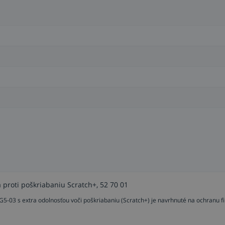
vého ochranného príslušenstva - či už na správne pokrytie
 G5-01 vhodného pomocníka pri zváraní v úzkych priestoroch
 proti poškriabaniu Scratch+, 52 70 01
d equipment získa používateľ cez svoj smartfón prístup
03 s extra odolnosťou voči poškriabaniu (Scratch+) je navrhnuté na ochranu fi