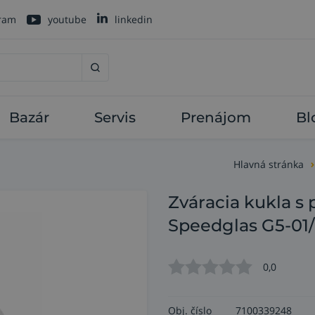
gram
youtube
linkedin
Bazár
Servis
Prenájom
Bl
Hlavná stránka
Zváracia kukla s
Speedglas G5-01/
0,0
Obj. číslo
7100339248