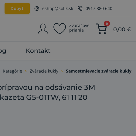
Dopyt
eshop@solik.sk
0917 880 640
0
Zváračove
0,00
€
priania
og
Kontakt
Kategórie
Zváracie kukly
Samostmievacie zváracie kukly
 prípravou na odsávanie 3M
kazeta G5-01TW, 61 11 20