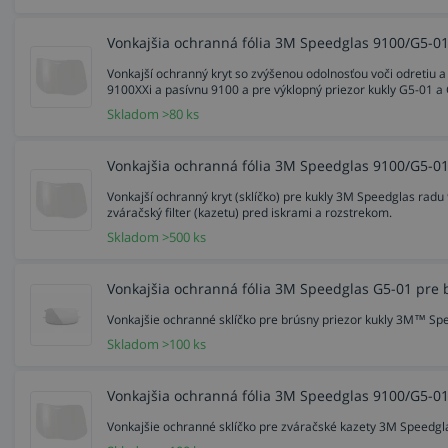
Výhody zváracej kukly Speedglas G
Vonkajšia ochranná fólia 3M Speedglas 9100/G5-01
zdvíhací priezor s veľkým zorným polom,
Vonkajší ochranný kryt so zvýšenou odolnosťou voči odretiu
odnímateľný diel so samostmievacou kazetou,
9100XXi a pasívnu 9100 a pre výklopný priezor kukly G5-01 a G
optimalizovaný a nastaviteľný prúd vzduchu,
Skladom >80 ks
filter G5-01 TW je vhodný na všetky typy zvárania
stupeň stmavenia (DIN 8 – 13) pre náročné zvárani
svetlo pre tmavé prostredie (voliteľný doplnok),
Vonkajšia ochranná fólia 3M Speedglas 9100/G5-01
vylepšený užší dizajn pre užšie priestory
,
Vonkajší ochranný kryt (sklíčko) pre kukly 3M Speedglas radu 
použitie vysoko kvalitnej robustnej tkaniny,
zváračský filter (kazetu) pred iskrami a rozstrekom.
úplne nový náhlavný kríž a skelet kukly,
Skladom >500 ks
veľká škála nového ochranného príslušenstva.
Vonkajšia ochranná fólia 3M Speedglas G5-01 pre b
Parametre kukly G5-01 s kazetou G5-01TW
Vonkajšie ochranné sklíčko pre brúsny priezor kukly 3M™ Sp
Uhlová závislosť (EN ISO 16321):
V2
Skladom >100 ks
Klasifikácia priezoru: 1/2/1/2
Pole viditeľnosti: 73 × 109 mm
Vonkajšia ochranná fólia 3M Speedglas 9100/G5-01
Počet senzorov: 4
Vonkajšie ochranné sklíčko pre zváračské kazety 3M Speedgl
Stupeň tmavosti v svetlom stave: 3