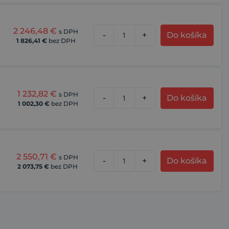
2 246,48
€
s DPH
-
+
Do košíka
1 826,41
€
bez DPH
1 232,82
€
s DPH
ž
-
+
Do košíka
1 002,30
€
bez DPH
2 550,71
€
s DPH
-
+
Do košíka
2 073,75
€
bez DPH