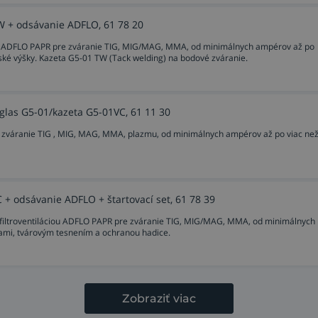
W + odsávanie ADFLO, 61 78 20
iou ADFLO PAPR pre zváranie TIG, MIG/MAG, MMA, od minimálnych ampérov až po
ské výšky. Kazeta G5-01 TW (Tack welding) na bodové zváranie.
glas G5-01/kazeta G5-01VC, 61 11 30
 zváranie TIG , MIG, MAG, MMA, plazmu, od minimálnych ampérov až po viac ne
+ odsávanie ADFLO + štartovací set, 61 78 39
filtroventiláciou ADFLO PAPR pre zváranie TIG, MIG/MAG, MMA, od minimálnych
liami, tvárovým tesnením a ochranou hadice.
Zobraziť viac