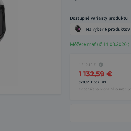
Dostupné varianty produktu
Na výber
6 produktov
Môžete mať už 11.08.2026 ( 
1 510,13
€
1 132,59
€
920,81
€
bez DPH
Odporúčaná predajná cena:
1 5