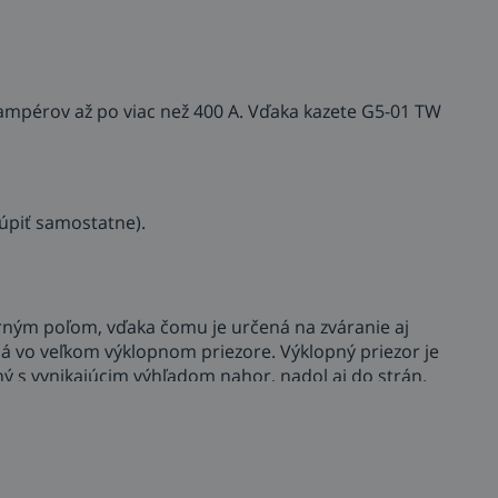
mpérov až po viac než 400 A. Vďaka kazete G5-01 TW
kúpiť samostatne).
rným poľom, vďaka čomu je určená na zváranie aj
ená vo veľkom výklopnom priezore. Výklopný priezor je
ný s vynikajúcim výhľadom nahor, nadol aj do strán.