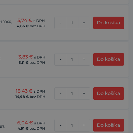
5,74
€
s DPH
9100XX,
-
+
Do košíka
4,66
€
bez DPH
ie a
aj bodové zváranie TW = Tack Welding,
3,83
€
s DPH
ť
-
+
Do košíka
3,11
€
bez DPH
18,43
€
s DPH
-
+
Do košíka
14,98
€
bez DPH
6,04
€
s DPH
-
+
Do košíka
03.
4,91
€
bez DPH