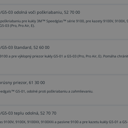
5-01 Heavy-duty s kazetou G5-01TW
/G5-03 odolná voči poškriabaniu, 52 70 00
 a poškriabaniu pre kukly 3M™ Speedglas™ série 9100, pre kazety 9100V, 9100X, 
5-03 (Pro, Pro Air, E).
- MMA, MIG/MAG, TIG, plazmové rezanie a zváranie, brúsen
e vysokými ampérmi,
/G5-03 štandard, 52 60 00
9100 a pre výklopný priezor kukly G5-01 a G5-03 (Pro, Pro Air, E). Pomáha chráni
rúsny priezor, 61 30 00
eedgals™ G5-01, odolné proti poškriabaniu a zahmlievaniu.
/G5-03 teplu odolná, 52 70 70
as 9100V, 9100X, 9100XX, 9100XXi a pasívne 9100 a pre kazetu kukly G5-01 a G5-