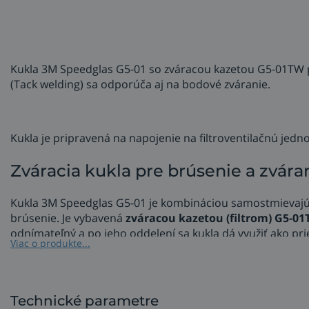
Kukla 3M Speedglas G5-01 so zváracou kazetou G5-01TW p
(Tack welding) sa odporúča aj na bodové zváranie.
Kukla je pripravená na napojenie na filtroventilačnú jed
​Zváracia kukla pre brúsenie a zvá
Kukla 3M Speedglas G5-01 je kombináciou samostmievajúc
brúsenie. Je vybavená
zváracou kazetou (filtrom) G5-0
odnímateľný a po jeho oddelení sa kukla dá využiť ako pri
Viac o produkte...
Technické parametre