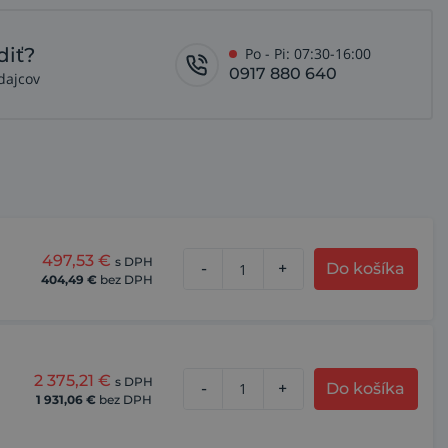
diť?
Po - Pi: 07:30-16:00
0917 880 640
dajcov
497,53
€
s DPH
-
+
Do košíka
404,49
€
bez DPH
2 375,21
€
s DPH
-
+
Do košíka
1 931,06
€
bez DPH