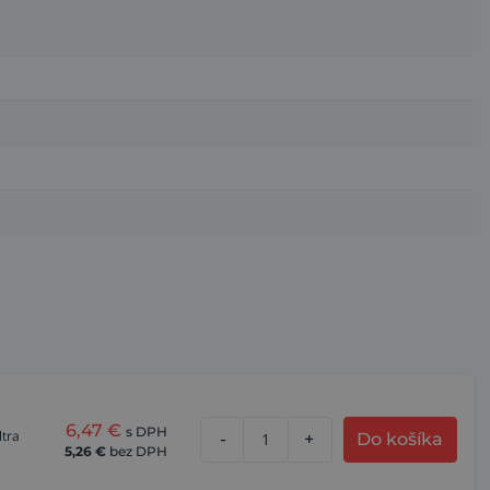
 hlavy, krku a ramien alebo s množstvom nových filtrov.
. Zváracie kazety (G5-01TW aj G5-01VC) sú vybavené
 k ovládaniu a nastaveniu tejto zváracej kukly.
6,47
€
s DPH
ltra
-
+
Do košíka
5,26
€
bez DPH