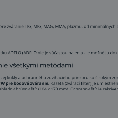
re zváranie TIG, MIG, MAG, MMA, plazmu, od minimálnych a
notku ADFLO (ADFLO nie je súčasťou balenia - je možné ju do
ranie všetkými metódami
ej kukly a ochranného zdvíhacieho priezoru so širokým zo
1TW pre bodové zváranie.
Kazeta (zvárací filter) je umiestn
ehľadný brúsny štít (104 x 170 mm). Ochranný štít je zakrive