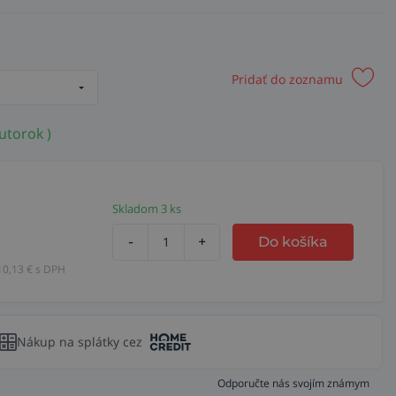
Pridať do zoznamu
utorok )
Skladom 3 ks
-
+
Do košíka
10,13
€ s DPH
Nákup na splátky cez
Odporučte nás svojím známym