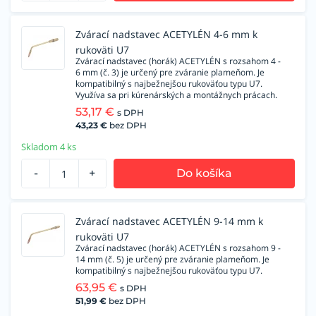
Zvárací nadstavec ACETYLÉN 4-6 mm k
rukoväti U7
Zvárací nadstavec (horák) ACETYLÉN s rozsahom 4 -
6 mm (č. 3) je určený pre zváranie plameňom. Je
kompatibilný s najbežnejšou rukoväťou typu U7.
Využíva sa pri kúrenárských a montážnych prácach.
53,17
€
s DPH
43,23
€
bez DPH
Skladom 4 ks
-
+
Do košíka
Zvárací nadstavec ACETYLÉN 9-14 mm k
rukoväti U7
Zvárací nadstavec (horák) ACETYLÉN s rozsahom 9 -
14 mm (č. 5) je určený pre zváranie plameňom. Je
kompatibilný s najbežnejšou rukoväťou typu U7.
63,95
€
s DPH
51,99
€
bez DPH