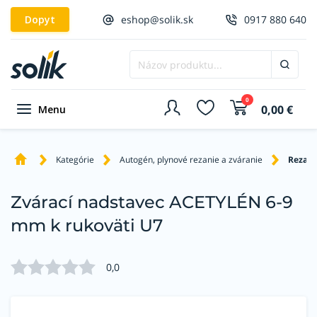
Dopyt
eshop@solik.sk
0917 880 640
0
0,00
€
Menu
Kategórie
Autogén, plynové rezanie a zváranie
Rezaci
Zvárací nadstavec ACETYLÉN 6-9
mm k rukoväti U7
0,0