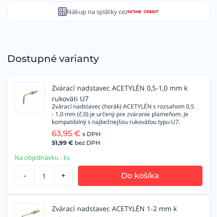
Nákup na splátky cez
Dostupné varianty
Zvárací nadstavec ACETYLÉN 0,5-1,0 mm k
rukoväti U7
Zvárací nadstavec (horák) ACETYLÉN s rozsahom 0,5
- 1,0 mm (č.0) je určený pre zváranie plameňom. Je
kompatibilný s najbežnejšou rukoväťou typu U7.
63,95
€
s DPH
51,99
€
bez DPH
Na objednávku - ks
-
+
Do košíka
Zvárací nadstavec ACETYLÉN 1-2 mm k