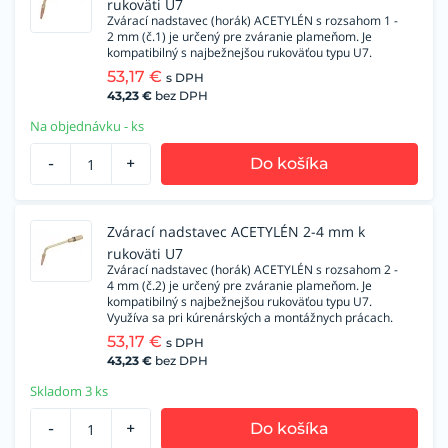
rukoväti U7
Zvárací nadstavec (horák) ACETYLÉN s rozsahom 1 -
2 mm (č.1) je určený pre zváranie plameňom. Je
kompatibilný s najbežnejšou rukoväťou typu U7.
53,17
€
s DPH
43,23
€
bez DPH
Na objednávku - ks
-
+
Do košíka
Zvárací nadstavec ACETYLÉN 2-4 mm k
rukoväti U7
Zvárací nadstavec (horák) ACETYLÉN s rozsahom 2 -
4 mm (č.2) je určený pre zváranie plameňom. Je
kompatibilný s najbežnejšou rukoväťou typu U7.
Využíva sa pri kúrenárských a montážnych prácach.
53,17
€
s DPH
43,23
€
bez DPH
Skladom 3 ks
-
+
Do košíka