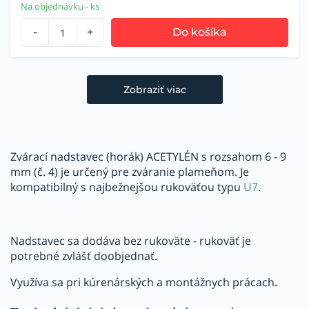
Na objednávku - ks
-
+
Do košíka
Zobraziť viac
Zvárací nadstavec (horák) ACETYLÉN s rozsahom 6 - 9
mm (č. 4) je určený pre zváranie plameňom. Je
kompatibilný s najbežnejšou rukoväťou typu
U7
.
Nadstavec sa dodáva bez rukoväte - rukoväť je
potrebné zvlášť doobjednať.
Využíva sa pri kúrenárských a montážnych prácach.