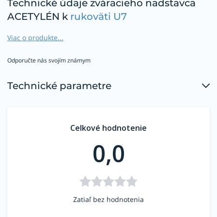
Technické údaje zváracieho nadstavca
ACETYLÉN k
rukoväti U7
Viac o produkte...
Tlak
Tlak
Spotreba
Kód
Rozsah
Dĺžka
Uhol
plynu
O2
O2
Odporučte nás svojím známym
výrobcu
(mm)
(mm)
(bar)
(bar)
(m3/h)
Technické parametre
0,1 -
0763405
6,0 - 9,0
300
60°
3,0
0,750
1,0
Celkové hodnotenie
0,0
Kompatibilná zváracia hubica:
B373751
.
Zatiaľ bez hodnotenia