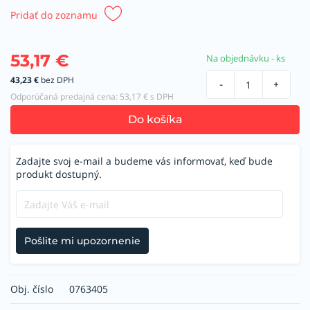
Pridať do zoznamu
53,17
€
Na objednávku - ks
43,23
€
bez DPH
-
+
Odporúčaná predajná cena:
53,17
€ s DPH
Do košíka
Zadajte svoj e-mail a budeme vás informovať, keď bude
produkt dostupný.
Pošlite mi upozornenie
Obj. číslo
0763405