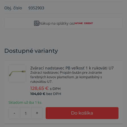
Obj. číslo
9352903
Nákup na splátky cez
Dostupné varianty
Zvárací nadstavec PB veľkosť 1 k rukoväti U7
Zvárací nadstavec Propán-bután pre zváranie
farebných kovov plameňom. Je kompatibilný s
rukoväťou U7.
128,65
€
s DPH
104,60
€
bez DPH
Skladom už iba 1 ks
-
+
Do košíka