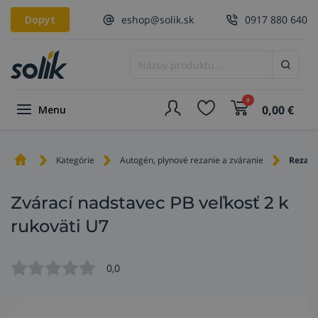
Dopyt
eshop@solik.sk
0917 880 640
0
0,00
€
Menu
Kategórie
Autogén, plynové rezanie a zváranie
Rezaci
Zvárací nadstavec PB veľkosť 2 k
rukoväti U7
0,0