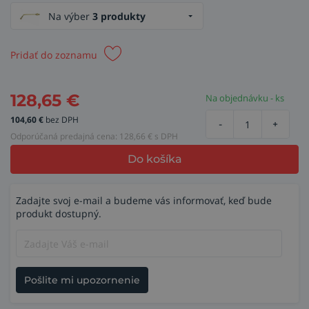
Na výber
3 produkty
Pridať do zoznamu
128,65
€
Na objednávku - ks
104,60
€
bez DPH
-
+
Odporúčaná predajná cena:
128,66
€ s DPH
Do košíka
Zadajte svoj e-mail a budeme vás informovať, keď bude
produkt dostupný.
Pošlite mi upozornenie