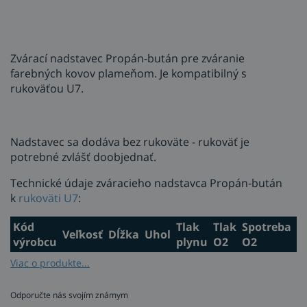
Zvárací nadstavec Propán-bután
pre zváranie
farebných kovov plameňom. Je kompatibilný s
rukoväťou U7.
Nadstavec sa dodáva bez rukoväte - rukoväť je
potrebné zvlášť doobjednať.
Technické údaje zváracieho nadstavca Propán-bután
k
rukoväti U7
:
Kód
Tlak
Tlak
Spotreba
S
Veľkosť
Dĺžka
Uhol
výrobcu
plynu
O2
O2
p
0,1 –
Viac o produkte...
220
3
0,50
0
9352903
2
60°
1,0
mm
bar
m3/h
m
bar
Odporučte nás svojím známym