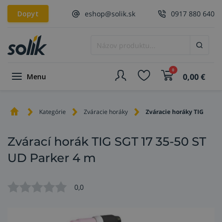
Dopyt
eshop@solik.sk
0917 880 640
0
0,00
€
Menu
Kategórie
Zváracie horáky
Zváracie horáky TIG
Zvárací horák TIG SGT 17 35-50 ST
UD Parker 4 m
0,0