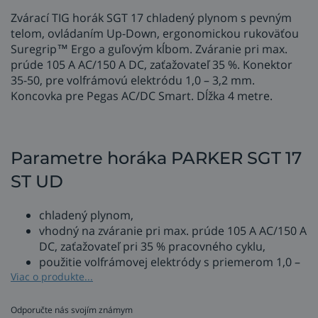
Zvárací TIG horák SGT 17 chladený plynom s pevným
telom, ovládaním Up-Down, ergonomickou rukoväťou
Suregrip™ Ergo a guľovým kĺbom. Zváranie pri max.
prúde 105 A AC/150 A DC, zaťažovateľ 35 %. Konektor
35-50, pre volfrámovú elektródu 1,0 – 3,2 mm.
Koncovka pre Pegas AC/DC Smart. Dĺžka 4 metre.
Parametre horáka PARKER SGT 17
ST UD
chladený plynom,
vhodný na zváranie pri max. prúde 105 A AC/150 A
DC, zaťažovateľ pri 35 % pracovného cyklu,
použitie volfrámovej elektródy s priemerom 1,0 –
3,2 mm,
Viac o produkte...
konektor na pripojenie ku zváračke - rýchlospojky
35-50,
Odporučte nás svojím známym