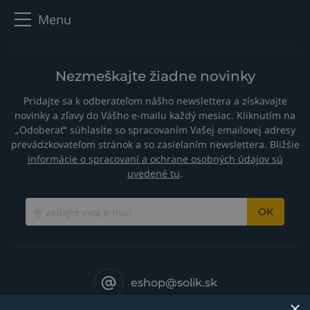
10
Kĺb a poistná matica
PERKJ100
Menu
11
Plášť koža 0,8 m
PERLC100-08
12
Spojka
PERJK100
Nezmeškajte žiadne novinky
Plášť neoprén x 3,2 m
PERNCS-32
13
Plášť neoprén x 7,2 m
PERNCS-72
Pridajte sa k odberateľom nášho newslettera a získavajte
novinky a zľavy do Vášho e-mailu každý mesiac. Kliknutím na
Plášť x 12,5 ft koža
PERCO100-40
„Odoberať“ súhlasíte so spracovaním Vašej emailovej adresy
14
Plášť x 25 ft koža
PERCO100-80
prevádzkovateľom stránok a so zasielaním newslettera. Bližšie
informácie o spracovaní a ochrane osobných údajov sú
15
Chránič kábla
PSLH917-S
uvedené tu
.
16
Kryt malý
PSLH917-H
Kábel prúdový x 12,5 ft
PSL57Y01AOB
OK
17
Kábel prúdový x 25 ft
PSL57Y03AOB
18
Držiak
PSL3550
19
Hadica - prívod plynu
PSLOB-1-GS5
eshop@solik.sk
×