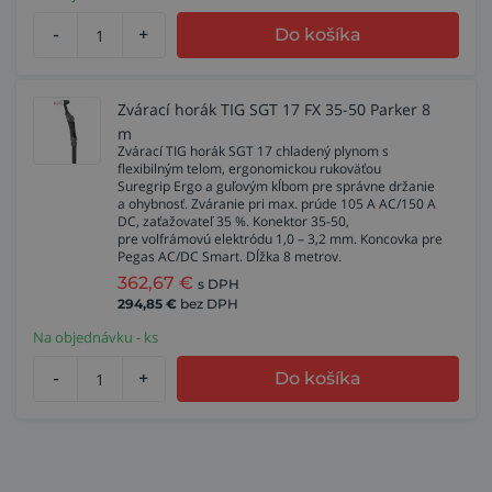
-
+
Do košíka
Zvárací horák TIG SGT 17 FX 35-50 Parker 8
m
Zvárací TIG horák SGT 17 chladený plynom s
flexibilným telom, ergonomickou rukoväťou
Suregrip Ergo a guľovým kĺbom pre správne držanie
a ohybnosť. Zváranie pri max. prúde 105 A AC/150 A
DC, zaťažovateľ 35 %. Konektor 35-50,
pre volfrámovú elektródu 1,0 – 3,2 mm. Koncovka pre
Pegas AC/DC Smart. Dĺžka 8 metrov.
362,67
€
s DPH
294,85
€
bez DPH
Na objednávku - ks
-
+
Do košíka