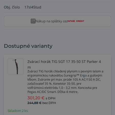
Obj. číslo
17sl4Stud
Nákup na splátky cez
Dostupné varianty
Zvárací horák TIG SGT 17 35-50 ST Parker 4
m
Zvárací TIG horák chladený plynom s pevným telom a
ergonomickou rukoväťou Suregrip™ Ergo a guľovým
kĺbom. Zváranie pri max. prúde 105 A AC/150 A DC,
zaťažovateľ 35 %. Konektor 35-50, pre
volfrámovú elektródu 1,0 - 3,2 mm. Koncovka pre
Pegas AC/DC Smart. Dĺžka 4 metre.
301,20
€
s DPH
244,88
€
bez DPH
Skladom 2 ks