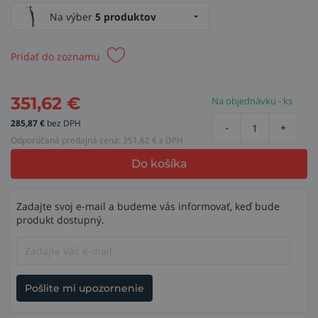
Na výber
5 produktov
Pridať do zoznamu
351,62
€
Na objednávku - ks
285,87
€
bez DPH
-
+
Odporúčaná predajná cena:
351,62
€ s DPH
Do košíka
Zadajte svoj e-mail a budeme vás informovať, keď bude
produkt dostupný.
Pošlite mi upozornenie