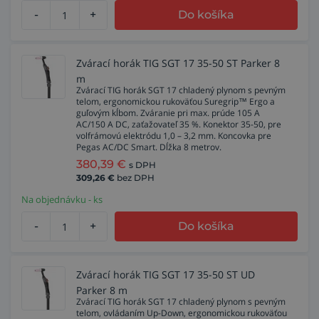
-
+
Do košíka
Zvárací horák TIG SGT 17 35-50 ST Parker 8
m
Zvárací TIG horák SGT 17 chladený plynom s pevným
telom, ergonomickou rukoväťou Suregrip™ Ergo a
guľovým kĺbom. Zváranie pri max. prúde 105 A
AC/150 A DC, zaťažovateľ 35 %. Konektor 35-50, pre
volfrámovú elektródu 1,0 – 3,2 mm. Koncovka pre
Pegas AC/DC Smart. Dĺžka 8 metrov.
380,39
€
s DPH
309,26
€
bez DPH
Na objednávku - ks
-
+
Do košíka
Zvárací horák TIG SGT 17 35-50 ST UD
Parker 8 m
Zvárací TIG horák SGT 17 chladený plynom s pevným
telom, ovládaním Up-Down, ergonomickou rukoväťou