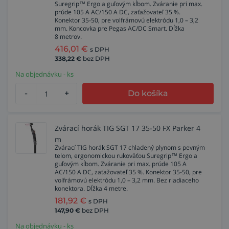
Suregrip™ Ergo a guľovým kĺbom. Zváranie pri max.
prúde 105 A AC/150 A DC, zaťažovateľ 35 %.
Konektor 35-50, pre volfrámovú elektródu 1,0 – 3,2
mm. Koncovka pre Pegas AC/DC Smart. Dĺžka
8 metrov.
416,01
€
s DPH
338,22
€
bez DPH
Na objednávku - ks
-
+
Do košíka
Zvárací horák TIG SGT 17 35-50 FX Parker 4
m
Zvárací TIG horák SGT 17 chladený plynom s pevným
telom, ergonomickou rukoväťou Suregrip™ Ergo a
guľovým kĺbom. Zváranie pri max. prúde 105 A
AC/150 A DC, zaťažovateľ 35 %. Konektor 35-50, pre
volfrámovú elektródu 1,0 – 3,2 mm. Bez riadiaceho
konektora. Dĺžka 4 metre.
181,92
€
s DPH
147,90
€
bez DPH
Na objednávku - ks