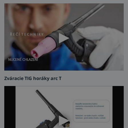
Č.
Názov
Kód výrobcu
1
Tesnenie hlavy arc T2/T3W/T4W
T2GS
Zváracie TIG horáky arc T
Izolátor horúcej zóny
2
arc T2/T3W/T4W
T2SN
2a
Izolátor horúcej zóny Quartz
T2QZSN20
2b
arc T2/T3W/T4W
QZR-D20
O-krúžok Quartz arc T2/T3W/T4W
3
Telo horáka arc T2
AT1501
3a
Telo horáka arc T2FX
AT1501F