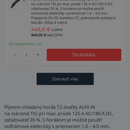
na zváranie TIG pri max. prúde 135 A AC/190 A DC,
zaťažovateľ 35 %. S horákom je možné použiť
volrámové elektródy s priemerom 1,0 – 4,0 mm.
Pripojenie 35–50, konektor ST, jednoduché ovládacie
tlačidlo. Dĺžka 4 metre.
443,21
€
s DPH
360,33
€
bez DPH
Na objednávku - ks
-
+
Do košíka
Zobraziť viac
Plynom chladený horák T2 značky ALFA IN
na zváranie TIG pri max. prúde 125 A AC/180 A DC,
zaťažovateľ 35 %. S horákom je možné použiť
volfrámové elektródy s priemerom 1,0 – 4,0 mm.