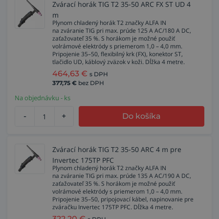
Zvárací horák TIG T2 35-50 ARC FX ST UD 4
m
Plynom chladený horák T2 značky ALFA IN
na zváranie TIG pri max. prúde 125 A AC/180 A DC,
zaťažovateľ 35 %. S horákom je možné použiť
volrámové elektródy s priemerom 1,0 – 4,0 mm.
Pripojenie 35–50, flexibilný krk (FX), konektor ST,
tlačidlo UD, káblový zväzok v koži. Dĺžka 4 metre.
464,63
€
s DPH
377,75
€
bez DPH
Na objednávku - ks
-
+
Do košíka
Zvárací horák TIG T2 35-50 ARC 4 m pre
Invertec 175TP PFC
Plynom chladený horák T2 značky ALFA IN
na zváranie TIG pri max. prúde 135 A AC/190 A DC,
zaťažovateľ 35 %. S horákom je možné použiť
volrámové elektródy s priemerom 1,0 – 4,0 mm.
Pripojenie 35–50, pripojovací kábel, napinovanie pre
zváračku Invertec 175TP PFC. Dĺžka 4 metre.
322,20
€