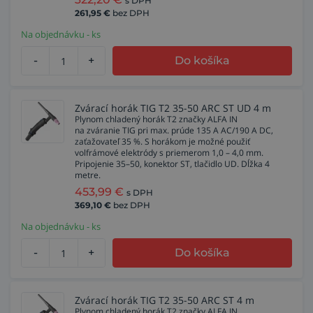
s DPH
261,95
€
bez DPH
Na objednávku - ks
-
+
Do košíka
Zvárací horák TIG T2 35-50 ARC ST UD 4 m
Plynom chladený horák T2 značky ALFA IN
na zváranie TIG pri max. prúde 135 A AC/190 A DC,
zaťažovateľ 35 %. S horákom je možné použiť
volfrámové elektródy s priemerom 1,0 – 4,0 mm.
Pripojenie 35–50, konektor ST, tlačidlo UD. Dĺžka 4
metre.
453,99
€
s DPH
369,10
€
bez DPH
Na objednávku - ks
-
+
Do košíka
Zvárací horák TIG T2 35-50 ARC ST 4 m
Plynom chladený horák T2 značky ALFA IN