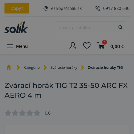
Dopyt
eshop@solik.sk
0917 880 640
0
0,00
€
Menu
Kategórie
Zváracie horáky
Zváracie horáky TIG
Zvárací horák TIG T2 35-50 ARC FX
AERO 4 m
0,0