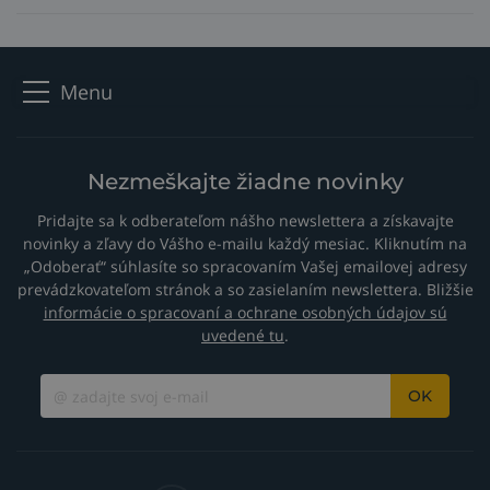
14
Prechodový krúžok
ATERJK200
Plášť neoprén 3,2 m
ATERNCM-32
15
Plášť neoprén 7,2 m
ATERNCM-72
Menu
ATERCO150-
Plášť koža 4 m
40
16
Plášť koža 8 m
ATERCO150-
Nezmeškajte žiadne novinky
80
Pridajte sa k odberateľom nášho newslettera a získavajte
17
Chránič kábla veľký
ATSLH26-S
novinky a zľavy do Vášho e-mailu každý mesiac. Kliknutím na
18
Kryt kábla
ATSLH26-C
„Odoberať“ súhlasíte so spracovaním Vašej emailovej adresy
prevádzkovateľom stránok a so zasielaním newslettera. Bližšie
19
Priechodka pre hadičky
ATSLH26-H
informácie o spracovaní a ochrane osobných údajov sú
AT2120-4M-
uvedené tu
.
Silový kábel 4 m arc T2
OB
20
Silový kábel 8 m arc T2
AT2120-8M-
OK
OB
21
Telo Surelok TM
ATSL3550
ATNSLOB-1-
22
Hadica plyn. prívod O/B