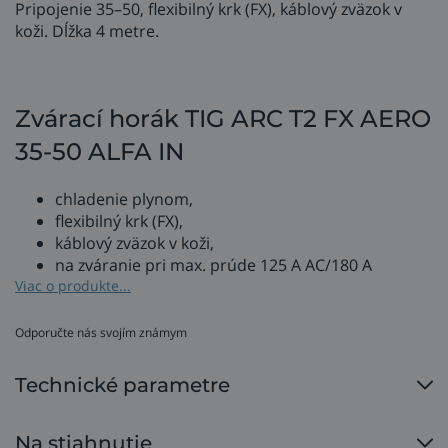
Pripojenie 35–50, flexibilný krk (FX), káblový zväzok v
koži. Dĺžka 4 metre.
Zvárací horák TIG ARC T2 FX AERO
35-50 ALFA IN
chladenie plynom,
flexibilný krk (FX),
káblový zväzok v koži,
na zváranie pri max. prúde 125 A AC/180 A
DC, zaťažovateľ pri 35 % pracovného cyklu,
Viac o produkte...
požitie volfrámovej elektródy s priemerom 1,0 –
4,0 mm,
Odporučte nás svojím známym
konektor na pripojenie ku zváračke - rýchlospojky
35 – 50.
Technické parametre
Horák je určený pre invertory Alfa IN PEGAS 200
AC/DC PULSE PFC.
Na stiahnutie