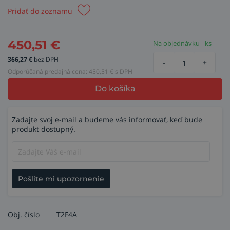
Pridať do zoznamu
450,51
€
Na objednávku - ks
366,27
€
bez DPH
-
+
Odporúčaná predajná cena:
450,51
€ s DPH
Do košíka
Zadajte svoj e-mail a budeme vás informovať, keď bude
produkt dostupný.
Pošlite mi upozornenie
Obj. číslo
T2F4A