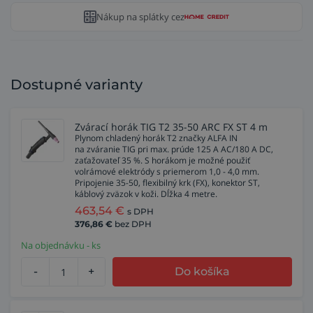
Nákup na splátky cez
Dostupné varianty
Zvárací horák TIG T2 35-50 ARC FX ST 4 m
Plynom chladený horák T2 značky ALFA IN
na zváranie TIG pri max. prúde 125 A AC/180 A DC,
zaťažovateľ 35 %. S horákom je možné použiť
volrámové elektródy s priemerom 1,0 - 4,0 mm.
Pripojenie 35-50, flexibilný krk (FX), konektor ST,
káblový zväzok v koži. Dĺžka 4 metre.
463,54
€
s DPH
376,86
€
bez DPH
Na objednávku - ks
-
+
Do košíka