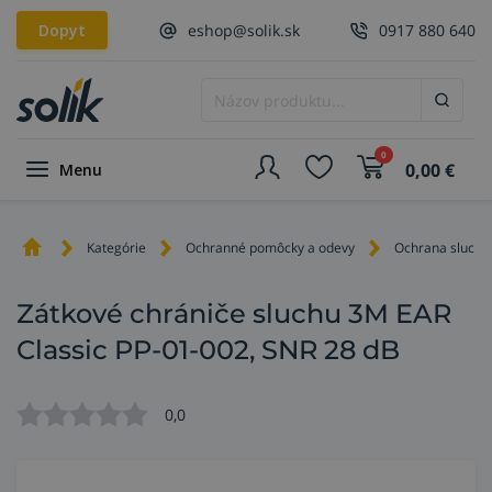
Dopyt
eshop@solik.sk
0917 880 640
0
0,00
€
Menu
Kategórie
Ochranné pomôcky a odevy
Ochrana sluchu
Zátkové chrániče sluchu 3M EAR
Classic PP-01-002, SNR 28 dB
0,0