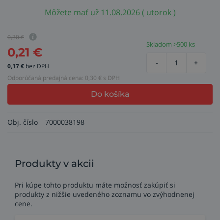
Môžete mať už 11.08.2026 ( utorok )
0,30
€
Skladom >500 ks
0,21
€
-
+
0,17
€
bez DPH
Odporúčaná predajná cena:
0,30
€ s DPH
Do košíka
Obj. číslo
7000038198
Produkty v akcii
Pri kúpe tohto produktu máte možnosť zakúpiť si
produkty z nižšie uvedeného zoznamu vo zvýhodnenej
cene.