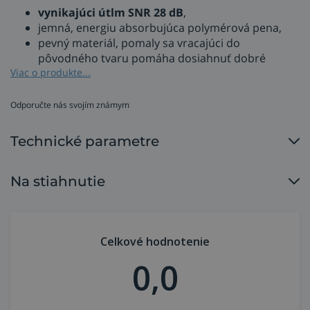
vynikajúci útlm SNR 28 dB
,
jemná, energiu absorbujúca polymérová pena,
pevný materiál, pomaly sa vracajúci do
pôvodného tvaru pomáha dosiahnuť dobré
utesnenie,
Viac o produkte...
špeciálny cylindrický tvar sedí väčšine ušných
kanálikov,
Odporučte nás svojím známym
nízky rovnomerný tlak pomáha znižovať tlak v
ušnom kanáliku, čím sa zvyšuje pohodlie pri
Technické parametre
nosení,
bunková povrchová štruktúra zabraňuje pohybu a
pomáha udržať účinné utesnenie,
Na stiahnutie
balené v praktickej, znovu použiteľnej krabičke
Pillowpack,
odolné voči potu a vlhkosti,
materiál nepohlcujúci vlhkosť je
ideálny pri
Celkové hodnotenie
používaní v horúcom a vlhkom prostred
í,
0,0
bez šnúrky,
kompatibilné so systémom E-A-Rfit™ a s
dávkovačom 3M™ One Touch™ Pro.