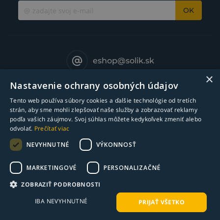
OK
eshop@solik.sk
×
Nastavenie ochrany osobných údajov
Tento web používa súbory cookies a ďalšie technológie od tretích
strán, aby sme mohli zlepšovať naše služby a zobrazovať reklamy
podľa vašich záujmov. Svoj súhlas môžete kedykoľvek zmeniť alebo
odvolať.
Prečítať viac
NEVYHNUTNÉ
VÝKONNOSŤ
MARKETINGOVÉ
PERSONALIZAČNÉ
© Copyright 2018-2025 Solík SK, s.r.o. - zváracia technika l Všetky práva
ZOBRAZIŤ PODROBNOSTI
vyhradené
IBA NEVYHNUTNÉ
PRIJAŤ VŠETKO
webdesign ©
bart.sk