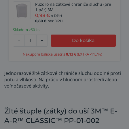
Puzdro na zátkové chrániče sluchu (pre
1 pár) 3M
0,98
€
s DPH
0,80
€
bez DPH
Skladom >50 ks
-
+
Do košíka
Nákupom balíčka ušetríš
0,13
€
(EXTRA -11.7%)
Jednorazové žlté zátkové chrániče sluchu odolné proti
potu a vlhkosti. Na prácu v hlučnom prostredí alebo
voľnočasové aktivity.
Žlté štuple (zátky) do uší 3M™ E-
A-R™ CLASSIC™ PP-01-002