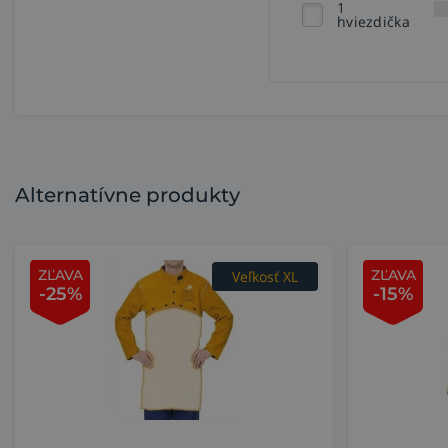
1
hviezdička
Alternatívne produkty
ZĽAVA
ZĽAVA
Veľkosť XL
-25%
-15%