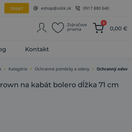
Dopyt
eshop@solik.sk
0917 880 640
0
Zváračove
0,00
€
priania
og
Kontakt
a
Kategórie
Ochranné pomôcky a odevy
Ochranný odev
rown na kabát bolero dĺžka 71 cm