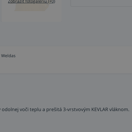
Zobraziť fotogalériu (+0)
m Weldas
odolnej voči teplu a prešitá 3-vrstvovým KEVLAR vláknom.