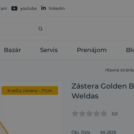
gram
youtube
linkedin
Bazár
Servis
Prenájom
Bl
Hlavná stránk
Zástera Golden B
Kratšia zástera - 71cm
Weldas
0,0
Obj. číslo
44-2828