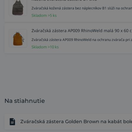
Zváračská kožená zástera bez náplecníkov B1 slúži na ochra
Skladom >5 ks
Zváračská zástera AP009 RhinoWeld malá 90 x 60 
Zváračská zástera AP009 RhinoWeld na ochranu zvárača pri zvá
Skladom >10 ks
Na stiahnutie
Zváračská zástera Golden Brown na kabát bole