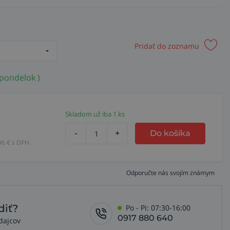
Pridať do zoznamu
 pondelok )
Skladom už iba 1 ks
-
+
Do košíka
96
€ s DPH
Odporučte nás svojím známym
diť?
Po - Pi: 07:30-16:00
0917 880 640
dajcov