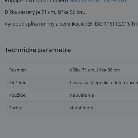
Pripája sa ku kabátu bolero
Golden Brown 44-2800XL
.
Dĺžka zástery je 71 cm, šířka 56 cm.
Výrobok spĺňa normy a certifikácie: EN ISO 11611:2015 T
Technické parametre
Rozmer:
dĺžka 71 cm, šírka 56 cm
Zloženie:
hovädzia štiepenka odolná voči t
Použitie:
na zváranie
Farba:
zlatohnedá