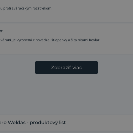
nu proti zváračským rozstrekom.
cm
raní. Je vyrobená z hovädzej štiepenky a šitá niťami Kevlar.
Zobraziť viac
ro Weldas - produktový list