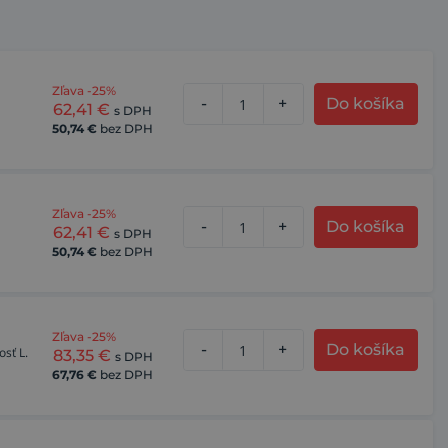
Zľava -25%
-
+
Do košíka
62,41
€
s DPH
50,74
€
bez DPH
Zľava -25%
-
+
Do košíka
62,41
€
s DPH
50,74
€
bez DPH
Zľava -25%
-
+
Do košíka
sť L.
83,35
€
s DPH
67,76
€
bez DPH