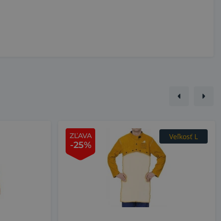
ZĽAVA
Veľkosť L
-25%