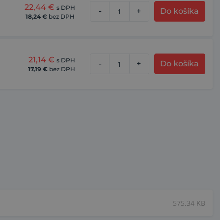
22,44
€
s DPH
-
+
Do košíka
18,24
€
bez DPH
21,14
€
s DPH
-
+
Do košíka
17,19
€
bez DPH
575.34 KB