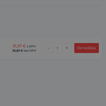
31,37
€
s DPH
-
+
Do košíka
25,50
€
bez DPH