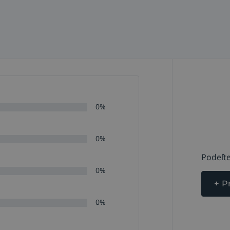
0%
0%
Podeľte
0%
+
P
0%