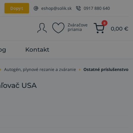
Dopyt
eshop@solik.sk
0917 880 640
0
Zváračove
0,00
€
priania
og
Kontakt
Autogén, plynové rezanie a zváranie
Ostatné príslušenstvo
ľovač USA