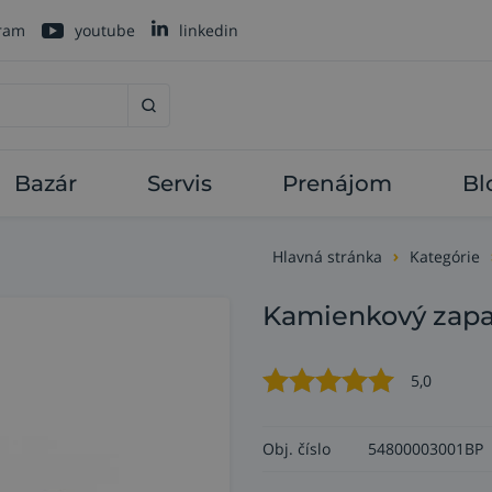
gram
youtube
linkedin
Bazár
Servis
Prenájom
Bl
Hlavná stránka
Kategórie
Kamienkový zapa
5,0
Obj. číslo
54800003001BP