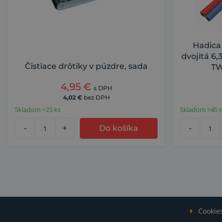
Hadica
dvojitá 6,
Čistiace drôtiky v púzdre, sada
TW
4,95
€
s DPH
4,02
€
bez DPH
Skladom >25 ks
Skladom >45 
-
+
Do košíka
-
Cookie