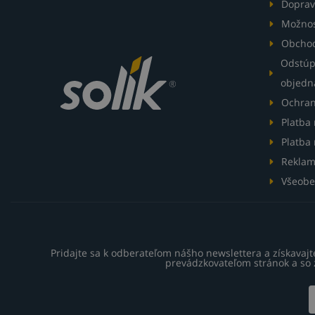
Doprav
Možnos
Obcho
Odstúp
objedn
Ochran
Platba
Platba 
Reklam
Všeobe
Pridajte sa k odberateľom nášho newslettera a získavaj
prevádzkovateľom stránok a so 