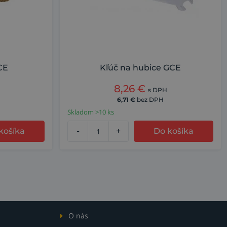
CE
Kľúč na hubice GCE
8,26
€
s DPH
6,71
€
bez DPH
Skladom >10 ks
košíka
-
+
Do košíka
O nás