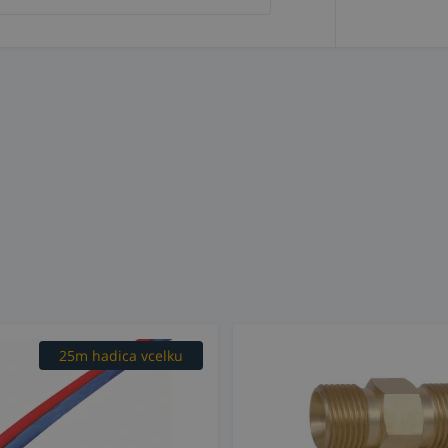
25m hadica vcelku
cena za 1m