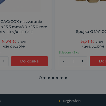
 GAC/GOX na zváranie
3 x 13,3 mm/8,0 × 15,0 mm
Spojka G 1/4" G
IN OXY/ACE GCE
5,29
€
5,21
€
s DPH
s DPH
4,30
€
bez DPH
4,24
€
bez DPH
m
Skladom >5 ks
+
Do košíka
-
+
Do 
s
Registrácia