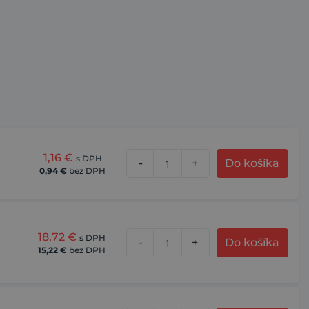
1,16
€
s DPH
-
+
Do košíka
0,94
€
bez DPH
18,72
€
s DPH
-
+
Do košíka
15,22
€
bez DPH