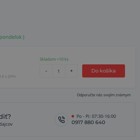
 pondelok )
Skladom >10 ks
-
+
Do košíka
4
€ s DPH
Odporučte nás svojím známym
diť?
Po - Pi: 07:30-16:00
0917 880 640
dajcov