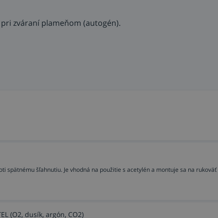
pri zváraní plameňom (autogén).
ti spätnému šľahnutiu. Je vhodná na použitie s acetylén a montuje sa na rukoväť
EL (O2, dusík, argón, CO2)