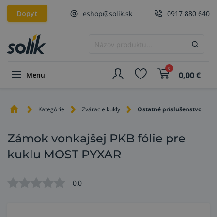
Dopyt
eshop@solik.sk
0917 880 640
0
0,00
€
Menu
Kategórie
Zváracie kukly
Ostatné príslušenstvo
Zámok vonkajšej PKB fólie pre
kuklu MOST PYXAR
0,0