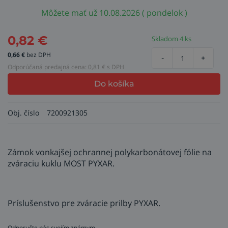
Môžete mať už 10.08.2026 ( pondelok )
0,82
€
Skladom 4 ks
0,66
€
bez DPH
-
+
Odporúčaná predajná cena:
0,81
€ s DPH
Do košíka
Obj. číslo
7200921305
Zámok vonkajšej ochrannej polykarbonátovej fólie na
zváraciu kuklu MOST PYXAR.
Príslušenstvo pre zváracie prilby PYXAR.
Odporučte nás svojím známym