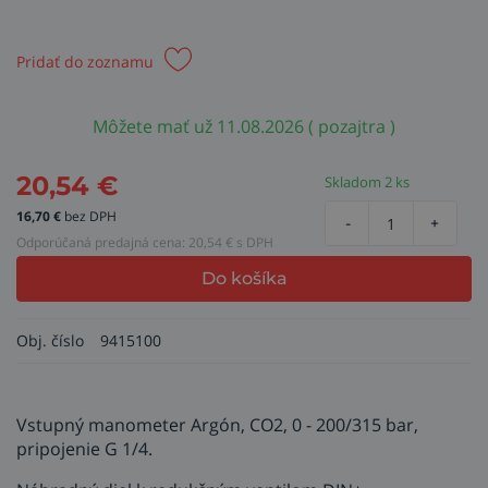
Pridať do zoznamu
Môžete mať už 11.08.2026 ( pozajtra )
20,54
€
Skladom 2 ks
16,70
€
bez DPH
-
+
Odporúčaná predajná cena:
20,54
€ s DPH
Do košíka
Obj. číslo
9415100
Vstupný manometer Argón, CO2, 0 - 200/315 bar,
pripojenie G 1/4.