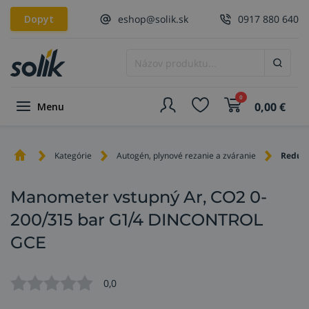
Dopyt
eshop@solik.sk
0917 880 640
0
0,00
€
Menu
Kategórie
Autogén, plynové rezanie a zváranie
Redukč
Manometer vstupný Ar, CO2 0-
200/315 bar G1/4 DINCONTROL
GCE
0,0