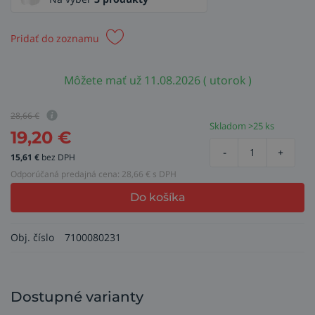
Pridať do zoznamu
Môžete mať už 11.08.2026 ( utorok )
28,66
€
Skladom >25 ks
19,20
€
-
+
15,61
€
bez DPH
Odporúčaná predajná cena:
28,66
€ s DPH
Do košíka
Obj. číslo
7100080231
Dostupné varianty