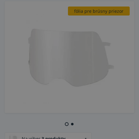
fólia pre brúsny priezor
Na výber
3 produkty