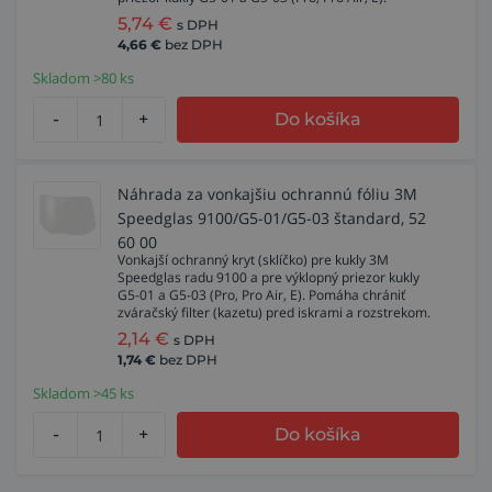
5,74
€
s DPH
4,66
€
bez DPH
Skladom >80 ks
-
+
Do košíka
Náhrada za vonkajšiu ochrannú fóliu 3M
Speedglas 9100/G5-01/G5-03 štandard, 52
60 00
Vonkajší ochranný kryt (sklíčko) pre kukly 3M
Speedglas radu 9100 a pre výklopný priezor kukly
G5-01 a G5-03 (Pro, Pro Air, E). Pomáha chrániť
zváračský filter (kazetu) pred iskrami a rozstrekom.
2,14
€
s DPH
1,74
€
bez DPH
Skladom >45 ks
-
+
Do košíka