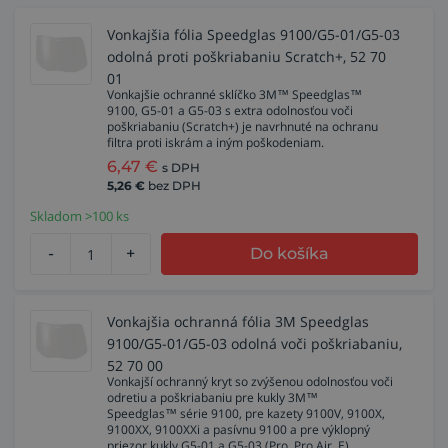
Vonkajšia fólia Speedglas 9100/G5-01/G5-03
odolná proti poškriabaniu Scratch+, 52 70
01
Vonkajšie ochranné sklíčko 3M™ Speedglas™
9100, G5-01 a G5-03 s extra odolnosťou voči
poškriabaniu (Scratch+) je navrhnuté na ochranu
filtra proti iskrám a iným poškodeniam.
6,47
€
s DPH
5,26
€
bez DPH
Skladom >100 ks
-
+
Do košíka
Vonkajšia ochranná fólia 3M Speedglas
9100/G5-01/G5-03 odolná voči poškriabaniu,
52 70 00
Vonkajší ochranný kryt so zvýšenou odolnosťou voči
odretiu a poškriabaniu pre kukly 3M™
Speedglas™ série 9100, pre kazety 9100V, 9100X,
9100XX, 9100XXi a pasívnu 9100 a pre výklopný
priezor kukly G5-01 a G5-03 (Pro, Pro Air, E).