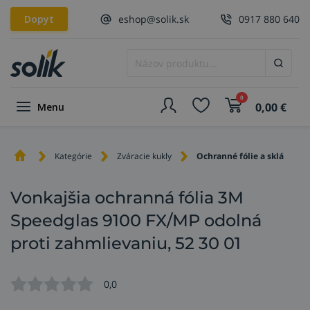
Dopyt
eshop@solik.sk
0917 880 640
0
0,00
€
Menu
Kategórie
Zváracie kukly
Ochranné fólie a sklá
Vonkajšia ochranná fólia 3M
Speedglas 9100 FX/MP odolná
proti zahmlievaniu, 52 30 01
0,0