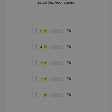
zakrivených potrubí, či krivo zarezaných ústí rúr,
Zatiaľ bez hodnotenia
jednoduché čistenie - zátka nekoroduje, betón,
malta a pod. sa nezažierajú do zátky,
ľahké odstránenie aj pri minimálnej sile
zabezpečuje špeciálna podložka z kopolyméru
nachádzajúca sa medzi krídlovou matkou a
0%
5
stenou zátky,
zátky s väčším rozmerom majú dodatočné
tesniace rebierka.
0%
4
0%
3
0%
2
0%
1