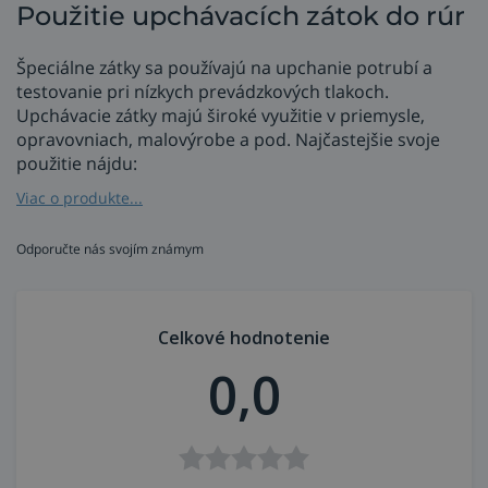
Použitie upchávacích zátok do rúr
Špeciálne zátky sa používajú na upchanie potrubí a
testovanie pri nízkych prevádzkových tlakoch.
Upchávacie zátky majú široké využitie v priemysle,
opravovniach, malovýrobe a pod. Najčastejšie svoje
použitie nájdu:
Viac o produkte...
na upchávanie rúr pre zachovanie argónovej
atmosféry vo vnútri rúry,
Odporučte nás svojím známym
pri nízkotlakových vodných testoch,
pri tepelnom ohýbaní rúr,
pri svetelnovodnej technike.
Celkové hodnotenie
Výhody upchávacích zátok
0,0
je možné objednať zátky až s rozsahom do 900
mm (36''),
vysoká kvalita materiálu - nylon,
účinné upchanie rúry aj u nerovných alebo