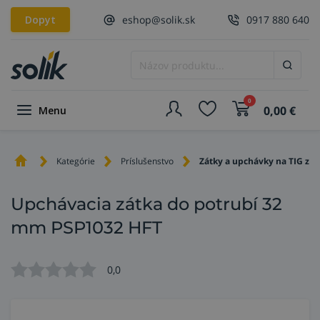
Dopyt
eshop@solik.sk
0917 880 640
0
0,00
€
Menu
Kategórie
Príslušenstvo
Zátky a upchávky na TIG zvá
Upchávacia zátka do potrubí 32
mm PSP1032 HFT
0,0