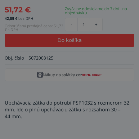
51,72
€
Zvyčajne odosielame do 7 dní - na
objednávku
42,05
€
bez DPH
-
+
Odporúčaná predajná cena:
51,72
€ s DPH
Do košíka
Obj. číslo
5072008125
Nákup na splátky cez
Upchávacia zátka do potrubí PSP1032 s rozmerom 32
mm. Ide o plnú upchávaciu zátku s rozsahom 30 –
44 mm.