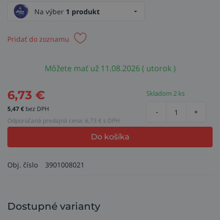
Na výber
1 produkt
Pridať do zoznamu
Môžete mať už 11.08.2026 ( utorok )
6,73
€
Skladom 2 ks
5,47
€
bez DPH
-
+
Odporúčaná predajná cena:
6,73
€ s DPH
Do košíka
Obj. číslo
3901008021
Dostupné varianty