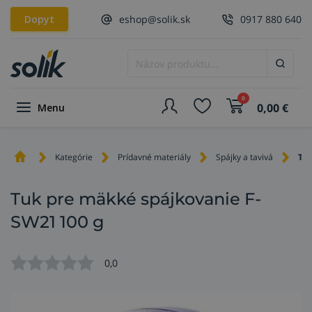
Dopyt
eshop@solik.sk
0917 880 640
0
0,00
€
Menu
Kategórie
Prídavné materiály
Spájky a tavivá
Tav
Tuk pre mäkké spájkovanie F-
SW21 100 g
0,0