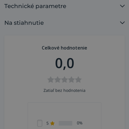
Technické parametre
mm; priemer matice 15,39 mm),
vhodné na použitie s acetylénom,
montáž na rukoväť horáka.
Na stiahnutie
Použitie suchej predlohy
zaistenie bezpečnosti pri autogénnych procesoch
Celkové hodnotenie
pripojením k rukoväti rezacieho horáka
0,0
suchými predlohami odporúčame vybaviť fľašové
redukčné ventily ako aj odberné
miesta technických plynov; to platí pre všetky
horľavé plyny aj kyslík,
tiež odporúčame vybaviť suchými predlohami
horáky alebo rukoväte zváracích horákov,
Zatiaľ bez hodnotenia
životnosť je maximálne 5 rokov od uvedenia do
prevádzky - preto je minimálne raz za 6 mesiacov
potrebné kontrolovať správnu funkciu poistiek.
0%
5