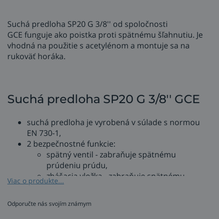
Suchá predloha SP20 G 3/8'' od spoločnosti
GCE funguje ako poistka proti spätnému šľahnutiu. Je
vhodná na použitie s acetylénom a montuje sa na
rukoväť horáka.
Suchá predloha SP20 G 3/8'' GCE
suchá predloha je vyrobená v súlade s normou
EN 730-1,
2 bezpečnostné funkcie:
spätný ventil - zabraňuje spätnému
prúdeniu prúdu,
zhášacia vložka - zabraňuje spätnému
Viac o produkte...
šľahnutiu,
prevádzkový tlak = 1,5 bar,
Odporučte nás svojím známym
prepočítavací koeficient - x 1,04,
ľavý závit 3/8'' (vonkajší priemer 16,66