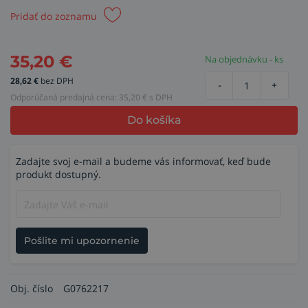
Pridať do zoznamu
35,20
€
Na objednávku - ks
28,62
€
bez DPH
-
+
Odporúčaná predajná cena:
35,20
€ s DPH
Do košíka
Zadajte svoj e-mail a budeme vás informovať, keď bude
produkt dostupný.
Pošlite mi upozornenie
Obj. číslo
G0762217