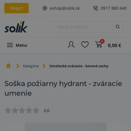
Dopyt
eshop@solik.sk
0917 880 640
0
0,00
€
Menu
Kategórie
Umelecké zváranie - kovové sochy
Soška požiarny hydrant - zváracie
umenie
0,0