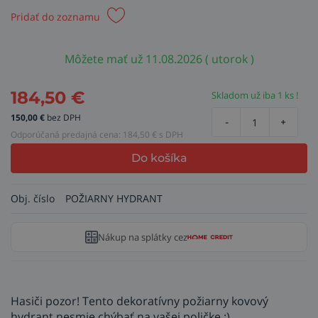
Pridať do zoznamu
Môžete mať už 11.08.2026 ( utorok )
184,50
€
Skladom už iba 1 ks !
150,00
€
bez DPH
-
+
Odporúčaná predajná cena:
184,50
€ s DPH
Do košíka
Obj. číslo
POŽIARNY HYDRANT
Nákup na splátky cez
Hasiči pozor! Tento dekoratívny požiarny kovový
hydrant nesmie chýbať na vašej poličke :).