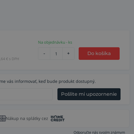
Na objednávku - ks
-
+
Do košíka
,64
€ s DPH
eme vás informovať, keď bude produkt dostupný.
Pošlite mi upozornenie
Nákup na splátky cez
Odporučte nás svojím známym