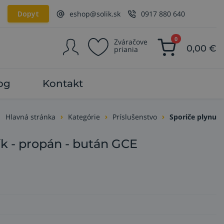
Dopyt
eshop@solik.sk
0917 880 640
0
Zváračove
0,00
€
priania
og
Kontakt
Hlavná stránka
Kategórie
Príslušenstvo
Sporiče plynu
ík - propán - bután GCE