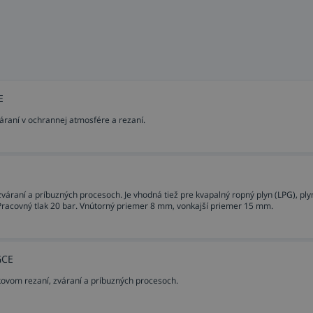
E
áraní v ochrannej atmosfére a rezaní.
áraní a príbuzných procesoch. Je vhodná tiež pre kvapalný ropný plyn (LPG), ply
Pracovný tlak 20 bar. Vnútorný priemer 8 mm, vonkajší priemer 15 mm.
GCE
kovom rezaní, zváraní a príbuzných procesoch.