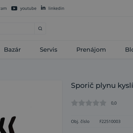
gram
youtube
linkedin
Bazár
Servis
Prenájom
Bl
Sporič plynu kysl
0,0
Obj. číslo
F22510003