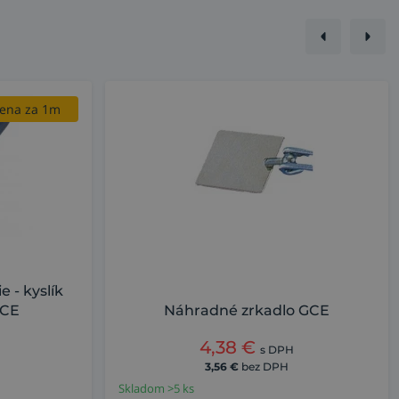
ena za 1m
 - kyslík
GCE
Náhradné zrkadlo GCE
4,38
€
s DPH
3,56
€
bez DPH
Skladom >5 ks