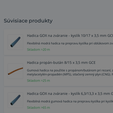
Súvisiace produkty
Hadica GOX na zváranie - kyslík 10/17 x 3,5 mm GC
Flexibilná modrá hadica na prepravu kyslíka pri oblúkovom zv
Skladom >20 m
Hadica propán-bután 8/15 x 3,5 mm GCE
Gumová hadica na použitie s propánom/butánom pri rezaní, zv
metylacetylén-propadién (MPS), stlačený zemný plyn (CNG). 
Skladom >25 m
Hadica GOX na zváranie - kyslík 6,3/13,3 x 3,5 mm 
Flexibilná modrá gumová hadica na prepravu kyslíka pri kyslí
Skladom >65 m