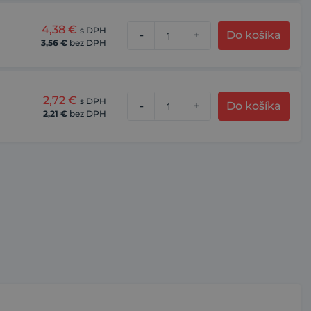
4,38
€
s DPH
-
+
Do košíka
3,56
€
bez DPH
2,72
€
s DPH
-
+
Do košíka
2,21
€
bez DPH