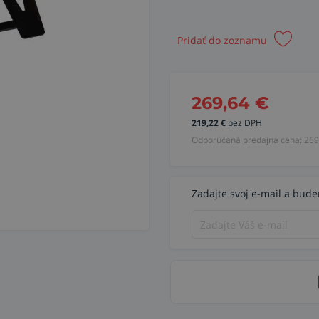
Pridať do zoznamu
269,64
€
219,22
€
bez DPH
Odporúčaná predajná cena:
269
Zadajte svoj e-mail a bud