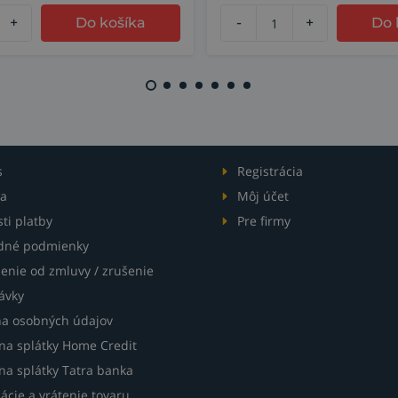
+
Do košíka
-
+
Do 
s
Registrácia
a
Môj účet
ti platby
Pre firmy
dné podmienky
enie od zmluvy / zrušenie
ávky
a osobných údajov
 na splátky Home Credit
na splátky Tatra banka
ácie a vrátenie tovaru