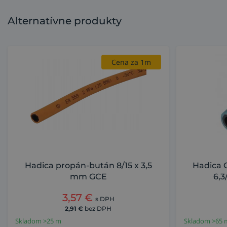
Alternatívne produkty
Cena za 1m
Hadica propán-bután 8/15 x 3,5
Hadica G
mm GCE
6,3
3,57
€
s DPH
2,91
€
bez DPH
Skladom >25 m
Skladom >65 