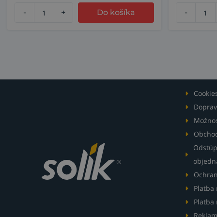
-
+
Do košíka
-
Cookie
Doprav
Možnos
Obcho
Odstúp
objedn
Ochran
Platba
Platba 
Reklam