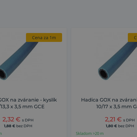
Cena za 1m
C
OX na zváranie - kyslík
Hadica GOX na zváranie
/13,3 x 3,5 mm GCE
10/17 x 3,5 mm 
2,32
€
2,21
€
s DPH
s DPH
1,88
€
bez DPH
1,80
€
bez DPH
m
Skladom >20 m