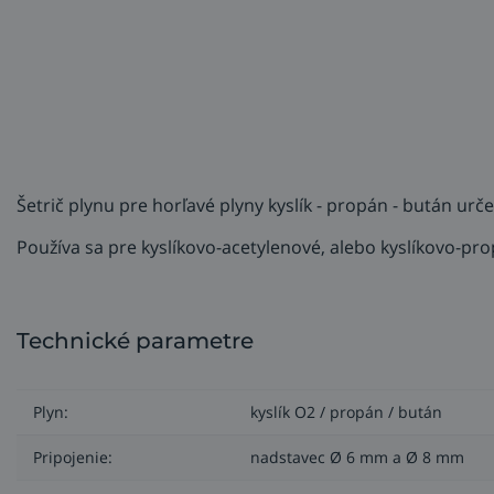
Šetrič plynu pre horľavé plyny kyslík - propán - bután u
Používa sa pre kyslíkovo-acetylenové, alebo kyslíkovo-p
Technické parametre
Plyn:
kyslík O2 / propán / bután
Pripojenie:
nadstavec Ø 6 mm a Ø 8 mm