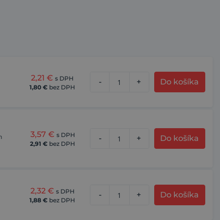
2,21
€
s DPH
-
+
Do košíka
1,80
€
bez DPH
3,57
€
s DPH
n
-
+
Do košíka
2,91
€
bez DPH
2,32
€
s DPH
-
+
Do košíka
1,88
€
bez DPH