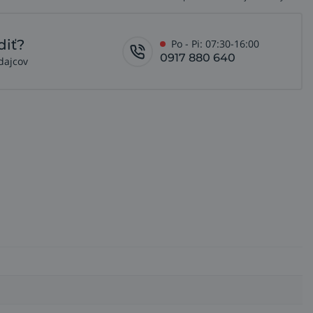
diť?
Po - Pi: 07:30-16:00
0917 880 640
dajcov