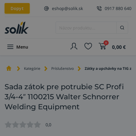
Dopyt
eshop@solik.sk
0917 880 640
0
0,00
€
Menu
Kategórie
Príslušenstvo
Zátky a upchávky na TIG zvá
Sada zátok pre potrubie SC Profi
3/4-4″ 1100215 Walter Schnorrer
Welding Equipment
0,0