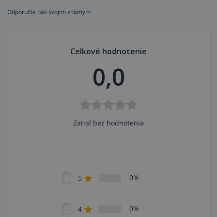
Typ: 3/4-4" Pipe-to-pipe
Odporučte nás svojím známym
Značka: Walter Schnorrer Welding Equipment
Celkové hodnotenie
0,0
Zatiaľ bez hodnotenia
0%
5
0%
4