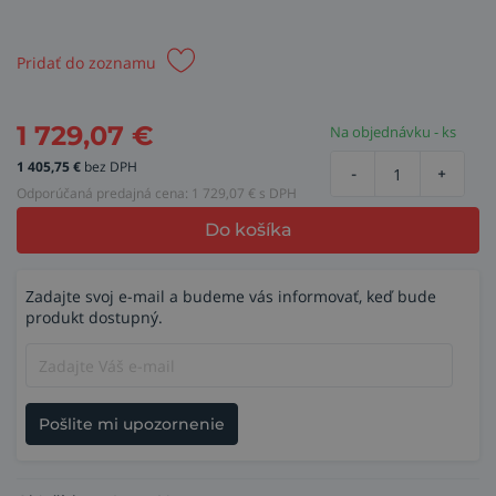
Pridať do zoznamu
1 729,07
€
Na objednávku - ks
1 405,75
€
bez DPH
-
+
Odporúčaná predajná cena:
1 729,07
€ s DPH
Do košíka
Zadajte svoj e-mail a budeme vás informovať, keď bude
produkt dostupný.
Pošlite mi upozornenie