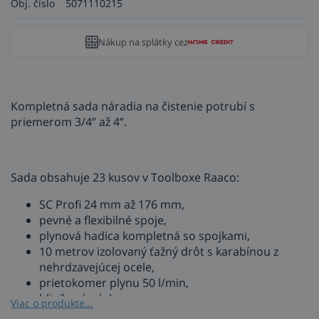
Obj. číslo
5071110215
Nákup na splátky cez
Kompletná sada náradia na čistenie potrubí s
priemerom 3/4” až 4”.
Sada obsahuje 23 kusov v Toolboxe Raaco:
SC Profi 24 mm až 176 mm,
pevné a flexibilné spoje,
plynová hadica kompletná so spojkami,
10 metrov izolovaný ťažný drôt s karabínou z
nehrdzavejúcej ocele,
prietokomer plynu 50 l/min,
hliníková páska.
Viac o produkte...