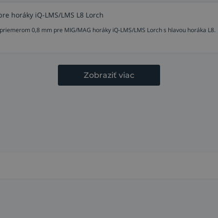
pre horáky iQ-LMS/LMS L8 Lorch
 s priemerom 0,8 mm pre MIG/MAG horáky iQ-LMS/LMS Lorch s hlavou horáka L8.
Zobraziť viac