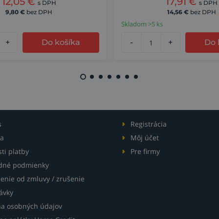
12,05
€
17,91
€
s DPH
s DPH
9,80
€
bez DPH
14,56
€
bez DPH
Skladom >5 ks
+
Do košíka
-
+
Do 
s
Registrácia
a
Môj účet
ti platby
Pre firmy
dné podmienky
enie od zmluvy / zrušenie
ávky
a osobných údajov