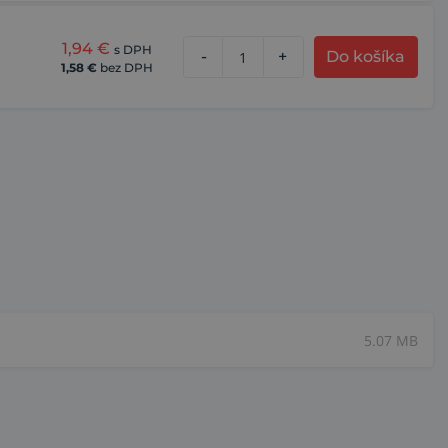
1,94
€
s DPH
-
+
Do košíka
1,58
€
bez DPH
5.07 MB