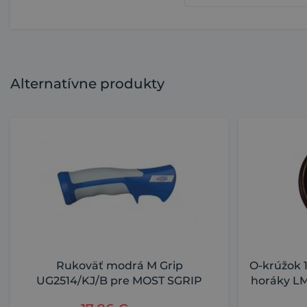
Alternatívne produkty
Rukoväť modrá M Grip
O-krúžok 
UG2514/KJ/B pre MOST SGRIP
horáky LM