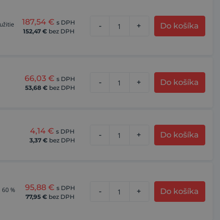
187,54
€
s DPH
žitie
-
+
Do košíka
152,47
€
bez DPH
66,03
€
s DPH
-
+
Do košíka
53,68
€
bez DPH
4,14
€
s DPH
-
+
Do košíka
3,37
€
bez DPH
95,88
€
s DPH
i 60 %
-
+
Do košíka
77,95
€
bez DPH