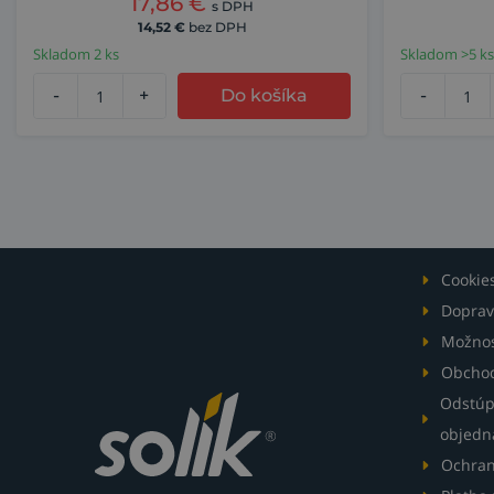
17,86
€
s DPH
14,52
€
bez DPH
Skladom 2 ks
Skladom >5 ks
-
+
Do košíka
-
Cookie
Doprav
Možnos
Obcho
Odstúp
objedn
Ochran