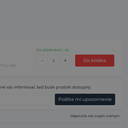
Na objednávku - ks
-
+
Do košíka
77
€ s DPH
eme vás informovať, keď bude produkt dostupný.
Pošlite mi upozornenie
Odporučte nás svojím známym