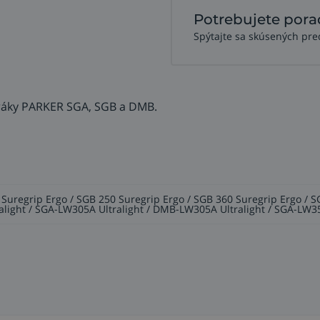
Potrebujete pora
Spýtajte sa skúsených pre
ráky PARKER SGA, SGB a DMB.
 Suregrip Ergo / SGB 250 Suregrip Ergo / SGB 360 Suregrip Ergo /
alight / SGA-LW305A Ultralight / DMB-LW305A Ultralight / SGA-LW3