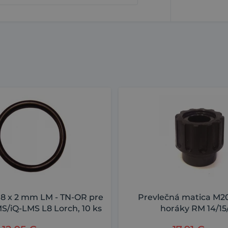
18 x 2 mm LM - TN-OR pre
Prevlečná matica M20
S/iQ-LMS L8 Lorch, 10 ks
horáky RM 14/15