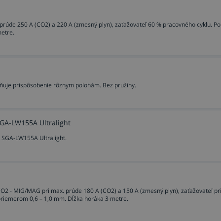
rúde 250 A (CO2) a 220 A (zmesný plyn), zaťažovateľ 60 % pracovného cyklu. Pou
metre.
ňuje prispôsobenie rôznym polohám. Bez pružiny.
GA-LW155A Ultralight
 SGA-LW155A Ultralight.
O2 - MIG/MAG pri max. prúde 180 A (CO2) a 150 A (zmesný plyn), zaťažovateľ pr
priemerom 0,6 – 1,0 mm. Dĺžka horáka 3 metre.