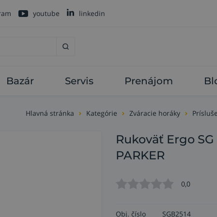
gram
youtube
linkedin
Bazár
Servis
Prenájom
Bl
Hlavná stránka
Kategórie
Zváracie horáky
Príslu
Rukoväť Ergo SG
PARKER
0,0
Obj. číslo
SGB2514