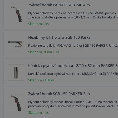
Zvárací horák PARKER SGB 240 4 m
Plynom chladený horák na zváranie CO2 - MIG/MAG pri max. p
zváracieho drôtu s priemerom 0,8 - 1,2 mm. Dĺžka horáka 4 
Skladom 2 ks
Flexibilný krk horáka SGB 150 Parker
Flexibilné telo (krk) MIG/MAG horáka SGB 150 PARKER. Umož
Skladom už iba 1 ks
Kónická plynová hubica ø 12/20 x 52 mm PARKER S
Kónická (zúžená) plynová hubica pre MIG/MAG horák PARKER
Skladom >150 ks
Zvárací horák SGB 150 PARKER 3 m
Plynom chladený zvárací horák Parker SGB 150 na zváranie C
pracovného cyklu. S horákom je možné použiť zvárací drôt s 
Skladom 4 ks