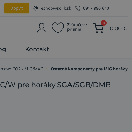
Dopyt
eshop@solik.sk
0917 880 640
0
Zváračove
0,00
€
priania
og
Kontakt
šenstvo CO2 - MIG/MAG
Ostatné komponenty pre MIG horáky
 C/W pre horáky SGA/SGB/DMB