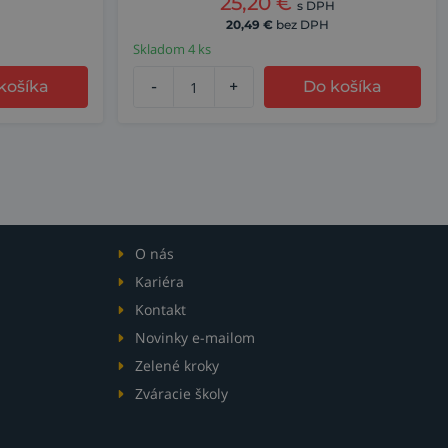
25,20
€
s DPH
20,49
€
bez DPH
Skladom 4 ks
košíka
-
+
Do košíka
O nás
Kariéra
Kontakt
Novinky e-mailom
Zelené kroky
Zváracie školy