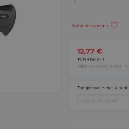
Pridať do zoznamu
12,77
€
10,38
€
bez DPH
Odporúčaná predajná cena:
12,
Zadajte svoj e-mail a bud