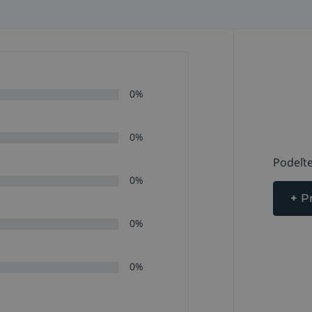
0%
0%
Podeľte
0%
+
P
0%
0%