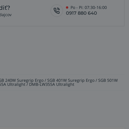
diť?
Po - Pi: 07:30-16:00
0917 880 640
dajcov
 SGB 240W Suregrip Ergo / SGB 401W Suregrip Ergo / SGB 501W
55A Ultralight / DMB-LW355A Ultralight