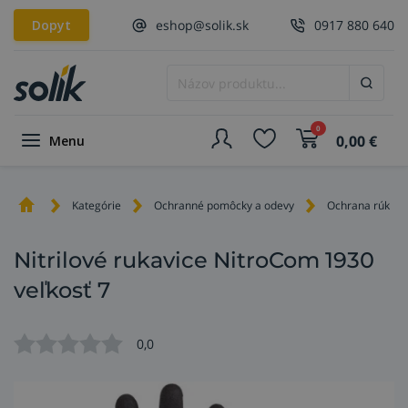
Dopyt
eshop@solik.sk
0917 880 640
0
0,00
€
Menu
Kategórie
Ochranné pomôcky a odevy
Ochrana rúk
Nitrilové rukavice NitroCom 1930
veľkosť 7
0,0