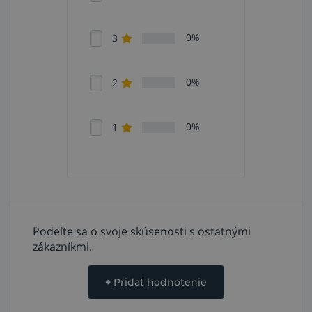
v automobilovom a strojárskom priemysle,
stavebníctve, na všeobecnú a jemnú manipuláciu, v
0%
3
doprave, pre prácu s nástrojmi, montážne
a opravárenské práce, ropné a petrochemické
inžinierstvo.
0%
2
0%
1
Podeľte sa o svoje skúsenosti s ostatnými
zákazníkmi.
+
Pridať hodnotenie