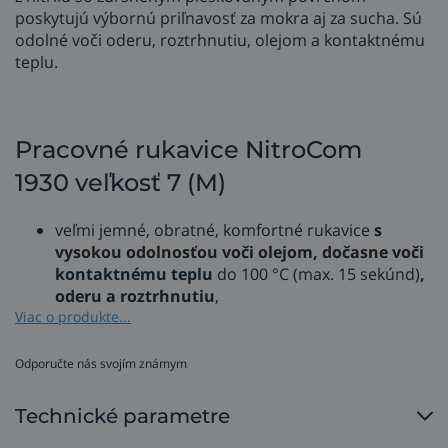
poskytujú výbornú priľnavosť za mokra aj za sucha. Sú
odolné voči oderu, roztrhnutiu, olejom a kontaktnému
teplu.
Pracovné rukavice NitroCom
1930 veľkosť 7 (M)
veľmi jemné, obratné, komfortné rukavice
s
vysokou odolnosťou voči olejom, dočasne voči
kontaktnému teplu
do 100 °C (max. 15 sekúnd)
,
oderu a roztrhnutiu
,
sú upletené z nylonu a lycry a povrstvené
Viac o produkte...
®
AERO
NitroCom povrchovou vrstvou z nitrilu so
zdrsneným pieskovaným povrchom na dlani a
Odporučte nás svojím známym
končekoch prstov,
poskytujú perfektnú obratnosť, dobre sedia a
Technické parametre
absorbujú vlhkosť,
®