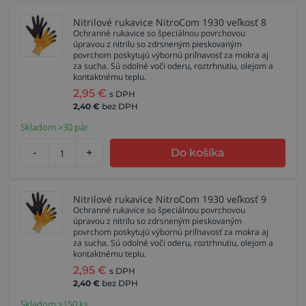
Nitrilové rukavice NitroCom 1930 veľkosť 8
Ochranné rukavice so špeciálnou povrchovou
úpravou z nitrilu so zdrsneným pieskovaným
povrchom poskytujú výbornú priľnavosť za mokra aj
za sucha. Sú odolné voči oderu, roztrhnutiu, olejom a
kontaktnému teplu.
2,95
€
s DPH
2,40
€
bez DPH
Skladom >30 pár
-
+
Do košíka
Nitrilové rukavice NitroCom 1930 veľkosť 9
Ochranné rukavice so špeciálnou povrchovou
úpravou z nitrilu so zdrsneným pieskovaným
povrchom poskytujú výbornú priľnavosť za mokra aj
za sucha. Sú odolné voči oderu, roztrhnutiu, olejom a
kontaktnému teplu.
2,95
€
s DPH
2,40
€
bez DPH
Skladom >150 ks