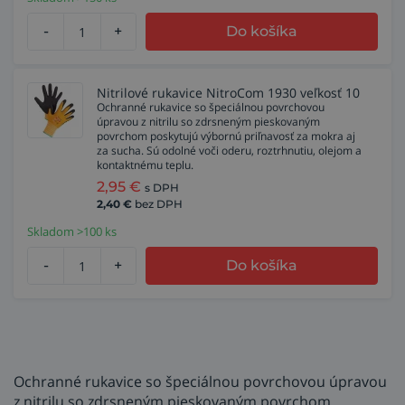
-
+
Do košíka
Nitrilové rukavice NitroCom 1930 veľkosť 10
Ochranné rukavice so špeciálnou povrchovou
úpravou z nitrilu so zdrsneným pieskovaným
povrchom poskytujú výbornú priľnavosť za mokra aj
za sucha. Sú odolné voči oderu, roztrhnutiu, olejom a
kontaktnému teplu.
2,95
€
s DPH
2,40
€
bez DPH
Skladom >100 ks
-
+
Do košíka
Ochranné rukavice so špeciálnou povrchovou úpravou
z nitrilu so zdrsneným pieskovaným povrchom