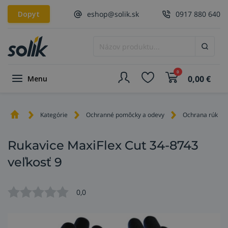
Dopyt
eshop@solik.sk
0917 880 640
0
0,00
€
Menu
Kategórie
Ochranné pomôcky a odevy
Ochrana rúk
Rukavice MaxiFlex Cut 34-8743
veľkosť 9
0,0