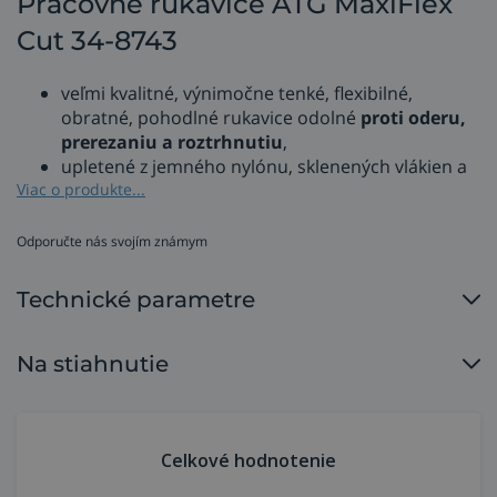
Pracovné rukavice ATG MaxiFlex
Cut 34-8743
veľmi kvalitné, výnimočne tenké, flexibilné,
obratné, pohodlné rukavice odolné
proti oderu,
prerezaniu a roztrhnutiu
,
upletené z jemného nylónu, sklenených vlákien a
Spandexu, potiahnuté nitrilovou butadiénovou
Viac o produkte...
gumou (NBR),
tkaná manžeta s pokrytím v oblasti dlane,
Odporučte nás svojím známym
inovatívne vlákna - kombinuje a spája vysoko
odolné priadze a vlákna a vytvára tak rôzne
Technické parametre
úrovne ochrany proti porezaniu,
patentovaný mikropenový nitrilový poťah
zabezpečuje 360° priedušnosť (suchšie a
Na stiahnutie
chladnejšie ruky), čím ich robí najpriedušnejšími
rukavicami na trhu v súčasnosti,
súvislá penetrácia podšívky z nitrilu dotvára
jemnú podšívku, ktorá je v kontakte s pokožkou,
Celkové hodnotenie
sú trvanlivé, vydržia 12 000 brúsnych cyklov