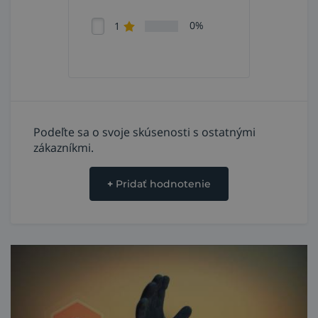
hrúbka: 0,8 mm,
veľkosť: 9 (L),
0%
1
hmotnosť (pár): 42 g,
farba obšívania: biela.
Použitie rukavíc ATG MaxiFlex Cut 34-
8743
Podeľte sa o svoje skúsenosti s ostatnými
na ochranu pred kontaktným teplom do hodnoty
zákazníkmi.
100 °C počas 15 sekúnd,
práca s náradím, montáž a servis automobilov,
+
Pridať hodnotenie
manipulácia s obalmi, kontajnermi, papierom,
plastom, s malými súčiastkami, v dielni, na
záhrade, elektroinštalácie a podobne,
nechránia pred chemikáliami, ozubenými hranami
alebo čepeľami, pred otvoreným ohňom alebo
tam, kde hrozí nebezpečenstvo zachytenia
pohybujúcimi sa časťami strojov!