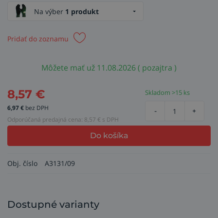
Na výber
1 produkt
Pridať do zoznamu
Môžete mať už 11.08.2026 ( pozajtra )
8,57
€
Skladom >15 ks
6,97
€
bez DPH
-
+
Odporúčaná predajná cena:
8,57
€ s DPH
Do košíka
Obj. číslo
A3131/09
Dostupné varianty