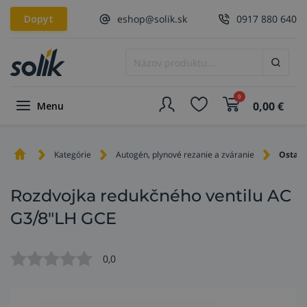
Dopyt
eshop@solik.sk
0917 880 640
0
0,00
€
Menu
Kategórie
Autogén, plynové rezanie a zváranie
Ostatn
Rozdvojka redukčného ventilu AC
G3/8"LH GCE
0,0