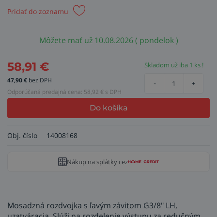
Pridať do zoznamu
Môžete mať už 10.08.2026 ( pondelok )
58,91
€
Skladom už iba 1 ks !
47,90
€
bez DPH
-
+
Odporúčaná predajná cena:
58,92
€ s DPH
Do košíka
Obj. číslo
14008168
Nákup na splátky cez
Mosadzná rozdvojka s ľavým závitom G3/8" LH,
uzatváracia. Slúži na rozdelenie výstupu za redučným