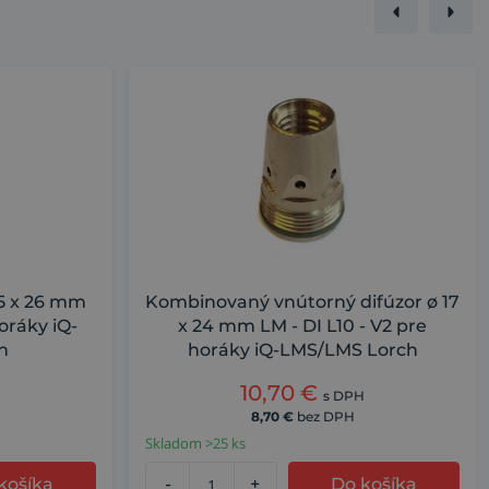
,5 x 26 mm
Kombinovaný vnútorný difúzor ø 17
oráky iQ-
x 24 mm LM - DI L10 - V2 pre
h
horáky iQ-LMS/LMS Lorch
10,70
€
s DPH
8,70
€
bez DPH
Skladom >25 ks
košíka
-
+
Do košíka