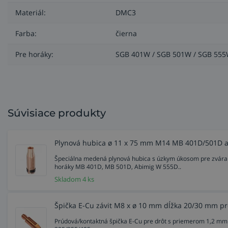
Materiál:
DMC3
Farba:
čierna
Pre horáky:
SGB 401W / SGB 501W / SGB 55
Súvisiace produkty
Plynová hubica ø 11 x 75 mm M14 MB 401D/501D 
Špeciálna medená plynová hubica s úzkym úkosom pre zváran
horáky MB 401D, MB 501D, Abimig W 555D..
Skladom 4 ks
Špička E-Cu závit M8 x ø 10 mm dĺžka 20/30 mm pr
Prúdová/kontaktná špička E-Cu pre drôt s priemerom 1,2 