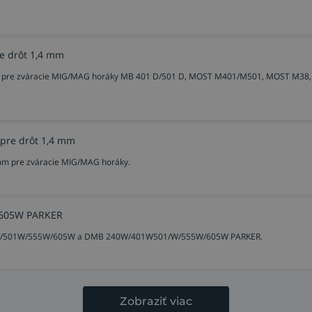
e drôt 1,4 mm
mm pre zváracie MIG/MAG horáky MB 401 D/501 D, MOST M401/M501, MOST M38,
 pre drôt 1,4 mm
 mm pre zváracie MIG/MAG horáky.
/605W PARKER
01W/501W/555W/605W a DMB 240W/401W501/W/555W/605W PARKER.
Zobraziť viac