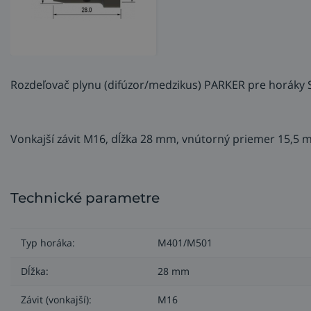
Rozdeľovač plynu (difúzor/medzikus) PARKER pre horá
Vonkajší závit M16, dĺžka 28 mm, vnútorný priemer 15,5 
Technické parametre
Typ horáka:
M401/M501
Dĺžka:
28 mm
Závit (vonkajší):
M16