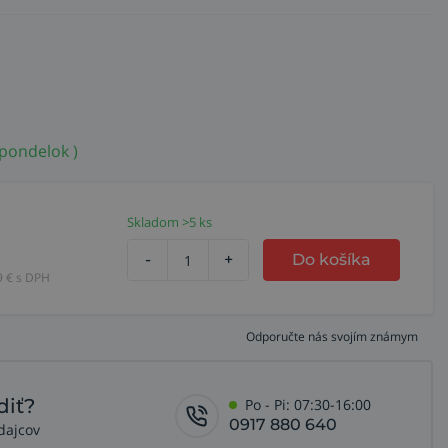
 pondelok )
Skladom >5 ks
-
+
Do košíka
9
€ s DPH
Odporučte nás svojím známym
diť?
Po - Pi: 07:30-16:00
0917 880 640
dajcov