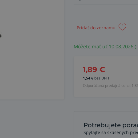
Pridať do zoznamu
Môžete mať už 10.08.2026 (
1,89
€
1,54
€
bez DPH
Odporúčaná predajná cena:
1,8
Potrebujete pora
Spýtajte sa skúsených pre