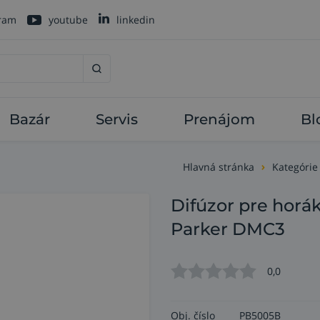
gram
youtube
linkedin
Bazár
Servis
Prenájom
Bl
Hlavná stránka
Kategórie
Difúzor pre ho
Parker DMC3
0,0
Obj. číslo
PB5005B