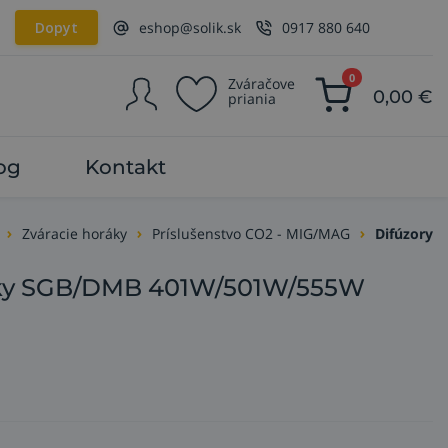
Dopyt
eshop@solik.sk
0917 880 640
0
Zváračove
0,00
€
priania
og
Kontakt
Zváracie horáky
Príslušenstvo CO2 - MIG/MAG
Difúzory
ráky SGB/DMB 401W/501W/555W