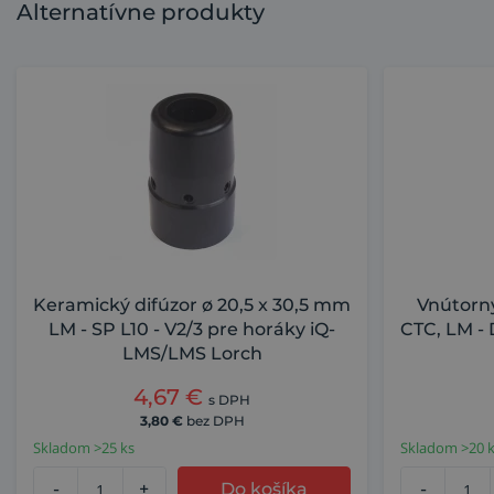
Alternatívne produkty
Keramický difúzor ø 20,5 x 30,5 mm
Vnútorný
LM - SP L10 - V2/3 pre horáky iQ-
CTC, LM - 
LMS/LMS Lorch
4,67
€
s DPH
3,80
€
bez DPH
Skladom >25 ks
Skladom >20 
-
+
Do košíka
-