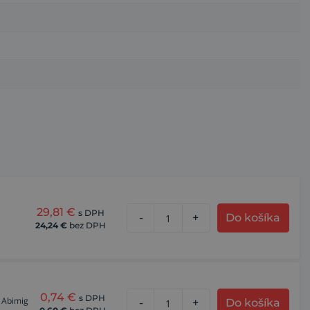
29,81
€
s DPH
-
+
Do košíka
24,24
€
bez DPH
0,74
€
s DPH
 Abimig
-
+
Do košíka