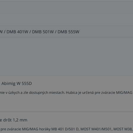
5W / DMB 401W / DMB 501W / DMB 555W
a Abimig W 555D
ie v úzkych a zle dostupných miestach. Hubica je určená pre zváracie MIG/MAG
e drôt 1,2 mm
mm pre zváracie MIG/MAG horáky MB 401 D/501 D, MOST M401/M501, MOST M38,