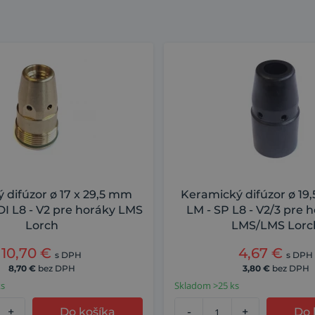
 difúzor ø 17 x 29,5 mm
Keramický difúzor ø 19
DI L8 - V2 pre horáky LMS
LM - SP L8 - V2/3 pre h
Lorch
LMS/LMS Lorc
10,70
€
4,67
€
s DPH
s DPH
8,70
€
bez DPH
3,80
€
bez DPH
ks
Skladom >25 ks
+
Do košíka
-
+
Do 