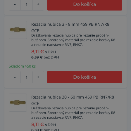
-
+
Do košíka
Rezacia hubica 3 - 8 mm 459 PB RN7/R8
GCE
Drážkovaná rezacia hubica pre rezanie propán-
butánom. Spotrebný materiál pre rezacie horáky R8
a rezacie nadstavce RN7, RNK7.
8,11
€
s DPH
6,59
€
bez DPH
Skladom >50 ks
-
+
Do košíka
Rezacia hubica 30 - 60 mm 459 PB RN7/R8
GCE
Drážkovaná rezacia hubica pre rezanie propán-
butánom. Spotrebný materiál pre rezacie horáky R8
a rezacie nadstavce RN7, RNK7.
8,11
€
s DPH
6,59
€
bez DPH