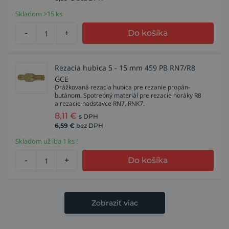
Skladom >15 ks
-
+
Do košíka
Rezacia hubica 5 - 15 mm 459 PB RN7/R8
GCE
Drážkovaná rezacia hubica pre rezanie propán-
butánom. Spotrebný materiál pre rezacie horáky R8
a rezacie nadstavce RN7, RNK7.
8,11
€
s DPH
6,59
€
bez DPH
Skladom už iba 1 ks !
-
+
Do košíka
Zobraziť viac