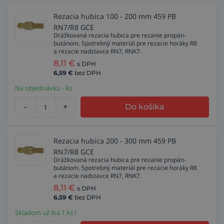
Rezacia hubica 100 - 200 mm 459 PB
RN7/R8 GCE
Drážkovaná rezacia hubica pre rezanie propán-
butánom. Spotrebný materiál pre rezacie horáky R8
a rezacie nadstavce RN7, RNK7.
8,11
€
s DPH
6,59
€
bez DPH
Na objednávku - ks
-
+
Do košíka
Rezacia hubica 200 - 300 mm 459 PB
RN7/R8 GCE
Drážkovaná rezacia hubica pre rezanie propán-
butánom. Spotrebný materiál pre rezacie horáky R8
a rezacie nadstavce RN7, RNK7.
8,11
€
s DPH
6,59
€
bez DPH
Skladom už iba 1 ks !