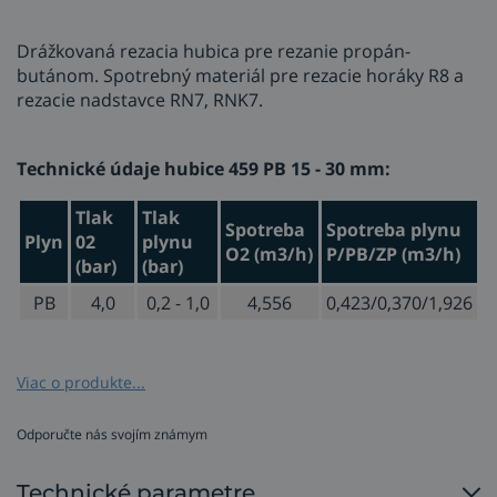
Drážkovaná rezacia hubica pre rezanie propán-
butánom. Spotrebný materiál pre rezacie horáky R8 a
rezacie nadstavce RN7, RNK7.
Technické údaje hubice 459 PB 15 - 30 mm​:
Tlak
Tlak
Spotreba
Spotreba plynu
Plyn
02
plynu
O2 (m3/h)
P/PB/ZP (m3/h)
(bar)
(bar)
PB
4,0
0,2 - 1,0
4,556
0,423/0,370/1,926
Viac o produkte...
Kompatibilná nahrievacia hubica:
9378760CP
(3 - 100
Odporučte nás svojím známym
mm)
.
Technické parametre