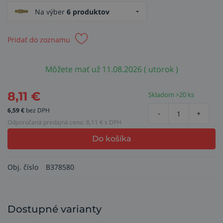
Na výber
6 produktov
Pridať do zoznamu
Môžete mať už 11.08.2026 ( utorok )
8,11
€
Skladom >20 ks
6,59
€
bez DPH
-
+
Odporúčaná predajná cena:
8,11
€ s DPH
Do košíka
Obj. číslo
B378580
Dostupné varianty