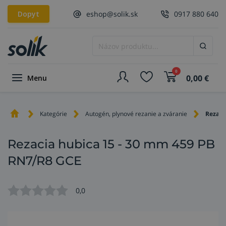
Dopyt
eshop@solik.sk
0917 880 640
0
0,00
€
Menu
Kategórie
Autogén, plynové rezanie a zváranie
Rezaci
Rezacia hubica 15 - 30 mm 459 PB
RN7/R8 GCE
0,0