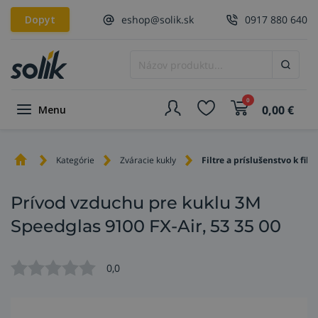
Dopyt
eshop@solik.sk
0917 880 640
0
0,00
€
Menu
Kategórie
Zváracie kukly
Filtre a príslušenstvo k filtr
Prívod vzduchu pre kuklu 3M
Speedglas 9100 FX-Air, 53 35 00
0,0