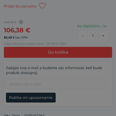
Pridať do zoznamu
158,78
€
Na objednávku - ks
106,38
€
-
+
86,49
€
bez DPH
Odporúčaná predajná cena:
158,78
€ s DPH
Do košíka
Zadajte svoj e-mail a budeme vás informovať, keď bude
produkt dostupný.
Pošlite mi upozornenie
Obj. číslo
7100167262