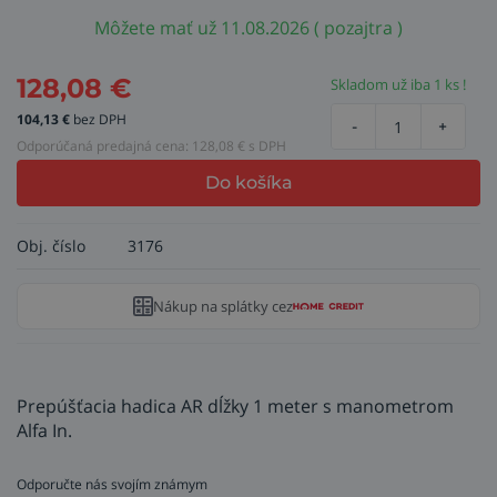
Môžete mať už 11.08.2026 ( pozajtra )
128,08
€
Skladom už iba 1 ks !
104,13
€
bez DPH
-
+
Odporúčaná predajná cena:
128,08
€ s DPH
Do košíka
Obj. číslo
3176
Nákup na splátky cez
Prepúšťacia hadica AR dĺžky 1 meter s manometrom
Alfa In.
Odporučte nás svojím známym