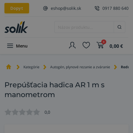
Dopyt
eshop@solik.sk
0917 880 640
0
0,00
€
Menu
Kategórie
Autogén, plynové rezanie a zváranie
Redukč
Prepúšťacia hadica AR 1 m s
manometrom
0,0