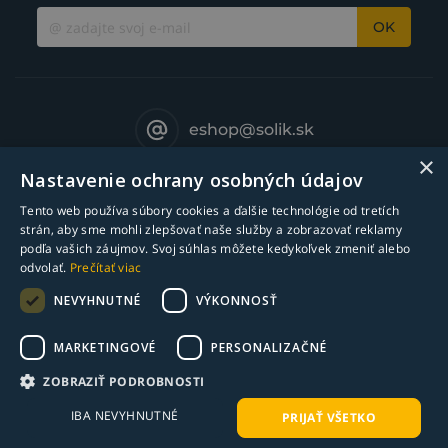
OK
eshop@solik.sk
×
Nastavenie ochrany osobných údajov
Tento web používa súbory cookies a ďalšie technológie od tretích
strán, aby sme mohli zlepšovať naše služby a zobrazovať reklamy
podľa vašich záujmov. Svoj súhlas môžete kedykoľvek zmeniť alebo
odvolať.
Prečítať viac
NEVYHNUTNÉ
VÝKONNOSŤ
MARKETINGOVÉ
PERSONALIZAČNÉ
© Copyright 2018-2025 Solík SK, s.r.o. - zváracia technika l Všetky práva
ZOBRAZIŤ PODROBNOSTI
vyhradené
IBA NEVYHNUTNÉ
PRIJAŤ VŠETKO
webdesign ©
bart.sk