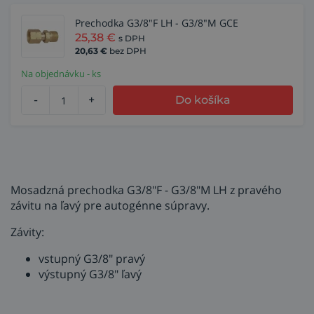
Prechodka G3/8"F LH - G3/8"M GCE
25,38
€
s DPH
20,63
€
bez DPH
Na objednávku - ks
-
+
Do košíka
Mosadzná prechodka G3/8"F - G3/8"M LH z pravého
závitu na ľavý pre autogénne súpravy.
Závity:
vstupný G3/8" pravý
výstupný G3/8" ľavý