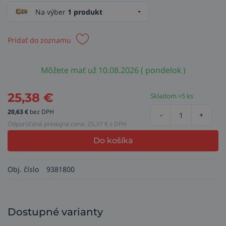
Na výber
1 produkt
Pridať do zoznamu
Môžete mať už 10.08.2026 ( pondelok )
25,38
€
Skladom >5 ks
20,63
€
bez DPH
-
+
Odporúčaná predajná cena:
25,37
€ s DPH
Do košíka
Obj. číslo
9381800
Dostupné varianty