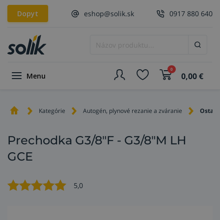
Dopyt
eshop@solik.sk
0917 880 640
0
0,00
€
Menu
Kategórie
Autogén, plynové rezanie a zváranie
Ostatn
Prechodka G3/8"F - G3/8"M LH
GCE
5,0