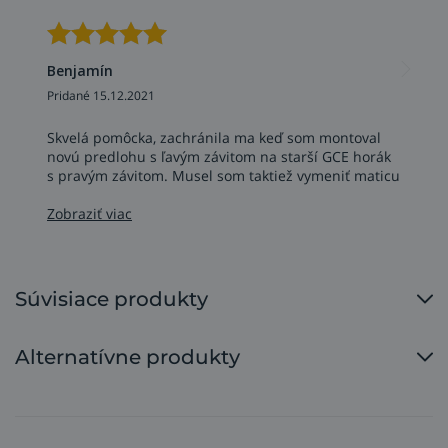
Benjamín
Pridané 15.12.2021
Skvelá pomôcka, zachránila ma keď som montoval
novú predlohu s ľavým závitom na starší GCE horák
s pravým závitom. Musel som taktiež vymeniť maticu
na hadici (mal som pravú a predloha ľavý závit). Bál
som sa, že zaberie veľa miesta, po 15min rezania to
Zobraziť viac
ani nevnímam.
Súvisiace produkty
Alternatívne produkty