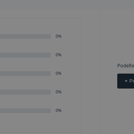
0%
0%
Podeľte
0%
+
P
0%
0%