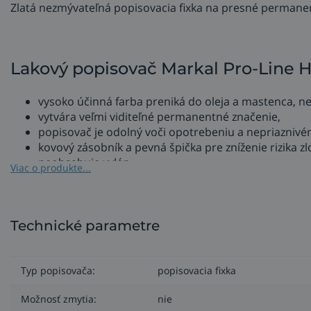
Zlatá nezmývateľná popisovacia fixka na presné permane
Lakový popisovač Markal Pro-Line H
vysoko účinná farba preniká do oleja a mastenca, ne
vytvára veľmi viditeľné permanentné značenie,
popisovač je odolný voči opotrebeniu a nepriaznivé
kovový zásobník a pevná špička pre zníženie rizika z
neobsahuje xylén,
Viac o produkte...
rozpätie značenia: od -46 °C do +66 °C,
hrot 3 mm,
hrúbka čiary 2 - 4 mm.
Technické parametre
Použitie: mastné, olejové povrchy, oceľ, železo, hliník
Typ popisovača:
popisovacia fixka
Možnosť zmytia:
nie