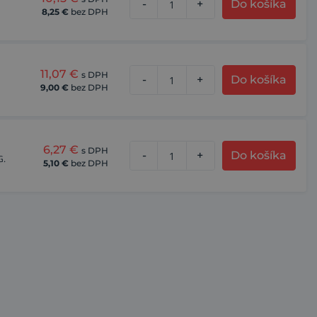
-
+
Do košíka
8,25
€
bez DPH
11,07
€
s DPH
-
+
Do košíka
9,00
€
bez DPH
6,27
€
s DPH
-
+
Do košíka
G.
5,10
€
bez DPH