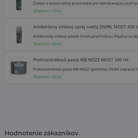
Čistiaci a konzervačný prostriedok pre nehrdzavejúcu oceľ (ant
Skladom >10 ks
Antikorózny zinkový sprej svetlý ZN99L MOST 400 
Antikorózny zinkový povlak chráni pred hrdzou. Používa sa ak
Skladom >20 ks
Protirozstreková pasta WB NOZZ MOST 340 ml
Protirozstreková pasta WB NOZZ spoľahlivo chráni zváracie 
Skladom >30 ks
Hodnotenie zákazníkov