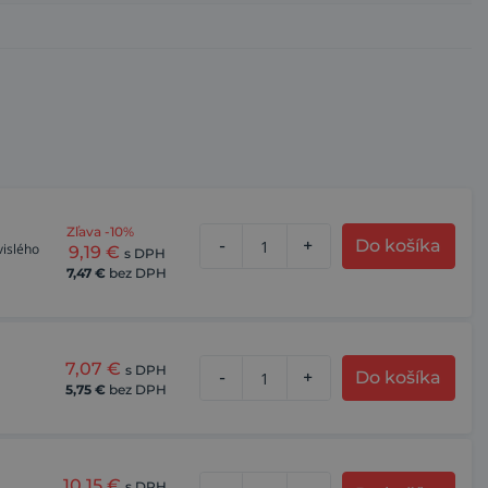
Zľava -10%
-
+
Do košíka
vislého
9,19
€
s DPH
7,47
€
bez DPH
7,07
€
s DPH
-
+
Do košíka
5,75
€
bez DPH
10,15
€
s DPH