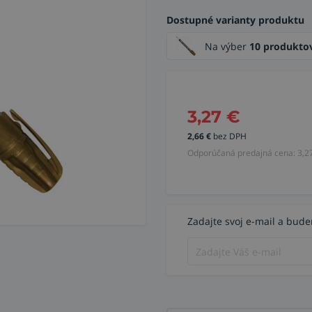
Dostupné varianty produktu
Na výber
10 produkto
3,27
€
2,66
€
bez DPH
Odporúčaná predajná cena:
3,2
Zadajte svoj e-mail a bud