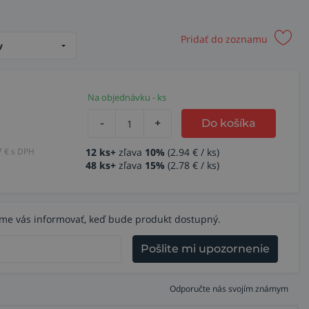
Pridať do zoznamu
v
Na objednávku - ks
-
+
Do košíka
7
€ s DPH
12 ks+
zľava
10%
(2.94 € / ks)
48 ks+
zľava
15%
(2.78 € / ks)
eme vás informovať, keď bude produkt dostupný.
Pošlite mi upozornenie
Odporučte nás svojím známym