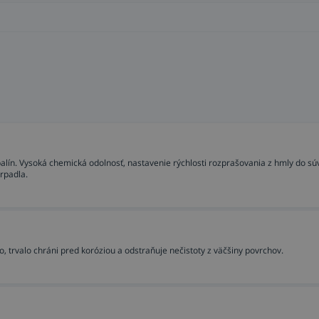
n. Vysoká chemická odolnosť, nastavenie rýchlosti rozprašovania z hmly do sú
erpadla.
o, trvalo chráni pred koróziou a odstraňuje nečistoty z väčšiny povrchov.