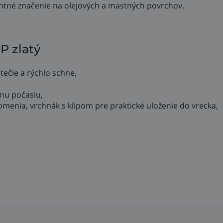
ntné značenie na olejových a mastných povrchov.
P zlatý
tečie a rýchlo schne,
mu počasiu,
lomenia, vrchnák s klipom pre praktické uloženie do vrecka,
, rúry, trubky, plasty, guma, pneumatiky.