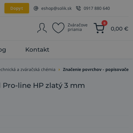
Dopyt
eshop@solik.sk
0917 880 640
0
Zváračove
0,00
€
priania
og
Kontakt
echnická a zváračská chémia
Značenie povrchov - popisovače
 Pro-line HP zlatý 3 mm