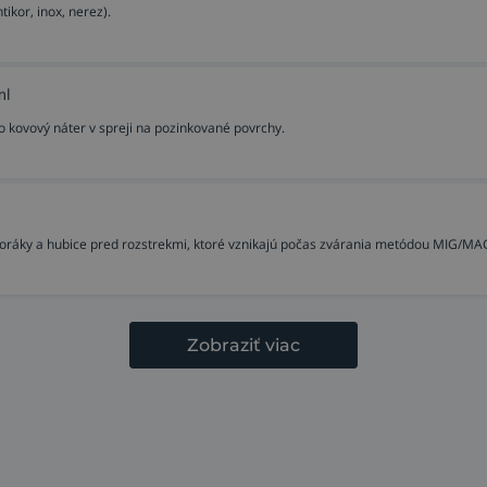
ikor, inox, nerez).
ml
o kovový náter v spreji na pozinkované povrchy.
horáky a hubice pred rozstrekmi, ktoré vznikajú počas zvárania metódou MIG/MA
Zobraziť viac