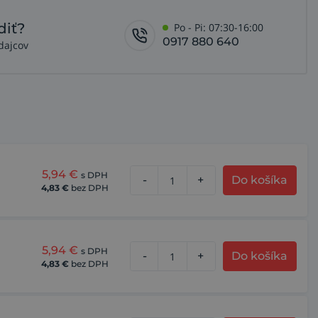
diť?
Po - Pi: 07:30-16:00
0917 880 640
dajcov
5,94
€
s DPH
-
+
Do košíka
4,83
€
bez DPH
5,94
€
s DPH
-
+
Do košíka
4,83
€
bez DPH