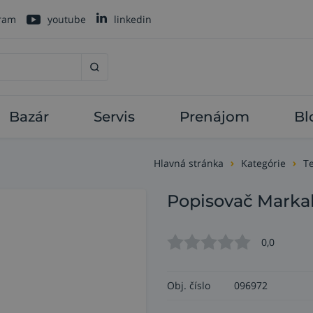
gram
youtube
linkedin
Bazár
Servis
Prenájom
Bl
Hlavná stránka
Kategórie
T
Popisovač Markal
0,0
Obj. číslo
096972