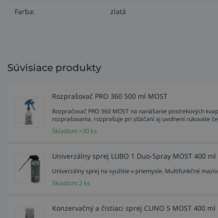
Farba:
zlatá
Súvisiace produkty
Rozprašovač PRO 360 500 ml MOST
Rozpračovač PRO 360 MOST na nanášanie postrekových kvapalí
rozprašovania, rozprašuje pri stláčaní aj uvoľnení rukoväte č
Skladom >30 ks
Univerzálny sprej LUBO 1 Duo-Spray MOST 400 ml
Univerzálny sprej na využitie v priemysle. Multifunkčné maziv
Skladom 2 ks
Konzervačný a čistiaci sprej CLINO 5 MOST 400 ml