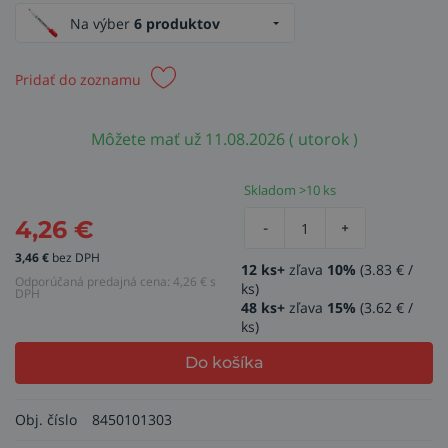
Na výber
6 produktov
Pridať do zoznamu
Môžete mať už 11.08.2026 ( utorok )
Skladom >10 ks
4,26
€
-
+
3,46
€
bez DPH
12 ks+
zľava
10%
(3.83 € /
Odporúčaná predajná cena:
4,26
€ s
ks)
DPH
48 ks+
zľava
15%
(3.62 € /
ks)
Do košíka
Obj. číslo
8450101303