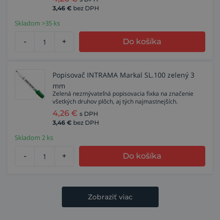
3,46
€
bez DPH
Skladom >35 ks
-
+
Do košíka
Popisovač INTRAMA Markal SL.100 zelený 3
mm
Zelená nezmývateľná popisovacia fixka na značenie
všetkých druhov plôch, aj tých najmastnejších.
4,26
€
s DPH
3,46
€
bez DPH
Skladom 2 ks
-
+
Do košíka
Zobraziť viac