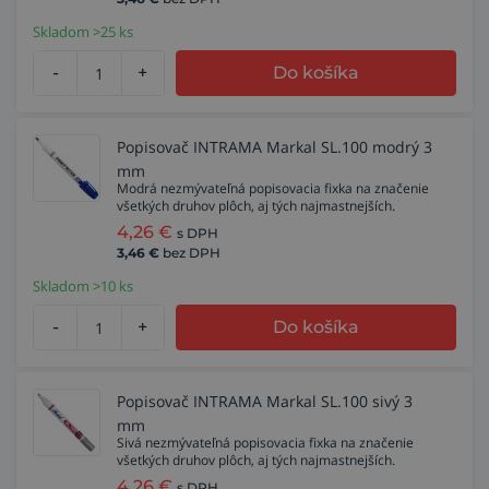
Skladom >25 ks
-
+
Do košíka
Popisovač INTRAMA Markal SL.100 modrý 3
mm
Modrá nezmývateľná popisovacia fixka na značenie
všetkých druhov plôch, aj tých najmastnejších.
4,26
€
s DPH
3,46
€
bez DPH
Skladom >10 ks
-
+
Do košíka
Popisovač INTRAMA Markal SL.100 sivý 3
mm
Sivá nezmývateľná popisovacia fixka na značenie
všetkých druhov plôch, aj tých najmastnejších.
4,26
€
s DPH