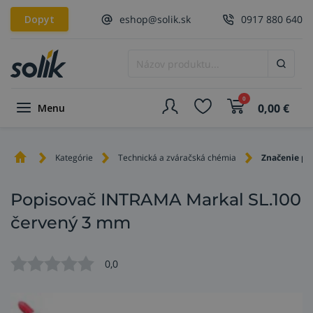
Dopyt
eshop@solik.sk
0917 880 640
0
0,00
€
Menu
Kategórie
Technická a zváračská chémia
Značenie po
Popisovač INTRAMA Markal SL.100
červený 3 mm
0,0