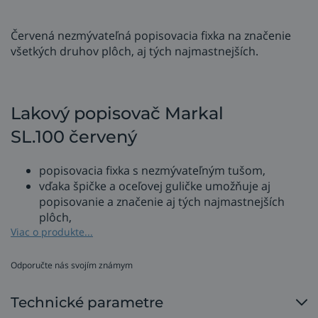
Červená nezmývateľná popisovacia fixka na značenie
všetkých druhov plôch, aj tých najmastnejších.
Lakový popisovač Markal
SL.100 červený
popisovacia fixka s nezmývateľným tušom,
vďaka špičke a oceľovej guličke umožňuje aj
popisovanie a značenie aj tých najmastnejších
plôch,
popisovač je odolný voči vode a UV žiareniu,
Viac o produkte...
nepriehľadný tuš je dobre viditeľný a má veľmi
dobré krycie vlastnosti,
Odporučte nás svojím známym
použitie na povrchy drsné, zašpinené, hladké
a čisté kovy, kameň, tehla, asfalt, makadam,
Technické parametre
plasty, sklo, keramika, kaučuk, pneumatika,suché