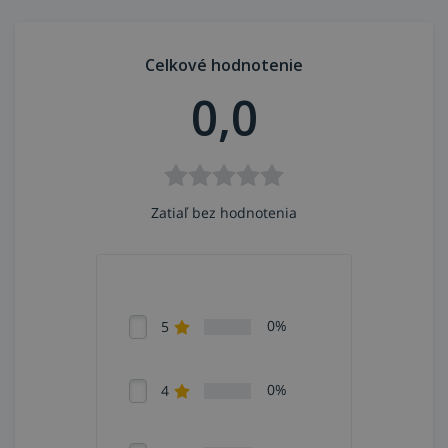
a mokré drevo,
popisovač je možné použiť v rozmedzí teploty od
-20 °C do +50 °C a značenie je odolné voči teplote
Celkové hodnotenie
+100 °C,
0,0
hrot 3 mm,
hrúbka čiary 2 - 4 mm.
Zatiaľ bez hodnotenia
0%
5
0%
4