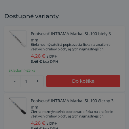
Dostupné varianty
Popisovač INTRAMA Markal SL.100 biely 3
mm
Biela nezmývateľná popisovacia fixka na značenie
všetkých druhov plôch, aj tých najmastnejších.
4,26
€
s DPH
3,46
€
bez DPH
Skladom >25 ks
-
+
Do košíka
Popisovač INTRAMA Markal SL.100 čierny 3
mm
Čierna nezmývateľná popisovacia fixka na značenie
všetkých druhov plôch, aj tých najmastnejších.
4,26
€
s DPH
3,46
€
bez DPH