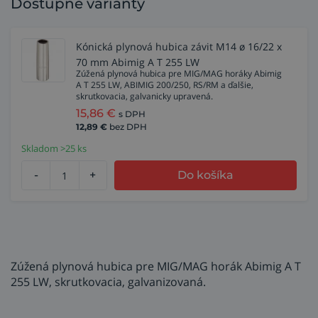
Dostupné varianty
Kónická plynová hubica závit M14 ø 16/22 x
70 mm Abimig A T 255 LW
Zúžená plynová hubica pre MIG/MAG horáky Abimig
A T 255 LW, ABIMIG 200/250, RS/RM a ďalšie,
skrutkovacia, galvanicky upravená.
15,86
€
s DPH
12,89
€
bez DPH
Skladom >25 ks
-
+
Do košíka
Zúžená plynová hubica pre MIG/MAG horák Abimig A T
255 LW, skrutkovacia, galvanizovaná.