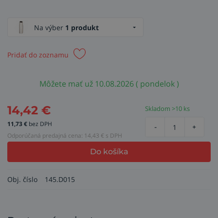
Na výber
1 produkt
Pridať do zoznamu
Môžete mať už 10.08.2026 ( pondelok )
14,42
€
Skladom >10 ks
11,73
€
bez DPH
-
+
Odporúčaná predajná cena:
14,43
€ s DPH
Do košíka
Obj. číslo
145.D015