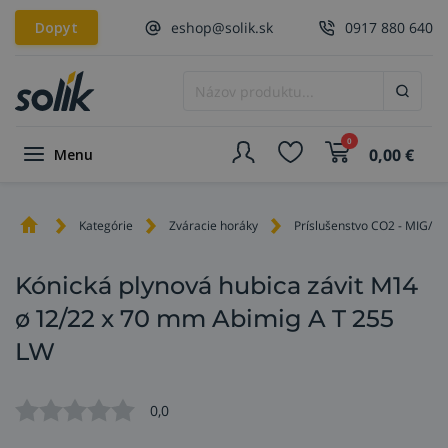
Dopyt
eshop@solik.sk
0917 880 640
0
0,00
€
Menu
Kategórie
Zváracie horáky
Príslušenstvo CO2 - MIG/M
Kónická plynová hubica závit M14
ø 12/22 x 70 mm Abimig A T 255
LW
0,0