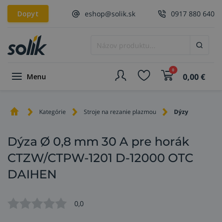
Dopyt
eshop@solik.sk
0917 880 640
0
0,00
€
Menu
Kategórie
Stroje na rezanie plazmou
Dýzy
Dýza Ø 0,8 mm 30 A pre horák
CTZW/CTPW-1201 D-12000 OTC
DAIHEN
0,0