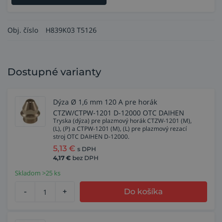
Obj. číslo
H839K03 T5126
Dostupné varianty
Dýza Ø 1,6 mm 120 A pre horák
CTZW/CTPW-1201 D-12000 OTC DAIHEN
Tryska (dýza) pre plazmový horák CTZW-1201 (M),
(L), (P) a CTPW-1201 (M), (L) pre plazmový rezací
stroj OTC DAIHEN D-12000.
5,13
€
s DPH
4,17
€
bez DPH
Skladom >25 ks
-
+
Do košíka