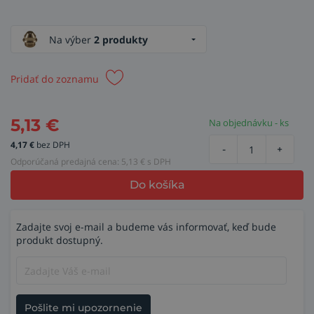
Na výber
2 produkty
Pridať do zoznamu
5,13
€
Na objednávku - ks
4,17
€
bez DPH
-
+
Odporúčaná predajná cena:
5,13
€ s DPH
Do košíka
Zadajte svoj e-mail a budeme vás informovať, keď bude
produkt dostupný.
Pošlite mi upozornenie