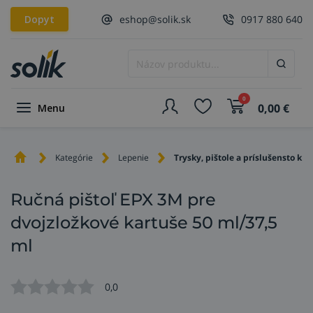
Dopyt
eshop@solik.sk
0917 880 640
0
0,00
€
Menu
Kategórie
Lepenie
Trysky, pištole a príslušensto k 
Ručná pištoľ EPX 3M pre
dvojzložkové kartuše 50 ml/37,5
ml
0,0