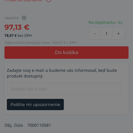
144,97
€
Na objednávku - ks
97,13
€
-
+
78,97
€
bez DPH
Odporúčaná predajná cena:
144,97
€ s DPH
Do košíka
Zadajte svoj e-mail a budeme vás informovať, keď bude
produkt dostupný.
Pošlite mi upozornenie
Obj. číslo
7000110581