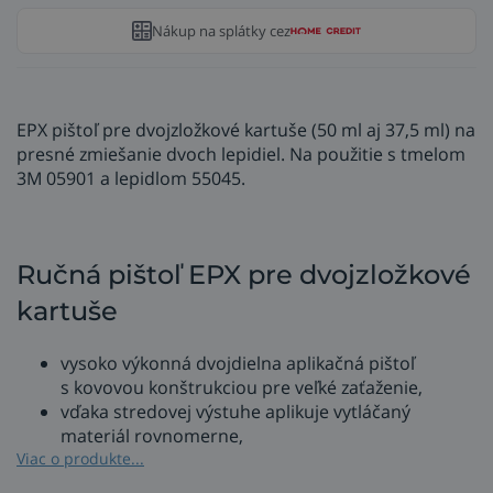
Nákup na splátky cez
EPX pištoľ pre dvojzložkové kartuše (50 ml aj 37,5 ml) na
presné zmiešanie dvoch lepidiel. Na použitie s tmelom
3M 05901 a lepidlom 55045.
Ručná pištoľ EPX pre dvojzložkové
kartuše
vysoko výkonná dvojdielna aplikačná pištoľ
s kovovou konštrukciou pre veľké zaťaženie,
vďaka stredovej výstuhe aplikuje vytláčaný
materiál rovnomerne,
ľahká a vyvážená aplikácia,
Viac o produkte...
pre kartuše 50 ml alebo 37,5 ml,