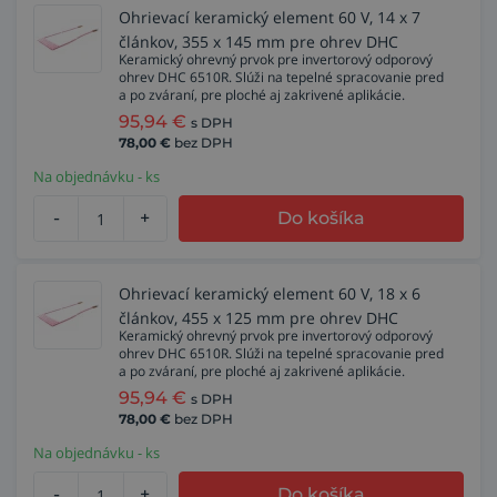
Ohrievací keramický element 60 V, 14 x 7
článkov, 355 x 145 mm pre ohrev DHC
Keramický ohrevný prvok pre invertorový odporový
ohrev DHC 6510R. Slúži na tepelné spracovanie pred
a po zváraní, pre ploché aj zakrivené aplikácie.
95,94
€
s DPH
78,00
€
bez DPH
Na objednávku - ks
-
+
Do košíka
Ohrievací keramický element 60 V, 18 x 6
článkov, 455 x 125 mm pre ohrev DHC
Keramický ohrevný prvok pre invertorový odporový
ohrev DHC 6510R. Slúži na tepelné spracovanie pred
a po zváraní, pre ploché aj zakrivené aplikácie.
95,94
€
s DPH
78,00
€
bez DPH
Na objednávku - ks
-
+
Do košíka