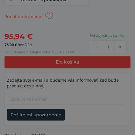
Pridať do zoznamu
95,94
€
Na objednávku - ks
78,00
€
bez DPH
-
+
Odporúčaná predajná cena:
95,94
€ s DPH
Do košíka
Zadajte svoj e-mail a budeme vás informovať, keď bude
produkt dostupný.
Pošlite mi upozornenie