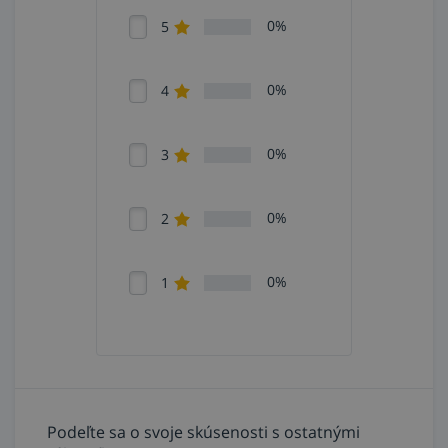
0%
5
0%
4
Odporové ohrievacie elementy 60 V pre odporový
ohrev DHC 6510R
0%
3
0%
2
0%
1
Podeľte sa o svoje skúsenosti s ostatnými