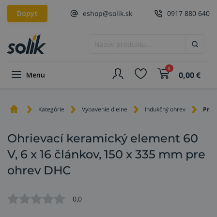
Dopyt
eshop@solik.sk
0917 880 640
0
0,00
€
Menu
Kategórie
Vybavenie dielne
Indukčný ohrev
Prís
Ohrievací keramický element 60
V, 6 x 16 článkov, 150 x 335 mm pre
ohrev DHC
0,0