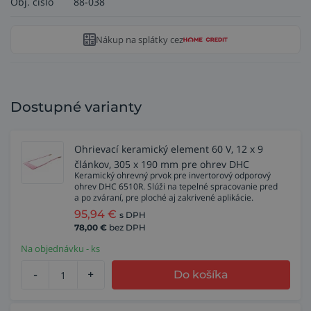
Obj. číslo
88-038
Nákup na splátky cez
Dostupné varianty
Ohrievací keramický element 60 V, 12 x 9
článkov, 305 x 190 mm pre ohrev DHC
Keramický ohrevný prvok pre invertorový odporový
ohrev DHC 6510R. Slúži na tepelné spracovanie pred
a po zváraní, pre ploché aj zakrivené aplikácie.
95,94
€
s DPH
78,00
€
bez DPH
Na objednávku - ks
-
+
Do košíka