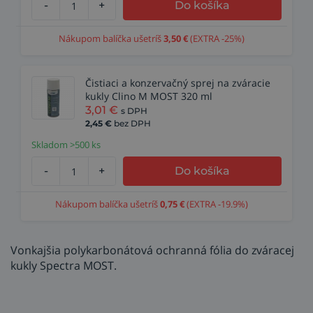
-
+
Do košíka
Nákupom balíčka ušetríš
3,50
€
(EXTRA -25%)
Čistiaci a konzervačný sprej na zváracie
kukly Clino M MOST 320 ml
3,01
€
s DPH
2,45
€
bez DPH
Skladom >500 ks
-
+
Do košíka
Nákupom balíčka ušetríš
0,75
€
(EXTRA -19.9%)
Vonkajšia polykarbonátová ochranná fólia do zváracej
kukly Spectra MOST.