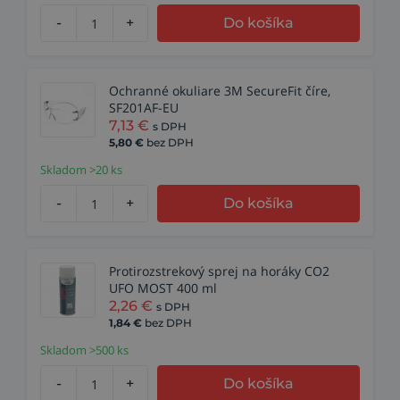
-
+
Do košíka
Ochranné okuliare 3M SecureFit číre,
SF201AF-EU
7,13
€
s DPH
5,80
€
bez DPH
Skladom >20 ks
-
+
Do košíka
Protirozstrekový sprej na horáky CO2
UFO MOST 400 ml
2,26
€
s DPH
1,84
€
bez DPH
Skladom >500 ks
-
+
Do košíka