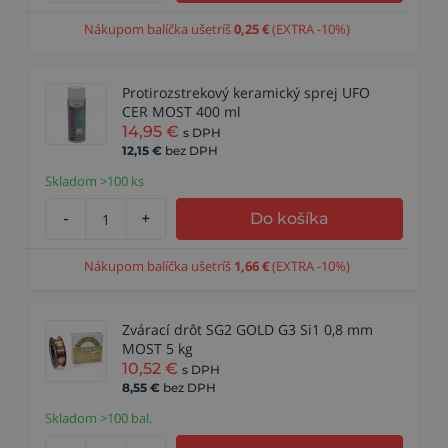
Nákupom balíčka ušetríš
0,25
€
(EXTRA -10%)
Protirozstrekový keramický sprej UFO
CER MOST 400 ml
14,95
€
s DPH
12,15
€
bez DPH
Skladom >100 ks
-
+
Do košíka
Nákupom balíčka ušetríš
1,66
€
(EXTRA -10%)
Zvárací drôt SG2 GOLD G3 Si1 0,8 mm
MOST 5 kg
10,52
€
s DPH
8,55
€
bez DPH
Skladom >100 bal.