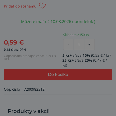
Pridať do zoznamu
Môžete mať už 10.08.2026 ( pondelok )
Skladom >150 ks
0,59
€
-
+
0,48
€
bez DPH
5 ks+
zľava
10%
(0.53 € / ks)
Odporúčaná predajná cena:
0,59
€ s
DPH
25 ks+
zľava
20%
(0.47 € /
ks)
Do košíka
Obj. číslo
7200982312
Produkty v akcii