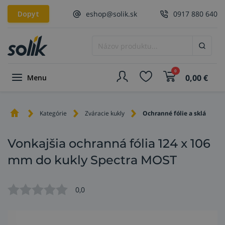
Dopyt
eshop@solik.sk
0917 880 640
0
0,00
€
Menu
Kategórie
Zváracie kukly
Ochranné fólie a sklá
Vonkajšia ochranná fólia 124 x 106
mm do kukly Spectra MOST
0,0