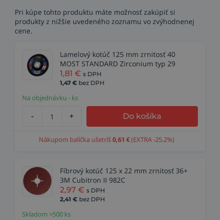
Pri kúpe tohto produktu máte možnosť zakúpiť si
produkty z nižšie uvedeného zoznamu vo zvýhodnenej
cene.
Lamelový kotúč 125 mm zrnitosť 40
MOST STANDARD Zirconium typ 29
1,81
€
s DPH
1,47
€
bez DPH
Na objednávku - ks
-
+
Do košíka
Nákupom balíčka ušetríš
0,61
€
(EXTRA -25.2%)
Fíbrový kotúč 125 x 22 mm zrnitosť 36+
3M Cubitron II 982C
2,97
€
s DPH
2,41
€
bez DPH
Skladom >500 ks