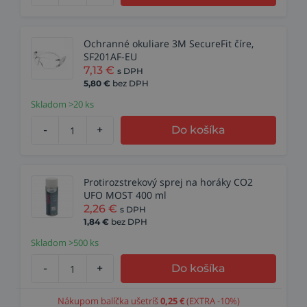
Ochranné okuliare 3M SecureFit číre,
SF201AF-EU
7,13
€
s DPH
5,80
€
bez DPH
Skladom >20 ks
-
+
Do košíka
Protirozstrekový sprej na horáky CO2
UFO MOST 400 ml
2,26
€
s DPH
1,84
€
bez DPH
Skladom >500 ks
-
+
Do košíka
Nákupom balíčka ušetríš
0,25
€
(EXTRA -10%)