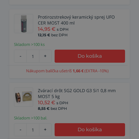
Protirozstrekový keramický sprej UFO
CER MOST 400 ml
14,95
€
s DPH
12,15
€
bez DPH
Skladom >100 ks
-
+
Do košíka
Nákupom balíčka ušetríš
1,66
€
(EXTRA -10%)
Zvárací drôt SG2 GOLD G3 Si1 0,8 mm
MOST 5 kg
10,52
€
s DPH
8,55
€
bez DPH
Skladom >100 bal.
-
+
Do košíka