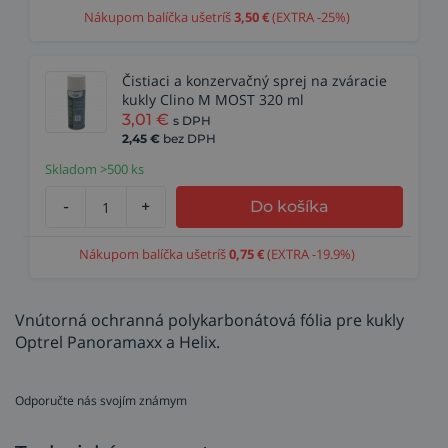
Nákupom balíčka ušetríš
3,50
€
(EXTRA -25%)
Čistiaci a konzervačný sprej na zváracie
kukly Clino M MOST 320 ml
3,01
€
s DPH
2,45
€
bez DPH
Skladom >500 ks
-
+
Do košíka
Nákupom balíčka ušetríš
0,75
€
(EXTRA -19.9%)
Vnútorná ochranná polykarbonátová fólia pre kukly
Optrel Panoramaxx a Helix.
Odporučte nás svojím známym