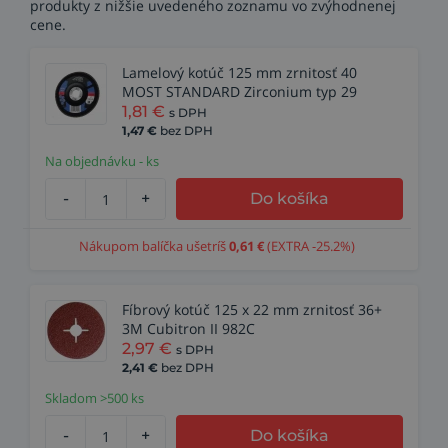
produkty z nižšie uvedeného zoznamu vo zvýhodnenej
cene.
Lamelový kotúč 125 mm zrnitosť 40
MOST STANDARD Zirconium typ 29
1,81
€
s DPH
1,47
€
bez DPH
Na objednávku - ks
-
+
Do košíka
Nákupom balíčka ušetríš
0,61
€
(EXTRA -25.2%)
Fíbrový kotúč 125 x 22 mm zrnitosť 36+
3M Cubitron II 982C
2,97
€
s DPH
2,41
€
bez DPH
Skladom >500 ks
-
+
Do košíka