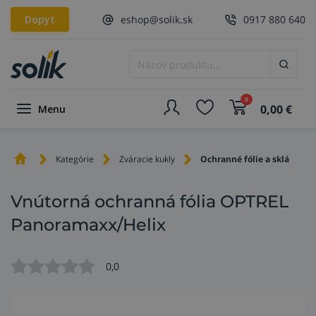
Dopyt
eshop@solik.sk
0917 880 640
0
0,00
€
Menu
Kategórie
Zváracie kukly
Ochranné fólie a sklá
Vnútorná ochranná fólia OPTREL
Panoramaxx/Helix
0,0