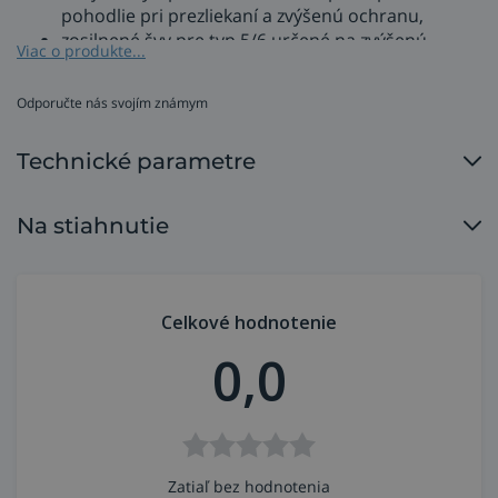
pohodlie pri prezliekaní a zvýšenú ochranu,
zosilnené švy pre typ 5/6 určené na zvýšenú
Viac o produkte...
ochranu,
3-panelová elastická kapucňa pre lepšie splnenie
Odporučte nás svojím známym
podmienok smerníc OOPP,
zosilnená chrbtová časť na predĺženie životnosti
Technické parametre
produktu,
antistatická ochrana,
z vysoko priedušného a ľahkého 5-vrstvového
Na stiahnutie
materiálu SSMMS - bol podrobený hĺbkovému
testovaniu, aby odpudzoval alkoholy aj oleje, oleje
do materiálu nenasiakajú,
spĺňa požiadavky smernice OOPP ako ochrana
Celkové hodnotenie
kategórie III, typ 5/6.
0,0
Odporúčané použitie ochranného
odevu 3M 4532+
maľovanie, lakovanie a nátery,
Zatiaľ bez hodnotenia
brúsenie a leštenie kovov,