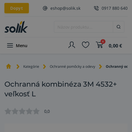
Dopyt
eshop@solik.sk
0917 880 640
0
0,00
€
Menu
Kategórie
Ochranné pomôcky a odevy
Ochranný ode
Ochranná kombinéza 3M 4532+
veľkosť L
0,0