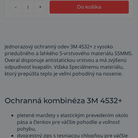
-
+
Do košíka
Jednorazový ochranný odev 3M 4532+ z vysoko
priedušného a ľahkého 5-vrstvového materiálu SSMMS.
Overal disponuje antistatickou vrstvou a má zvýšenú
odpudivosť kvapalín. Vďaka špeciálnemu materiálu,
ktorý prepúšťa teplo je veľmi pohodlný na nosenie.
Ochranná kombinéza 3M 4532+
pletené manžety s elastickým prevedením okolo
pása a členkov pre väčšie pohodlie a voľnosť
pohybu,
dvojcestný zips s tesniacou chlopňou pre väčšie