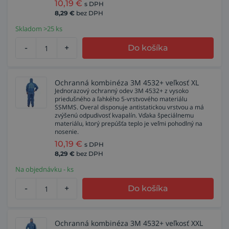
10,19
€
s DPH
8,29
€
bez DPH
Skladom >25 ks
-
+
Do košíka
Ochranná kombinéza 3M 4532+ veľkosť XL
Jednorazový ochranný odev 3M 4532+ z vysoko
priedušného a ľahkého 5-vrstvového materiálu
SSMMS. Overal disponuje antistatickou vrstvou a má
zvýšenú odpudivosť kvapalín. Vďaka špeciálnemu
materiálu, ktorý prepúšťa teplo je veľmi pohodlný na
nosenie.
10,19
€
s DPH
8,29
€
bez DPH
Na objednávku - ks
-
+
Do košíka
Ochranná kombinéza 3M 4532+ veľkosť XXL