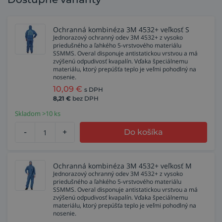
Ochranná kombinéza 3M 4532+ veľkosť S
Jednorazový ochranný odev 3M 4532+ z vysoko
priedušného a ľahkého 5-vrstvového materiálu
SSMMS. Overal disponuje antistatickou vrstvou a má
zvýšenú odpudivosť kvapalín. Vďaka špeciálnemu
materiálu, ktorý prepúšťa teplo je veľmi pohodlný na
nosenie.
10,09
€
s DPH
8,21
€
bez DPH
Skladom >10 ks
-
+
Do košíka
Ochranná kombinéza 3M 4532+ veľkosť M
Jednorazový ochranný odev 3M 4532+ z vysoko
priedušného a ľahkého 5-vrstvového materiálu
SSMMS. Overal disponuje antistatickou vrstvou a má
zvýšenú odpudivosť kvapalín. Vďaka špeciálnemu
materiálu, ktorý prepúšťa teplo je veľmi pohodlný na
nosenie.