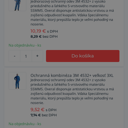
Jednorazový ochranný odev 3M 4532+ z vysoko
priedušného a ľahkého 5-vrstvového materiálu
SSMMS. Overal disponuje antistatickou vrstvou a má
zvýšenú odpudivosť kvapalín. Vďaka špeciálnemu
materiálu, ktorý prepúšťa teplo je veľmi pohodlný na
nosenie.
10,19
€
s DPH
8,29
€
bez DPH
Na objednávku - ks
-
+
Do košíka
Ochranná kombinéza 3M 4532+ veľkosť 3XL
Jednorazový ochranný odev 3M 4532+ z vysoko
priedušného a ľahkého 5-vrstvového materiálu
SSMMS. Overal disponuje antistatickou vrstvou a má
zvýšenú odpudivosť kvapalín. Vďaka špeciálnemu
materiálu, ktorý prepúšťa teplo je veľmi pohodlný na
nosenie.
9,52
€
s DPH
7,74
€
bez DPH
Na objednávku - ks