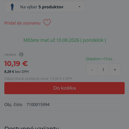
Na výber
5 produktov
Pridať do zoznamu
Môžete mať už 10.08.2026 ( pondelok )
14,56
€
Skladom >15 ks
10,19
€
-
+
8,29
€
bez DPH
Odporúčaná predajná cena:
14,56
€ s DPH
Do košíka
Obj. číslo
7100015994
Dostupné varianty