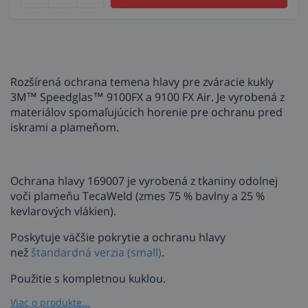
Rozšírená ochrana temena hlavy pre zváracie kukly
3M™ Speedglas™ 9100FX a 9100 FX Air. Je vyrobená z
materiálov spomaľujúcich horenie pre ochranu pred
iskrami a plameňom.
Ochrana hlavy 169007 je vyrobená z tkaniny odolnej
voči plameňu TecaWeld (zmes 75 % bavlny a 25 %
kevlarových vlákien).
Poskytuje väčšie pokrytie a ochranu hlavy
než
štandardná verzia (small)
.
Použitie s kompletnou kuklou.
Viac o produkte...
Pre maximálnu bezpečnosť a pohodlie pravidelne