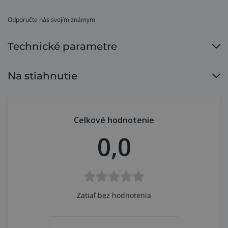
kontrolujte svoju výbavu. Opotrebované alebo
poškodené diely vymeňte.
Odporučte nás svojím známym
Technické parametre
Na stiahnutie
Celkové hodnotenie
0,0
Zatiaľ bez hodnotenia