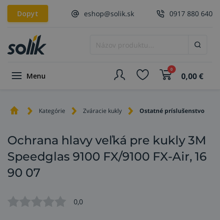
Dopyt
eshop@solik.sk
0917 880 640
0
0,00
€
Menu
Kategórie
Zváracie kukly
Ostatné príslušenstvo
Ochrana hlavy veľká pre kukly 3M
Speedglas 9100 FX/9100 FX-Air, 16
90 07
0,0