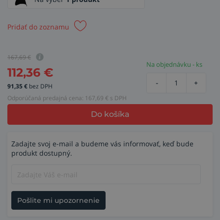
Pridať do zoznamu
167,69
€
Na objednávku - ks
112,36
€
-
+
91,35
€
bez DPH
Odporúčaná predajná cena:
167,69
€ s DPH
Do košíka
Zadajte svoj e-mail a budeme vás informovať, keď bude
produkt dostupný.
Pošlite mi upozornenie