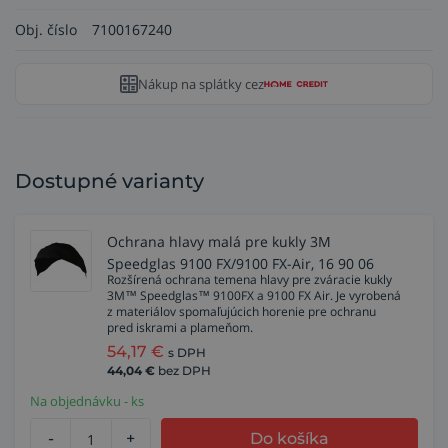
Obj. číslo
7100167240
Nákup na splátky cez
Dostupné varianty
Ochrana hlavy malá pre kukly 3M
Speedglas 9100 FX/9100 FX-Air, 16 90 06
Rozšírená ochrana temena hlavy pre zváracie kukly
3M™ Speedglas™ 9100FX a 9100 FX Air. Je vyrobená
z materiálov spomaľujúcich horenie pre ochranu
pred iskrami a plameňom.
54,17
€
s DPH
44,04
€
bez DPH
Na objednávku - ks
-
+
Do košíka